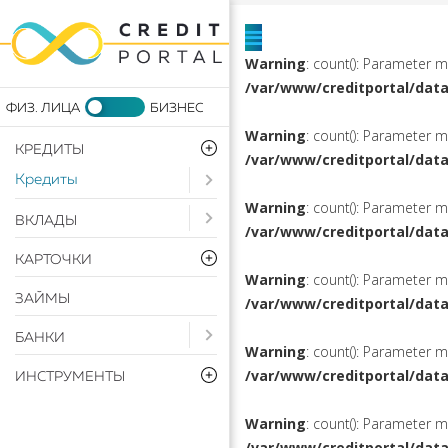
Warning
: count(): Parameter 
/var/www/creditportal/dat
Warning
: count(): Parameter 
КРЕДИТЫ
/var/www/creditportal/dat
Кредиты
Open submenu ( Кредиты)
Warning
: count(): Parameter 
Open submenu ( Вклады)
ВКЛАДЫ
/var/www/creditportal/dat
КАРТОЧКИ
Warning
: count(): Parameter 
ЗАЙМЫ
/var/www/creditportal/dat
Open submenu ( Банки)
БАНКИ
Warning
: count(): Parameter 
/var/www/creditportal/dat
ИНСТРУМЕНТЫ
Warning
: count(): Parameter 
/var/www/creditportal/dat