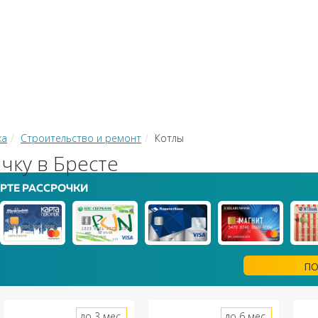
КИ
ЗАЙМЫ
РКО
ТОР КРЕДИТОВ
КОНВЕРТЕР В
 С КАРТЫ НА КАРТУ
ка
Строительство и ремонт
Котлы
чку в Бресте
РТЕ РАССРОЧКИ
ПО
до 3 мес.
до 6 мес.