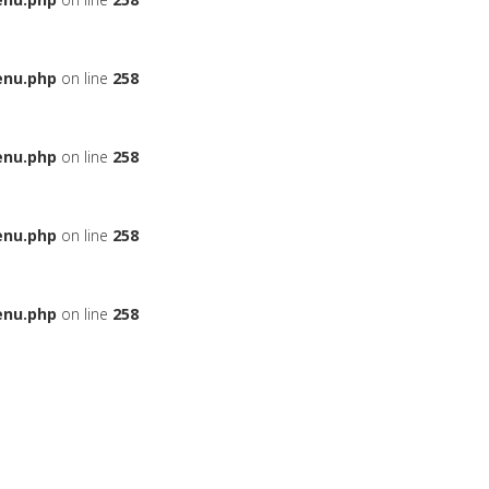
enu.php
on line
258
enu.php
on line
258
enu.php
on line
258
enu.php
on line
258
ЬЕ
НА АВТОМОБИЛЬ
ДАДУТ ЛИ ВАМ КРЕДИТ
БОНУСНЫЕ