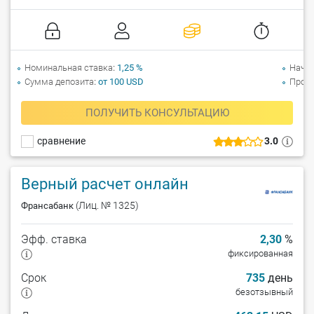
Номинальная ставка
1,25 %
Начи
Сумма депозита
от 100 USD
Прол
ПОЛУЧИТЬ КОНСУЛЬТАЦИЮ
сравнение
3.0
Верный расчет онлайн
(Лиц. № 1325)
Франсабанк
Эфф. ставка
2,30
%
фиксированная
Срок
735
день
безотзывный