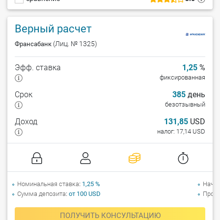
Верный расчет
(Лиц. № 1325)
Франсабанк
Эфф. ставка
1,25
%
фиксированная
Срок
385
день
безотзывный
Доход
131,85
USD
налог: 17,14 USD
Номинальная ставка
1,25 %
Начи
Сумма депозита
от 100 USD
Прол
ПОЛУЧИТЬ КОНСУЛЬТАЦИЮ