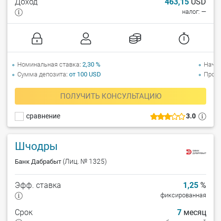
Доход
463,15
USD
налог: —
Номинальная ставка
2,30 %
Начи
Сумма депозита
от 100 USD
Прол
ПОЛУЧИТЬ КОНСУЛЬТАЦИЮ
сравнение
3.0
Шчодры
(Лиц. № 1325)
Банк Дабрабыт
Эфф. ставка
1,25
%
фиксированная
Срок
7
месяц