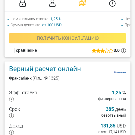
Номинальная ставка
1,25 %
Начи
Сумма депозита
от 100 USD
Прол
ПОЛУЧИТЬ КОНСУЛЬТАЦИЮ
сравнение
3.0
Верный расчет онлайн
(Лиц. № 1325)
Франсабанк
Эфф. ставка
1,25
%
фиксированная
Срок
385
день
безотзывный
Доход
131,85
USD
налог: 17,14 USD