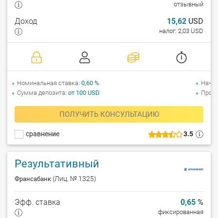
отзывный
Доход
15,62
USD
налог: 2,03 USD
Номинальная ставка
0,60 %
Начи
Сумма депозита
от 100 USD
Прол
ПОЛУЧИТЬ КОНСУЛЬТАЦИЮ
сравнение
3.5
Результативный
(Лиц. № 1325)
Франсабанк
Эфф. ставка
0,65
%
фиксированная