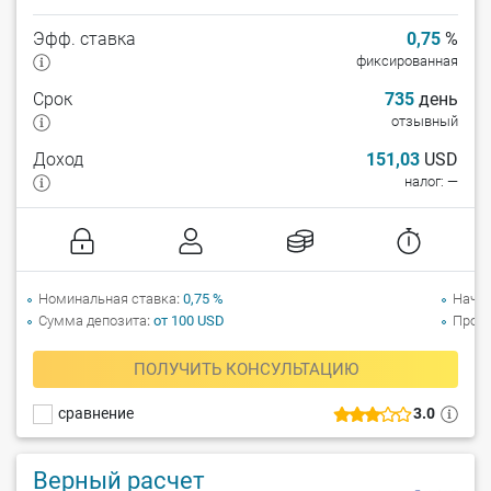
Эфф. ставка
0,75
%
фиксированная
Срок
735
день
отзывный
Доход
151,03
USD
налог: —
Номинальная ставка
0,75 %
Начи
Сумма депозита
от 100 USD
Прол
ПОЛУЧИТЬ КОНСУЛЬТАЦИЮ
сравнение
3.0
Верный расчет