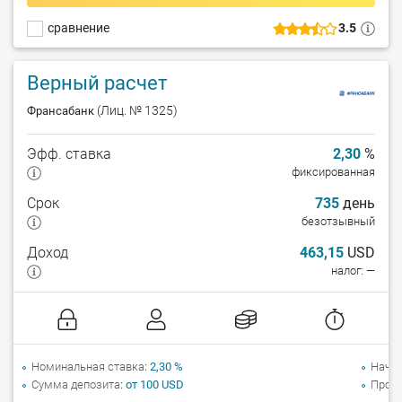
сравнение
3.5
Верный расчет
(Лиц. № 1325)
Франсабанк
Эфф. ставка
2,30
%
фиксированная
Срок
735
день
безотзывный
Доход
463,15
USD
налог: —
Номинальная ставка
2,30 %
Начи
Сумма депозита
от 100 USD
Прол