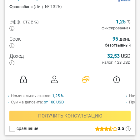
(Лиц. № 1325)
Франсабанк
Эфф. ставка
1,25
%
фиксированная
Срок
95
день
безотзывный
Доход
32,53
USD
налог: 4,23 USD
Номинальная ставка
1,25 %
Начи
Сумма депозита
от 100 USD
Прол
ПОЛУЧИТЬ КОНСУЛЬТАЦИЮ
сравнение
3.5