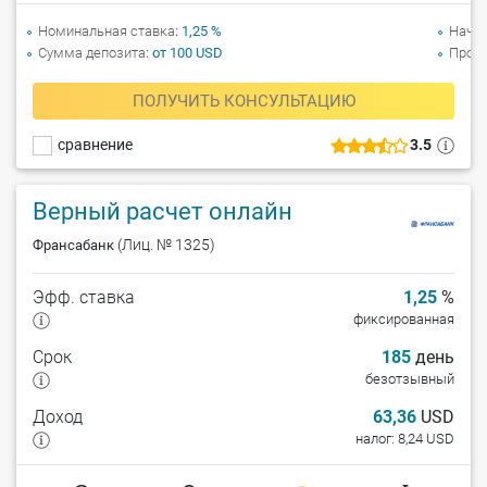
Номинальная ставка
1,25 %
Начи
Сумма депозита
от 100 USD
Прол
ПОЛУЧИТЬ КОНСУЛЬТАЦИЮ
сравнение
3.5
Верный расчет онлайн
(Лиц. № 1325)
Франсабанк
Эфф. ставка
1,25
%
фиксированная
Срок
185
день
безотзывный
Доход
63,36
USD
налог: 8,24 USD