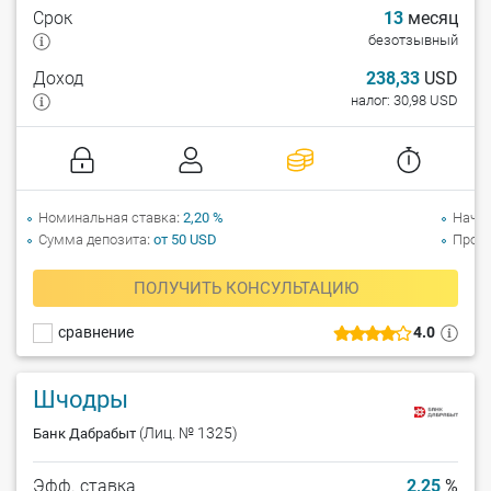
Срок
13
месяц
безотзывный
Доход
238,33
USD
налог: 30,98 USD
Номинальная ставка
2,20 %
Начи
Сумма депозита
от 50 USD
Прол
ПОЛУЧИТЬ КОНСУЛЬТАЦИЮ
сравнение
4.0
Шчодры
(Лиц. № 1325)
Банк Дабрабыт
Эфф. ставка
2,25
%