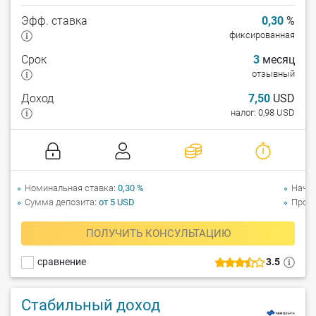
Эфф. ставка
0,30
%
фиксированная
Срок
3
месяц
отзывный
Доход
7,50
USD
налог: 0,98 USD
Номинальная ставка
0,30 %
Начи
Сумма депозита
от 5 USD
Прол
ПОЛУЧИТЬ КОНСУЛЬТАЦИЮ
сравнение
3.5
Стабильный доход