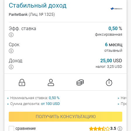
Стабильный доход
(Лиц. № 1325)
Paritetbank
Эфф. ставка
0,50
%
фиксированная
Срок
6
месяц
отзывный
Доход
25,00
USD
налог: 3,25 USD
Номинальная ставка
0,50 %
Начи
Сумма депозита
от 100 USD
Прол
ПОЛУЧИТЬ КОНСУЛЬТАЦИЮ
сравнение
3.5