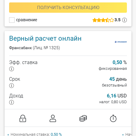
ПОЛУЧИТЬ КОНСУЛЬТАЦИЮ
сравнение
3.5
Верный расчет онлайн
(Лиц. № 1325)
Франсабанк
Эфф. ставка
0,50
%
фиксированная
Срок
45
день
безотзывный
Доход
6,16
USD
налог: 0,80 USD
Номинальная ставка
0,50 %
Начи