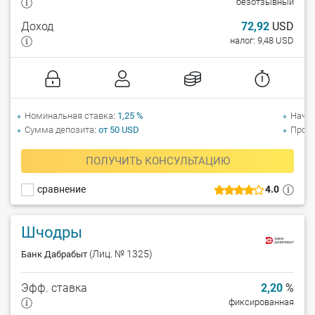
безотзывный
Доход
72,92
USD
налог: 9,48 USD
Номинальная ставка
1,25 %
Начи
Сумма депозита
от 50 USD
Прол
ПОЛУЧИТЬ КОНСУЛЬТАЦИЮ
сравнение
4.0
Шчодры
(Лиц. № 1325)
Банк Дабрабыт
Эфф. ставка
2,20
%
фиксированная