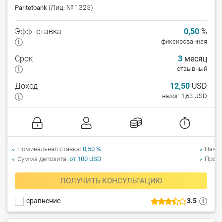
(Лиц. № 1325)
Paritetbank
Эфф. ставка
0,50
%
фиксированная
Срок
3
месяц
отзывный
Доход
12,50
USD
налог: 1,63 USD
Номинальная ставка
0,50 %
Начи
Сумма депозита
от 100 USD
Прол
ПОЛУЧИТЬ КОНСУЛЬТАЦИЮ
сравнение
3.5