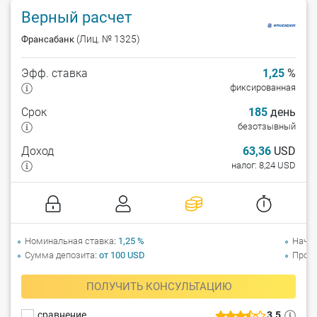
Верный расчет
(Лиц. № 1325)
Франсабанк
Эфф. ставка
1,25
%
фиксированная
Срок
185
день
безотзывный
Доход
63,36
USD
налог: 8,24 USD
Номинальная ставка
1,25 %
Начи
Сумма депозита
от 100 USD
Прол
ПОЛУЧИТЬ КОНСУЛЬТАЦИЮ
сравнение
3.5