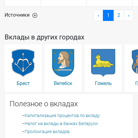
Источники
‹
1
2
›
Вклады в других городах
Брест
Витебск
Гомель
Г
Полезное о вкладах
Капитализация процентов по вкладу
Налог на вклады в банках Беларуси
Пролонгация вкладов