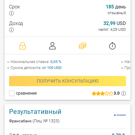
Срок
185
день
отзывный
Доход
32,99
USD
налог: 4,29 USD
Номинальная ставка
0,65 %
Начи
Сумма депозита
от 100 USD
Прол
ПОЛУЧИТЬ КОНСУЛЬТАЦИЮ
сравнение
3.0
Результативный
(Лиц. № 1325)
Франсабанк