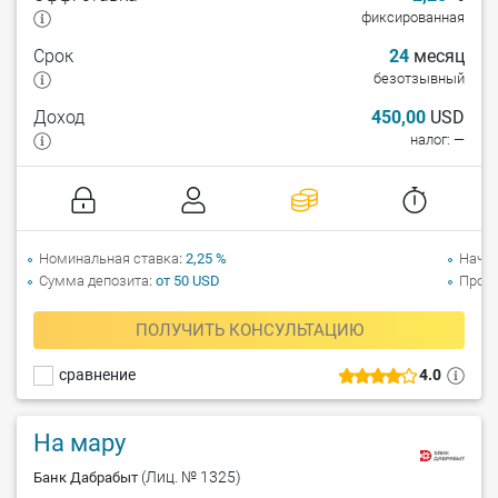
фиксированная
Срок
24
месяц
безотзывный
Доход
450,00
USD
налог: —
Номинальная ставка
2,25 %
Начи
Сумма депозита
от 50 USD
Прол
ПОЛУЧИТЬ КОНСУЛЬТАЦИЮ
сравнение
4.0
На мару
(Лиц. № 1325)
Банк Дабрабыт