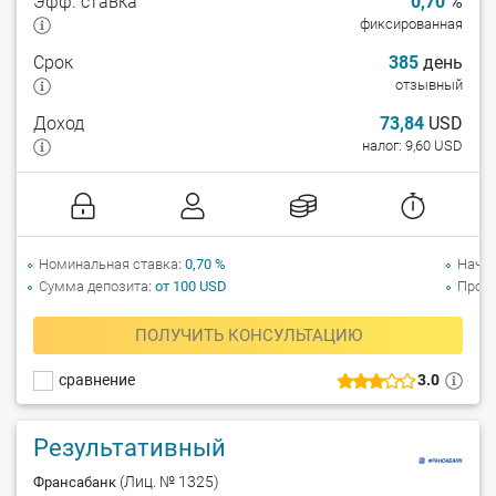
Эфф. ставка
0,70
%
фиксированная
Срок
385
день
отзывный
Доход
73,84
USD
налог: 9,60 USD
Номинальная ставка
0,70 %
Начи
Сумма депозита
от 100 USD
Прол
ПОЛУЧИТЬ КОНСУЛЬТАЦИЮ
сравнение
3.0
Результативный
(Лиц. № 1325)
Франсабанк