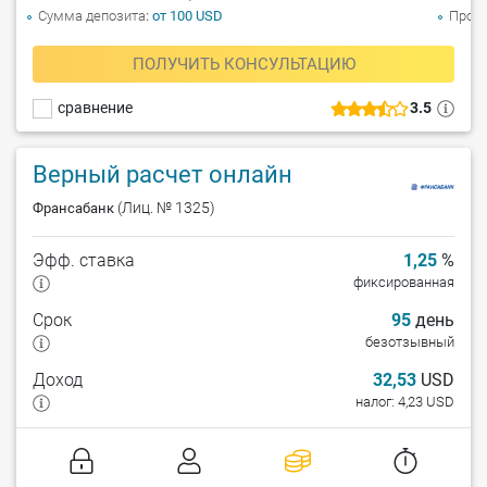
Сумма депозита
от 100 USD
Прол
ПОЛУЧИТЬ КОНСУЛЬТАЦИЮ
сравнение
3.5
Верный расчет онлайн
(Лиц. № 1325)
Франсабанк
Эфф. ставка
1,25
%
фиксированная
Срок
95
день
безотзывный
Доход
32,53
USD
налог: 4,23 USD