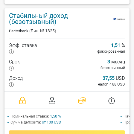
Стабильный доход
(безотзывный)
(Лиц. № 1325)
Paritetbank
Эфф. ставка
1,51
%
фиксированная
Срок
3
месяц
безотзывный
Доход
37,55
USD
налог: 4,88 USD
Номинальная ставка
1,50 %
Начи
Сумма депозита
от 100 USD
Прол