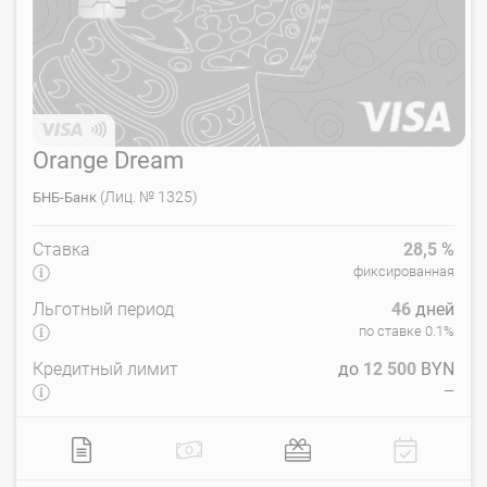
Orange Dream
(Лиц. № 1325)
БНБ-Банк
Ставка
28,5
%
фиксированная
Льготный период
46
дней
по ставке 0.1%
Кредитный лимит
до
12 500
BYN
—