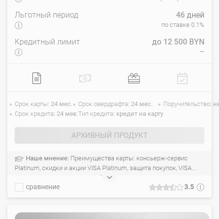
Льготный период
46
дней
по ставке 0.1%
Кредитный лимит
до
12 500
BYN
—
Срок карты
24 мес.
Срок овердрафта
24 мес.
Поручительство
н
Срок кредита
24 мес.
Тип кредита
кредит на карту
АРХИВНЫЙ ПРОДУКТ
Наше мнение:
Преимущества карты: консьерж-сервис
Platinum, скидки и акции VISA Platinum, защита покупок, VISA
LUXURY HOTEL, приоритетный сервис Visa в аэропорту «Минск»,
сравнение
3.5
бесплатный imbanking.by, бесплатное посещение бизнес-залов
по программе Lounge Key.