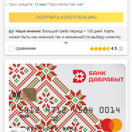
Срок кредита
12 мес.
Поручительство
нет
ПОЛУЧИТЬ КОНСУЛЬТАЦИЮ
Наше мнение:
Большой грейс-период — 100 дней. Карта
может быть как именной, так и неименной (по выбору клиента).
На остаток собственных средств начисляется 1%. Страхование
сравнение
4.5
включено и идет бонусом, (т.е. за него ничего платить не нужно),
сроком на 1 год от утери и киберрисков от страховой компании
Имклива Иншуранс. Страховая сумма — 2000 BYN.