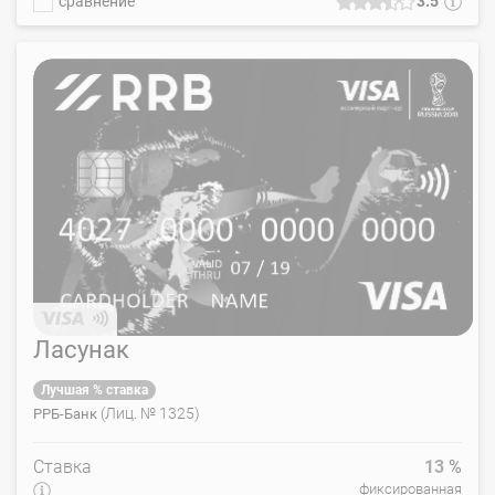
сравнение
3.5
VISA LUXURY HOTEL, услуги «Ticket Exchange», приоритетный
сервис Visa в аэропорту «Минск», бесплатный imbanking.by,
бесплатное посещение бизнес-залов по программе Lounge Key.
Ласунак
Лучшая % ставка
(Лиц. № 1325)
РРБ-Банк
Ставка
13
%
фиксированная