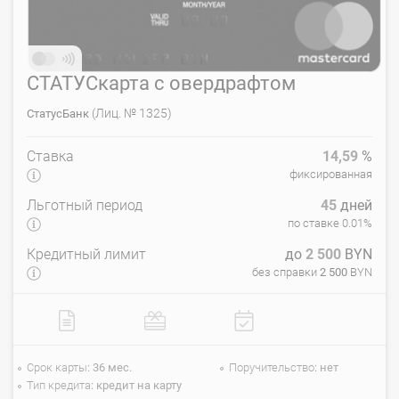
СТАТУСкарта с овердрафтом
(Лиц. № 1325)
СтатусБанк
Ставка
14,59
%
фиксированная
Льготный период
45
дней
по ставке 0.01%
Кредитный лимит
до
2 500
BYN
без справки
2 500
BYN
Срок карты
36 мес.
Поручительство
нет
Тип кредита
кредит на карту