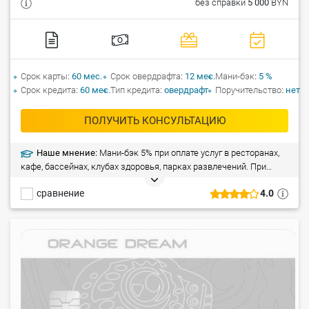
без справки
5 000
BYN
Срок карты
60 мес.
Срок овердрафта
12 мес.
Мани-бэк
5 %
Срок кредита
60 мес.
Тип кредита
овердрафт
Поручительство
нет
ПОЛУЧИТЬ КОНСУЛЬТАЦИЮ
Наше мнение:
Мани-бэк 5% при оплате услуг в ресторанах,
кафе, бассейнах, клубах здоровья, парках развлечений. При
расчетах в гипермаркетах, на заправках сумма возврата
сравнение
4.0
составляет 3%, в иных категориях – 0,5%.