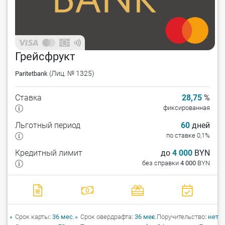
Грейсфрукт
(Лиц. № 1325)
Paritetbank
Ставка
28,75
%
фиксированная
Льготный период
60
дней
по ставке 0,1%
Кредитный лимит
до
4 000
BYN
без справки
4 000
BYN
Срок карты
36 мес.
Срок овердрафта
36 мес.
Поручительство
нет