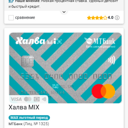
Наше мнение:
Низкая процентная ставка. Удобный депозит
и быстрый кредит.
сравнение
4.0
Халва MIX
MAX льготный период
(Лиц. № 1325)
МТБанк