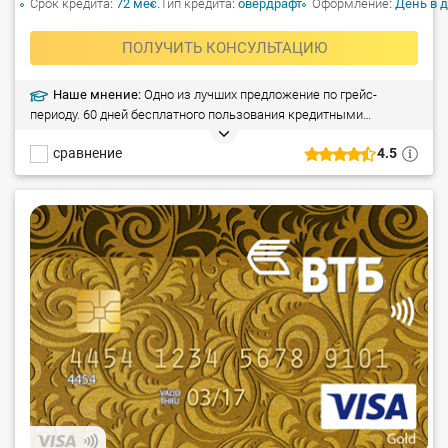
Срок кредита
72 мес.
Тип кредита
овердрафт
Оформление
День в 
ПОЛУЧИТЬ КОНСУЛЬТАЦИЮ
Наше мнение:
Одно из лучших предложение по грейс-
периоду. 60 дней бесплатного пользования кредитными
средствами.
сравнение
4.5