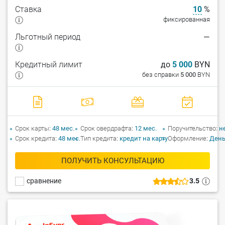
Ставка
10
%
фиксированная
Льготный период
—
Кредитный лимит
до
5 000
BYN
без справки
5 000
BYN
Срок карты
48 мес.
Срок овердрафта
12 мес.
Поручительство
н
Срок кредита
48 мес.
Тип кредита
кредит на карту
Оформление
День
ПОЛУЧИТЬ КОНСУЛЬТАЦИЮ
сравнение
3.5