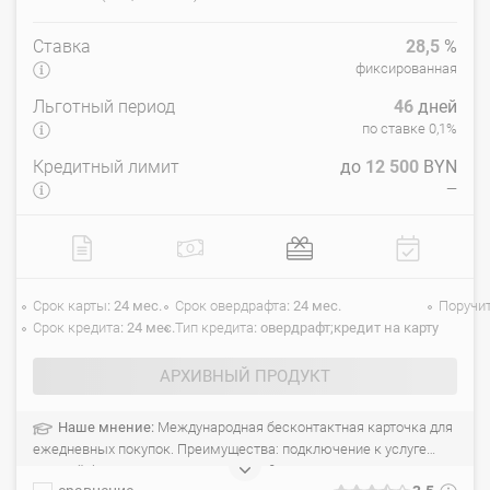
Ставка
28,5
%
фиксированная
Льготный период
46
дней
по ставке 0,1%
Кредитный лимит
до
12 500
BYN
—
Срок карты
24 мес.
Срок овердрафта
24 мес.
Поручи
Срок кредита
24 мес.
Тип кредита
овердрафт;кредит на карту
АРХИВНЫЙ ПРОДУКТ
Наше мнение:
Международная бесконтактная карточка для
ежедневных покупок. Преимущества: подключение к услуге
Личный банкир, консьерж-сервис Infinite, страхование поездок,