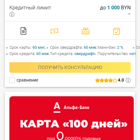
Кредитный лимит
до
1 000
BYN
—
Срок карты
60 мес.
Срок овердрафта
60 мес.
Мани-бэк
2 %
О
Срок кредита
60 мес.
Тип кредита
овердрафт
Поручительство
нет
ПОЛУЧИТЬ КОНСУЛЬТАЦИЮ
сравнение
4.0