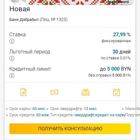
Новая
(Лиц. № 1325)
Банк Дабрабыт
Ставка
27,99
%
фиксированная
Льготный период
30
дней
по ставке 0.01%
Кредитный лимит
до
5 000
BYN
без справки
5 000
BYN
Срок карты
60 мес.
Срок овердрафта
12 мес.
Мани-б
Срок кредита
60 мес.
Тип кредита
овердрафт;кредит на карту
Поручи
ПОЛУЧИТЬ КОНСУЛЬТАЦИЮ