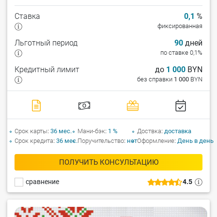
Ставка
0,1
%
фиксированная
Льготный период
90
дней
по ставке 0,1%
Кредитный лимит
до
1 000
BYN
без справки
1 000
BYN
Срок карты
36 мес.
Мани-бэк
1 %
Доствка
доставка
Срок кредита
36 мес.
Поручительство
нет
Оформление
День в день
ПОЛУЧИТЬ КОНСУЛЬТАЦИЮ
сравнение
4.5