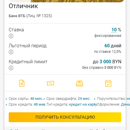
Отличник
(Лиц. № 1325)
Банк ВТБ
Ставка
10
%
фиксированная
Льготный период
60
дней
по ставке 12,5%
Кредитный лимит
до
3 000
BYN
без справки
3 000
BYN
Срок карты
48 мес.
Срок овердрафта
24 мес.
Поручительство
н
Срок кредита
48 мес.
Тип кредита
кредит на карту
Оформление
День
ПОЛУЧИТЬ КОНСУЛЬТАЦИЮ