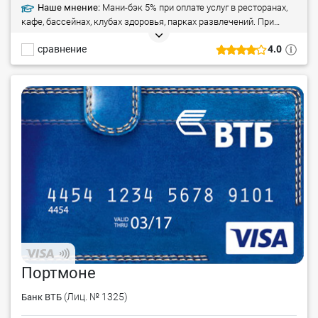
Наше мнение:
Мани-бэк 5% при оплате услуг в ресторанах,
кафе, бассейнах, клубах здоровья, парках развлечений. При
расчетах в гипермаркетах, на заправках сумма возврата
сравнение
4.0
составляет 3%, в иных категориях – 0,5%.
Портмоне
(Лиц. № 1325)
Банк ВТБ