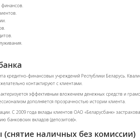
 финансов.
лиентов.
ии.
ов.
итов.
луживания.
банка
лита кредитно-финансовых учреждений Республики Беларусь. Ква
желательно контактируют с клиентами.
рактеризуется эффективным вложением денежных средств и гра
ссионализм дополняется прозрачностью истории клиента.
ации. С 2009 года вклады клиентов ОАО «Беларусбанк» застрахова
 банковских вкладов (депозитов)».
 (снятие наличных без комиссии)