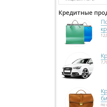
Кредитные про
П
к
12
Кр
7,7
К
би
по 