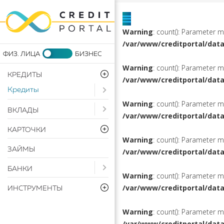
Warning
: count(): Parameter 
/var/www/creditportal/dat
Warning
: count(): Parameter 
КРЕДИТЫ
/var/www/creditportal/dat
Кредиты
Open submenu ( Кредиты)
Warning
: count(): Parameter 
Open submenu ( Вклады)
ВКЛАДЫ
/var/www/creditportal/dat
КАРТОЧКИ
Warning
: count(): Parameter 
ЗАЙМЫ
/var/www/creditportal/dat
Open submenu ( Банки)
БАНКИ
Warning
: count(): Parameter 
/var/www/creditportal/dat
ИНСТРУМЕНТЫ
Warning
: count(): Parameter 
/var/www/creditportal/dat