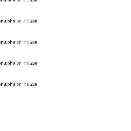
enu.php
on line
258
enu.php
on line
258
enu.php
on line
258
enu.php
on line
258
ЬЕ
НА АВТОМОБИЛЬ
ДАДУТ ЛИ ВАМ КРЕДИТ
БОНУСНЫЕ