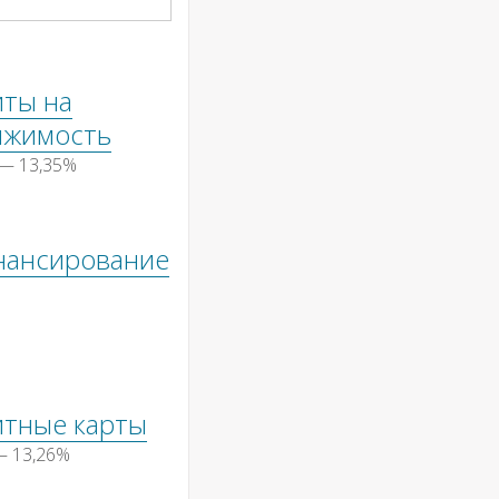
иты на
ижимость
 — 13,35%
нансирование
итные карты
— 13,26%