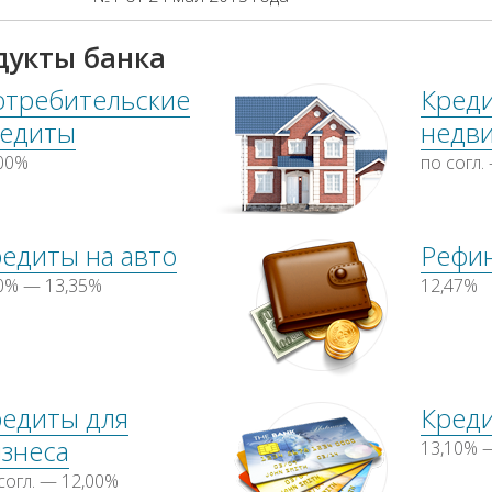
дукты банка
отребительские
Кред
редиты
недв
,00%
по согл.
едиты на авто
Рефи
0% — 13,35%
12,47%
редиты для
Кред
знеса
13,10% 
согл. — 12,00%