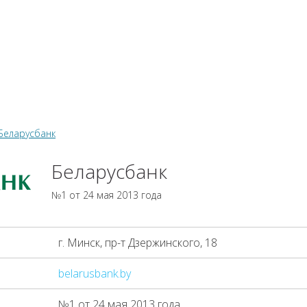
КИ
ЗАЙМЫ
РКО
ТОР КРЕДИТОВ
КОНВЕРТЕР В
 С КАРТЫ НА КАРТУ
Беларусбанк
Беларусбанк
№1 от 24 мая 2013 года
г. Минск, пр-т Дзержинского, 18
belarusbank.by
№1 от 24 мая 2013 года