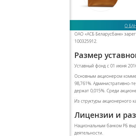
О БА
ОАО «АСБ Беларусбанк» зарег
100325912.
Размер уставно
Уставный фонд с 01 июня 2016
Основным акционером коммер
98,761%. Административно-т
держат 0,015%. Среди акцион
Из структуры акционерного к
Лицензии и ра
Национальным банком РБ выда
деятельности.