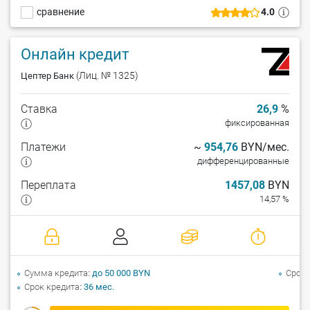
сравнение
4.0
Онлайн кредит
(Лиц. № 1325)
Цептер Банк
Ставка
26,9
%
фиксированная
Платежи
~
954,76
BYN/мес.
дифференцированные
Переплата
1457,08
BYN
14,57 %
Сумма кредита
до 50 000 BYN
Срок 
Срок кредита
36 мес.