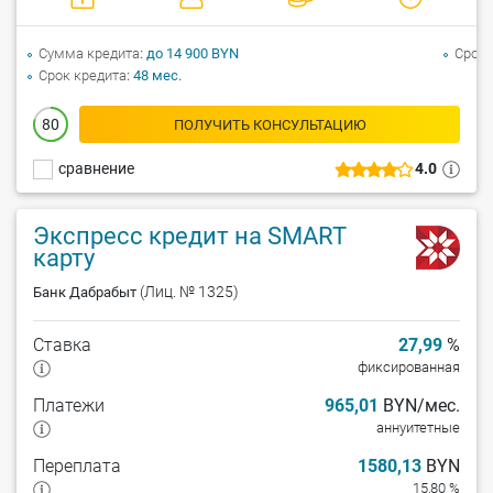
Сумма кредита
до 14 900 BYN
Срок 
Срок кредита
48 мес.
80
ПОЛУЧИТЬ КОНСУЛЬТАЦИЮ
сравнение
4.0
Экспресс кредит на SMART
карту
(Лиц. № 1325)
Банк Дабрабыт
Ставка
27,99
%
фиксированная
Платежи
965,01
BYN/мес.
аннуитетные
Переплата
1580,13
BYN
15,80 %