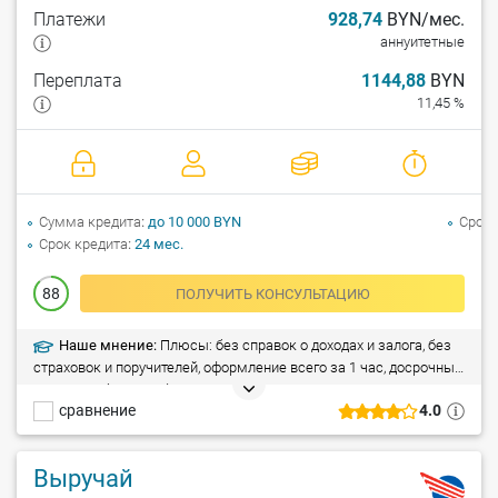
Платежи
928,74
BYN/мес.
аннуитетные
Переплата
1144,88
BYN
11,45 %
Сумма кредита
до 10 000 BYN
Срок 
Срок кредита
24 мес.
88
ПОЛУЧИТЬ КОНСУЛЬТАЦИЮ
Наше мнение:
Плюсы: без справок о доходах и залога, без
страховок и поручителей, оформление всего за 1 час, досрочный
возврат – без штрафа. Минусы: кредит не предоставляется
сравнение
4.0
сотрудникам индивидуальных предпринимателей.
Выручай