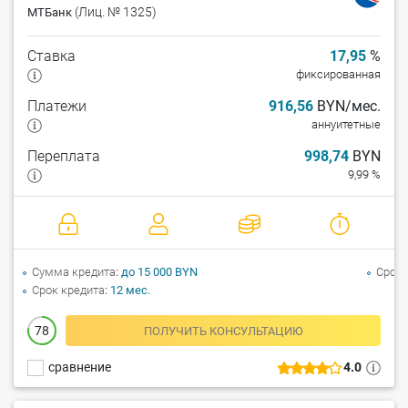
(Лиц. № 1325)
МТБанк
Ставка
17,95
%
фиксированная
Платежи
916,56
BYN/мес.
аннуитетные
Переплата
998,74
BYN
9,99 %
Сумма кредита
до 15 000 BYN
Срок 
Срок кредита
12 мес.
78
ПОЛУЧИТЬ КОНСУЛЬТАЦИЮ
сравнение
4.0