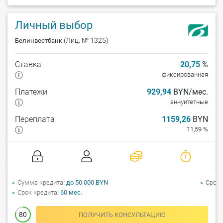
Личный выбор
(Лиц. № 1325)
Белинвестбанк
Ставка
20,75
%
фиксированная
Платежи
929,94
BYN/мес.
аннуитетные
Переплата
1159,26
BYN
11,59 %
Сумма кредита
до 50 000 BYN
Срок 
Срок кредита
60 мес.
80
ПОЛУЧИТЬ КОНСУЛЬТАЦИЮ