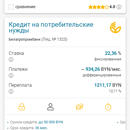
сравнение
4.0
Кредит на потребительские
нужды
(Лиц. № 1325)
Белагропромбанк
Ставка
22,36
%
фиксированная
Платежи
~
934,26
BYN/мес.
дифференцированные
Переплата
1211,17
BYN
12,11 %
Сумма кредита
до 50 000 BYN
Срок 
Срок кредита
36 мес.