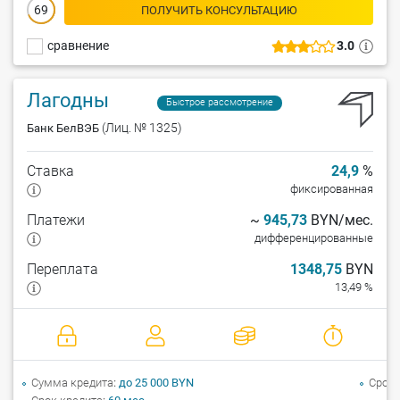
69
ПОЛУЧИТЬ КОНСУЛЬТАЦИЮ
сравнение
3.0
Лагодны
Быстрое рассмотрение
(Лиц. № 1325)
Банк БелВЭБ
Ставка
24,9
%
фиксированная
Платежи
~
945,73
BYN/мес.
дифференцированные
Переплата
1348,75
BYN
13,49 %
Сумма кредита
до 25 000 BYN
Срок 