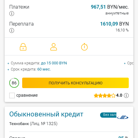
Платежи
967,51
BYN/мес.
аннуитетные
Переплата
1610,09
BYN
16,10 %
Сумма кредита
до 15 000 BYN
Срок 
Срок кредита
60 мес.
86
ПОЛУЧИТЬ КОНСУЛЬТАЦИЮ
сравнение
4.0
Обыкновенный кредит
Без залога
(Лиц. № 1325)
Технобанк