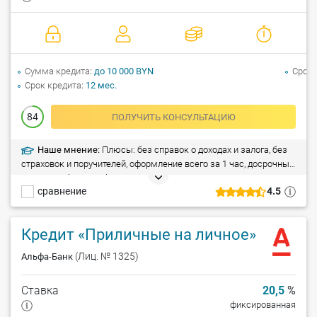
Сумма кредита
до 10 000 BYN
Срок 
Срок кредита
12 мес.
84
ПОЛУЧИТЬ КОНСУЛЬТАЦИЮ
Наше мнение:
Плюсы: без справок о доходах и залога, без
страховок и поручителей, оформление всего за 1 час, досрочный
возврат – без штрафа. Минусы: кредит не предоставляется
сравнение
4.5
сотрудникам индивидуальных предпринимателей.
Кредит «Приличные на личное»
(Лиц. № 1325)
Альфа-Банк
Ставка
20,5
%
фиксированная