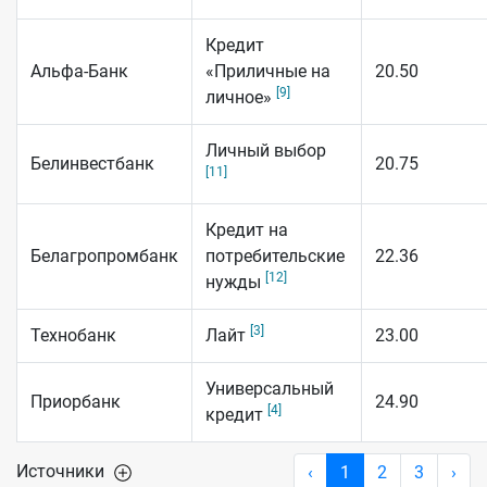
Кредит
Альфа-Банк
«Приличные на
20.50
[9]
личное»
Личный выбор
Белинвестбанк
20.75
[11]
Кредит на
Белагропромбанк
потребительские
22.36
[12]
нужды
[3]
Технобанк
Лайт
23.00
Универсальный
Приорбанк
24.90
[4]
кредит
Источники
‹
1
2
3
›