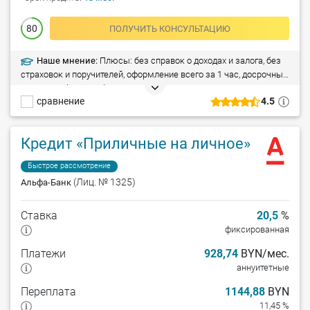
80
ПОЛУЧИТЬ КОНСУЛЬТАЦИЮ
Наше мнение:
Плюсы: без справок о доходах и залога, без
страховок и поручителей, оформление всего за 1 час, досрочный
возврат – без штрафа. Минусы: кредит не предоставляется
сравнение
4.5
сотрудникам индивидуальных предпринимателей.
Кредит «Приличные на личное»
Быстрое рассмотрение
(Лиц. № 1325)
Альфа-Банк
Ставка
20,5
%
фиксированная
Платежи
928,74
BYN/мес.
аннуитетные
Переплата
1144,88
BYN
11,45 %