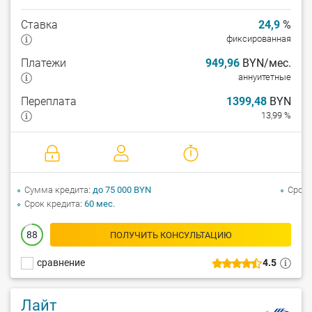
Ставка
24,9
%
фиксированная
Платежи
949,96
BYN/мес.
аннуитетные
Переплата
1399,48
BYN
13,99 %
Сумма кредита
до 75 000 BYN
Срок 
Срок кредита
60 мес.
88
ПОЛУЧИТЬ КОНСУЛЬТАЦИЮ
сравнение
4.5
Лайт