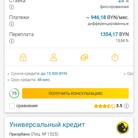
Ставка
25
%
фиксированная
Платежи
~
946,18
BYN/мес.
дифференцированные
Переплата
1354,17
BYN
13,54 %
Сумма кредита
до 15 000 BYN
Срок 
Срок кредита
48 мес.
75
ПОЛУЧИТЬ КОНСУЛЬТАЦИЮ
сравнение
3.5
Универсальный кредит
(Лиц. № 1325)
Приорбанк