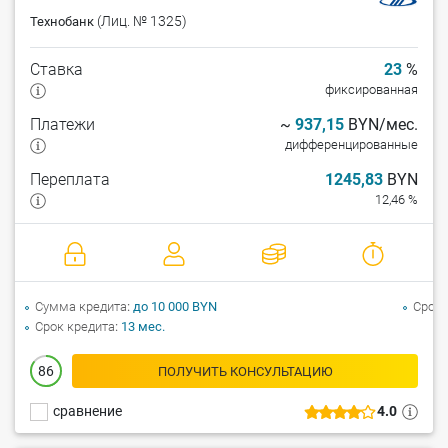
(Лиц. № 1325)
Технобанк
Ставка
23
%
фиксированная
Платежи
~
937,15
BYN/мес.
дифференцированные
Переплата
1245,83
BYN
12,46 %
Сумма кредита
до 10 000 BYN
Срок 
Срок кредита
13 мес.
86
ПОЛУЧИТЬ КОНСУЛЬТАЦИЮ
сравнение
4.0