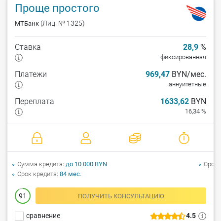
Проще простого
(Лиц. № 1325)
МТБанк
Ставка
28,9
%
фиксированная
Платежи
969,47
BYN/мес.
аннуитетные
Переплата
1633,62
BYN
16,34 %
Сумма кредита
до 10 000 BYN
Срок 
Срок кредита
84 мес.
91
ПОЛУЧИТЬ КОНСУЛЬТАЦИЮ
сравнение
4.5