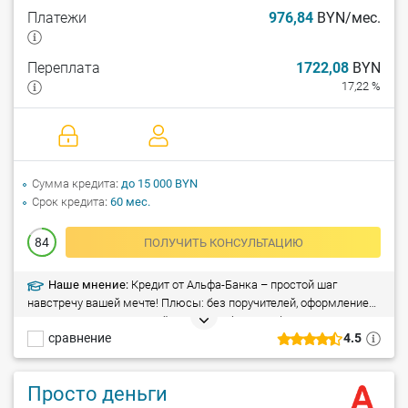
Платежи
976,84
BYN/мес.
Переплата
1722,08
BYN
17,22 %
Сумма кредита
до 15 000 BYN
Срок кредита
60 мес.
84
ПОЛУЧИТЬ КОНСУЛЬТАЦИЮ
Наше мнение:
Кредит от Альфа-Банка – простой шаг
навстречу вашей мечте! Плюсы: без поручителей, оформление
всего за 1 час, досрочный возврат – без штрафа. Минусы:
сравнение
4.5
справка о доходах (при сумме кредита свыше 5 000 рублей).
Просто деньги