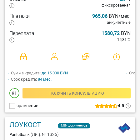
фиксированная
Платежи
965,06
BYN/мес.
аннуитетные
Переплата
1580,72
BYN
15,81 %
Сумма кредита
до 15 000 BYN
Срок 
Срок кредита
84 мес.
91
ПОЛУЧИТЬ КОНСУЛЬТАЦИЮ
сравнение
4.5
ЛОУКОСТ
MIN документов
(Лиц. № 1325)
Paritetbank