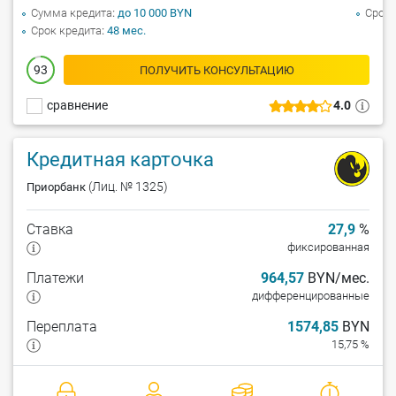
Сумма кредита
до 10 000 BYN
Срок 
Срок кредита
48 мес.
93
ПОЛУЧИТЬ КОНСУЛЬТАЦИЮ
сравнение
4.0
Кредитная карточка
(Лиц. № 1325)
Приорбанк
Ставка
27,9
%
фиксированная
Платежи
964,57
BYN/мес.
дифференцированные
Переплата
1574,85
BYN
15,75 %