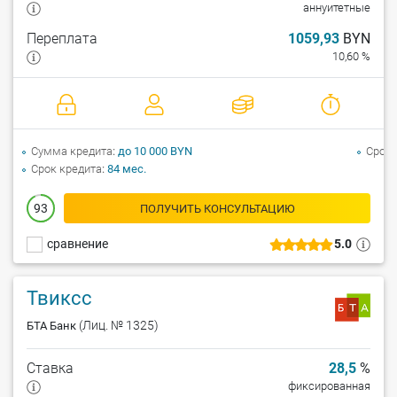
аннуитетные
Переплата
1059,93
BYN
10,60 %
Сумма кредита
до 10 000 BYN
Срок 
Срок кредита
84 мес.
93
ПОЛУЧИТЬ КОНСУЛЬТАЦИЮ
сравнение
5.0
Твиксс
(Лиц. № 1325)
БТА Банк
Ставка
28,5
%
фиксированная