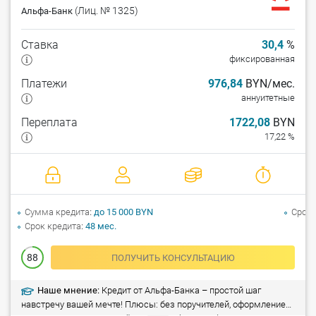
(Лиц. № 1325)
Альфа-Банк
Ставка
30,4
%
фиксированная
Платежи
976,84
BYN/мес.
аннуитетные
Переплата
1722,08
BYN
17,22 %
Сумма кредита
до 15 000 BYN
Срок 
Срок кредита
48 мес.
88
ПОЛУЧИТЬ КОНСУЛЬТАЦИЮ
Наше мнение:
Кредит от Альфа-Банка – простой шаг
навстречу вашей мечте! Плюсы: без поручителей, оформление