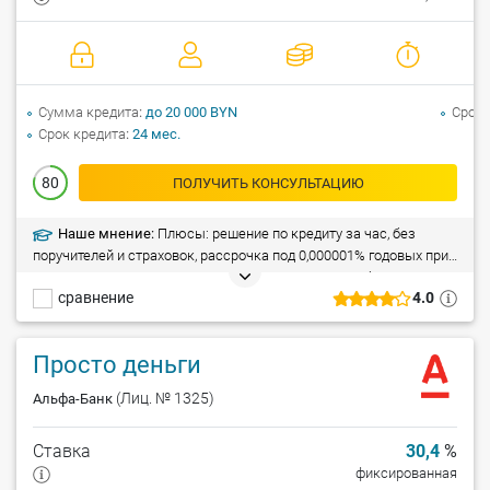
Сумма кредита
до 20 000 BYN
Срок 
Срок кредита
24 мес.
80
ПОЛУЧИТЬ КОНСУЛЬТАЦИЮ
Наше мнение:
Плюсы: решение по кредиту за час, без
поручителей и страховок, рассрочка под 0,000001% годовых при
расчетах в магазинах-партнерах. Ограничения: требуется
сравнение
4.0
справка о доходах (от 5 001 рублей). Особые условия: держатели
зарплатных карт могут взять кредит без справок о доходах,
предоставление кредита индивидуальным предпринимателям
Просто деньги
(ИП).
(Лиц. № 1325)
Альфа-Банк
Ставка
30,4
%
фиксированная