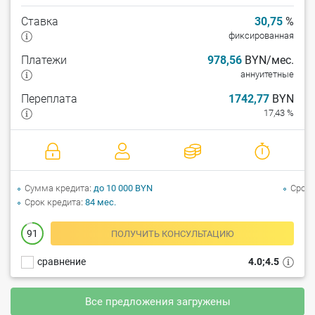
Ставка
30,75
%
фиксированная
Платежи
978,56
BYN/мес.
аннуитетные
Переплата
1742,77
BYN
17,43 %
Сумма кредита
до 10 000 BYN
Срок 
Срок кредита
84 мес.
91
ПОЛУЧИТЬ КОНСУЛЬТАЦИЮ
сравнение
4.0;4.5
Все предложения загружены