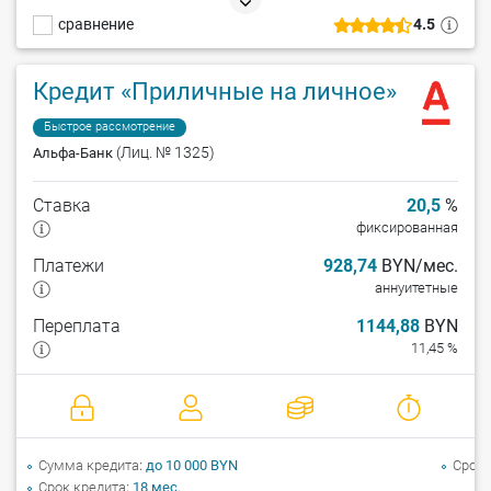
всего за 1 час, досрочный возврат – без штрафа. Минусы:
сравнение
4.5
справка о доходах (при сумме кредита свыше 5 000 рублей).
Кредит «Приличные на личное»
Быстрое рассмотрение
(Лиц. № 1325)
Альфа-Банк
Ставка
20,5
%
фиксированная
Платежи
928,74
BYN/мес.
аннуитетные
Переплата
1144,88
BYN
11,45 %
Сумма кредита
до 10 000 BYN
Срок 
Срок кредита
18 мес.