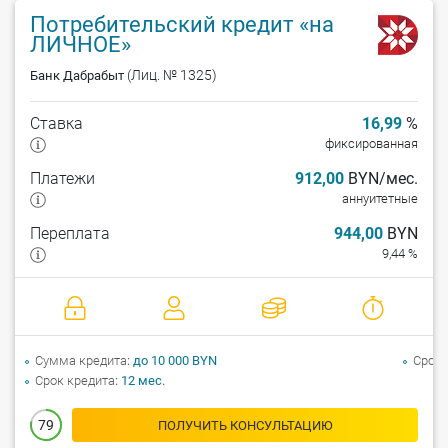
Потребительский кредит «на
ЛИЧНОЕ»
(Лиц. № 1325)
Банк Дабрабыт
Ставка
16,99
%
фиксированная
Платежи
912,00
BYN/мес.
аннуитетные
Переплата
944,00
BYN
9,44 %
Сумма кредита
до 10 000 BYN
Срок 
Срок кредита
12 мес.
79
ПОЛУЧИТЬ КОНСУЛЬТАЦИЮ