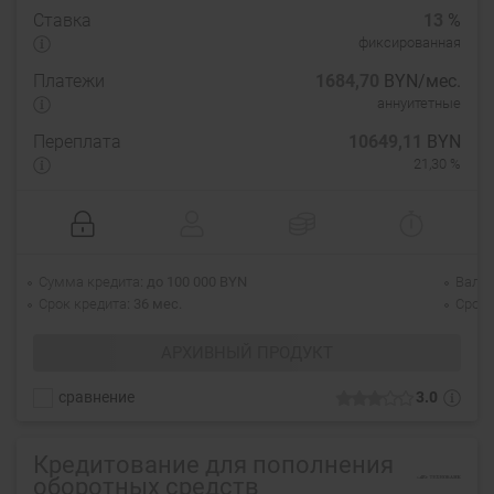
Ставка
13
%
фиксированная
Платежи
1684,70
BYN/мес.
аннуитетные
Переплата
10649,11
BYN
21,30 %
Сумма кредита
до 100 000 BYN
Валю
Срок кредита
36 мес.
Срок 
АРХИВНЫЙ ПРОДУКТ
сравнение
3.0
Кредитование для пополнения
оборотных средств