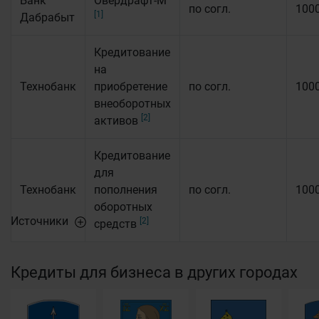
Банк
Овердрафт-М
по согл.
100
[1]
Дабрабыт
Кредитование
на
Технобанк
приобретение
по согл.
100
внеоборотных
[2]
активов
Кредитование
для
Технобанк
пополнения
по согл.
100
оборотных
Источники
[2]
средств
Кредиты для бизнеса в других городах