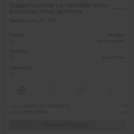
Кредитование на приобретение
внеоборотных активов
(Лиц. № 1325)
Технобанк
Ставка
по согл.
фиксированная
Платежи
—
аннуитетные
Переплата
—
Сумма кредита
до 1 000 000 BYN
Валю
Срок кредита
60 мес.
Срок 
АРХИВНЫЙ ПРОДУКТ