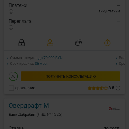
Платежи
—
аннуитетные
Переплата
—
Сумма кредита
до 70 000 BYN
Валю
Срок кредита
36 мес.
Срок 
76
ПОЛУЧИТЬ КОНСУЛЬТАЦИЮ
сравнение
3.5
Овердрафт-М
(Лиц. № 1325)
Банк Дабрабыт
Ставка
по согл.