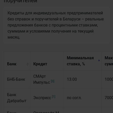
поручителей
Кредиты для индивидуальных предпринимателей
без справок и поручителей в Беларуси – реальные
предложения банков с процентными ставками,
суммами и условиями получения на текущий
месяц.
Минимальная
Мак
Банк
Кредит
ставка, %
сум
СМАрт
БНБ-Банк
13.00
100
[3]
Импульс
Банк
[1]
Экспресс
по согл.
700
Дабрабыт