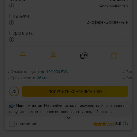
фиксированная
Платежи
—
дифференцированные
Переплата
—
Сумма кредита
до 100 000 BYN
Валю
Срок кредита
36 мес.
Срок 
73
ПОЛУЧИТЬ КОНСУЛЬТАЦИЮ
Наше мнение:
Не требуется залог имущества или стороннее
поручительство. Не надо согласовывать каждый платеж с
банком. Автоматическое погашение основного долга при
сравнение
3.0
наличии денежных средств на счету. Оплата только за те
средства, которые вы потратили Оплата за те дни, когда вы
пользуетесь деньгами.