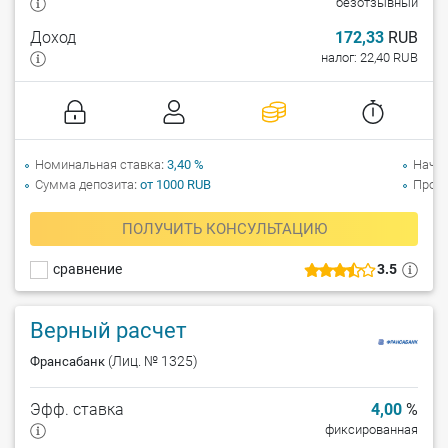
безотзывный
Доход
172,33
RUB
налог: 22,40 RUB
Номинальная ставка
3,40 %
Начи
Сумма депозита
от 1000 RUB
Прол
ПОЛУЧИТЬ КОНСУЛЬТАЦИЮ
сравнение
3.5
Верный расчет
(Лиц. № 1325)
Франсабанк
Эфф. ставка
4,00
%
фиксированная