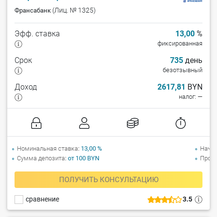
(Лиц. № 1325)
Франсабанк
Эфф. ставка
13,00
%
фиксированная
Срок
735
день
безотзывный
Доход
2617,81
BYN
налог: —
Номинальная ставка
13,00 %
Начи
Сумма депозита
от 100 BYN
Прол
ПОЛУЧИТЬ КОНСУЛЬТАЦИЮ
сравнение
3.5