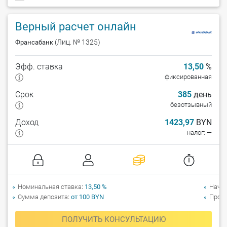
Верный расчет онлайн
(Лиц. № 1325)
Франсабанк
Эфф. ставка
13,50
%
фиксированная
Срок
385
день
безотзывный
Доход
1423,97
BYN
налог: —
Номинальная ставка
13,50 %
Начи
Сумма депозита
от 100 BYN
Прол
ПОЛУЧИТЬ КОНСУЛЬТАЦИЮ