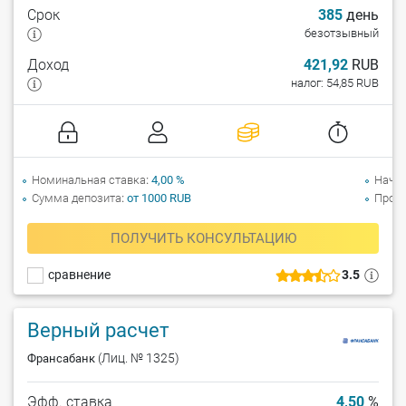
Срок
385
день
безотзывный
Доход
421,92
RUB
налог: 54,85 RUB
Номинальная ставка
4,00 %
Начи
Сумма депозита
от 1000 RUB
Прол
ПОЛУЧИТЬ КОНСУЛЬТАЦИЮ
сравнение
3.5
Верный расчет
(Лиц. № 1325)
Франсабанк
Эфф. ставка
4,50
%