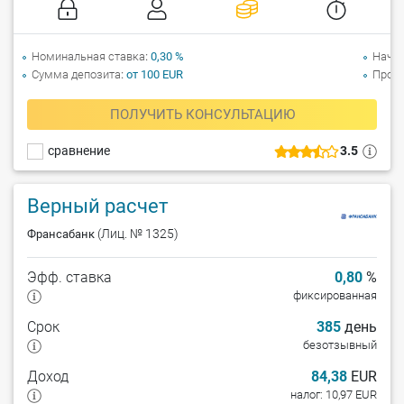
Номинальная ставка
0,30 %
Начи
Сумма депозита
от 100 EUR
Прол
ПОЛУЧИТЬ КОНСУЛЬТАЦИЮ
сравнение
3.5
Верный расчет
(Лиц. № 1325)
Франсабанк
Эфф. ставка
0,80
%
фиксированная
Срок
385
день
безотзывный
Доход
84,38
EUR
налог: 10,97 EUR