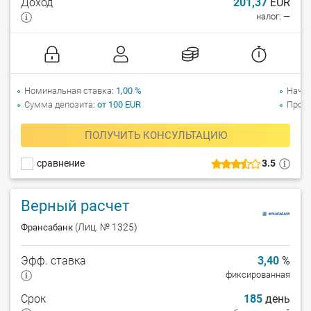
Доход
201,37
EUR
налог: —
Номинальная ставка
1,00 %
Начи
Сумма депозита
от 100 EUR
Прол
ПОЛУЧИТЬ КОНСУЛЬТАЦИЮ
сравнение
3.5
Верный расчет
(Лиц. № 1325)
Франсабанк
Эфф. ставка
3,40
%
фиксированная
Срок
185
день