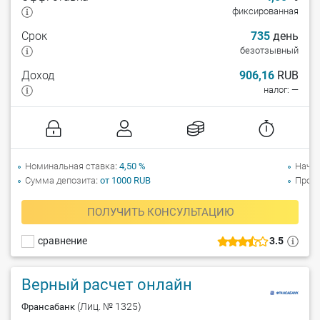
фиксированная
Срок
735
день
безотзывный
Доход
906,16
RUB
налог: —
Номинальная ставка
4,50 %
Начи
Сумма депозита
от 1000 RUB
Прол
ПОЛУЧИТЬ КОНСУЛЬТАЦИЮ
сравнение
3.5
Верный расчет онлайн
(Лиц. № 1325)
Франсабанк