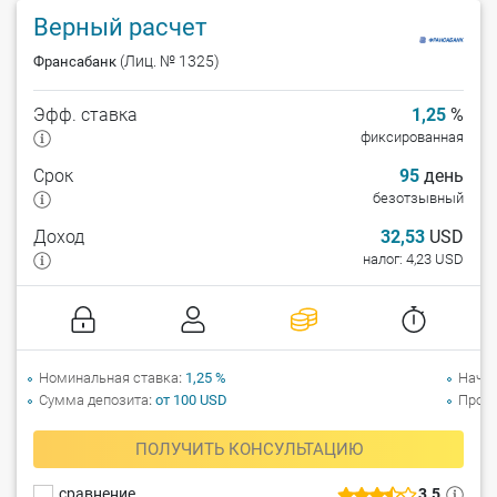
Верный расчет
(Лиц. № 1325)
Франсабанк
Эфф. ставка
1,25
%
фиксированная
Срок
95
день
безотзывный
Доход
32,53
USD
налог: 4,23 USD
Номинальная ставка
1,25 %
Начи
Сумма депозита
от 100 USD
Прол
ПОЛУЧИТЬ КОНСУЛЬТАЦИЮ
сравнение
3.5