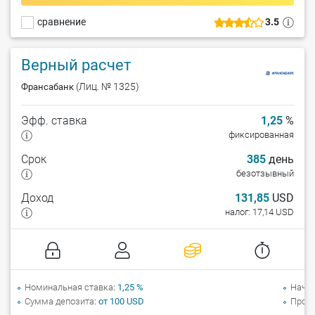
сравнение
3.5
Верный расчет
(Лиц. № 1325)
Франсабанк
Эфф. ставка
1,25
%
фиксированная
Срок
385
день
безотзывный
Доход
131,85
USD
налог: 17,14 USD
Номинальная ставка
1,25 %
Начи
Сумма депозита
от 100 USD
Прол