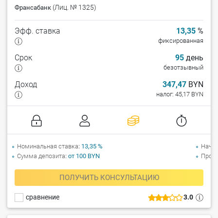
(Лиц. № 1325)
Франсабанк
Эфф. ставка
13,35
%
фиксированная
Срок
95
день
безотзывный
Доход
347,47
BYN
налог: 45,17 BYN
Номинальная ставка
13,35 %
Начи
Сумма депозита
от 100 BYN
Прол
ПОЛУЧИТЬ КОНСУЛЬТАЦИЮ
сравнение
3.0