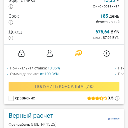
Эфф. ставка
13,35
%
фиксированная
Срок
185
день
безотзывный
Доход
676,64
BYN
налог: 87,96 BYN
Номинальная ставка
13,35 %
Начи
Сумма депозита
от 100 BYN
Прол
ПОЛУЧИТЬ КОНСУЛЬТАЦИЮ
сравнение
3.5
Верный расчет
(Лиц. № 1325)
Франсабанк