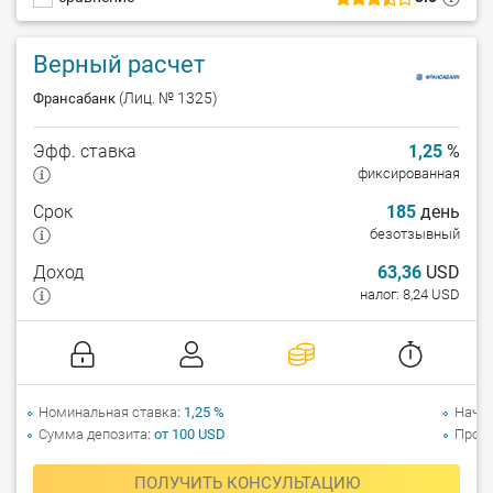
Верный расчет
(Лиц. № 1325)
Франсабанк
Эфф. ставка
1,25
%
фиксированная
Срок
185
день
безотзывный
Доход
63,36
USD
налог: 8,24 USD
Номинальная ставка
1,25 %
Начи
Сумма депозита
от 100 USD
Прол
ПОЛУЧИТЬ КОНСУЛЬТАЦИЮ