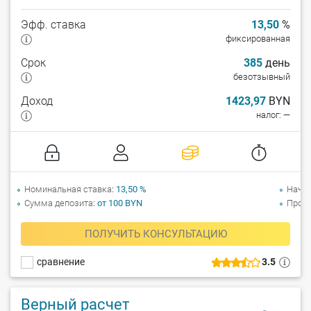
Эфф. ставка
13,50
%
фиксированная
Срок
385
день
безотзывный
Доход
1423,97
BYN
налог: —
Номинальная ставка
13,50 %
Начи
Сумма депозита
от 100 BYN
Прол
ПОЛУЧИТЬ КОНСУЛЬТАЦИЮ
сравнение
3.5
Верный расчет