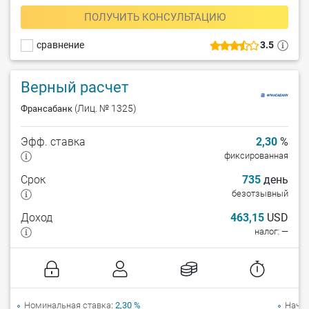
ПОЛУЧИТЬ КОНСУЛЬТАЦИЮ
сравнение
3.5
Верный расчет
(Лиц. № 1325)
Франсабанк
Эфф. ставка
2,30
%
фиксированная
Срок
735
день
безотзывный
Доход
463,15
USD
налог: —
Номинальная ставка
2,30 %
Начи