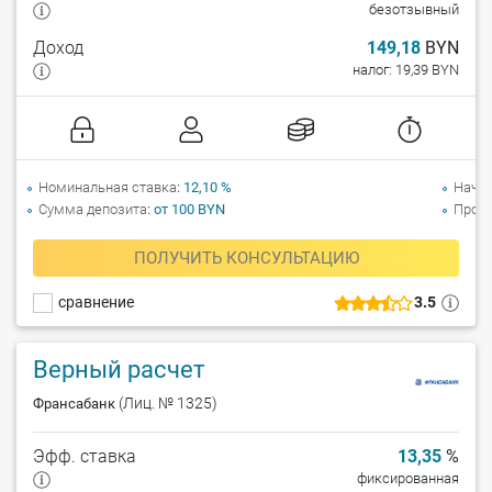
безотзывный
Доход
149,18
BYN
налог: 19,39 BYN
Номинальная ставка
12,10 %
Начи
Сумма депозита
от 100 BYN
Прол
ПОЛУЧИТЬ КОНСУЛЬТАЦИЮ
сравнение
3.5
Верный расчет
(Лиц. № 1325)
Франсабанк
Эфф. ставка
13,35
%
фиксированная