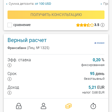
Сумма депозита
от 100 USD
Прол
ПОЛУЧИТЬ КОНСУЛЬТАЦИЮ
сравнение
3.5
Верный расчет
(Лиц. № 1325)
Франсабанк
Эфф. ставка
0,20
%
фиксированная
Срок
95
день
безотзывный
Доход
5,21
EUR
налог: 0,68 EUR