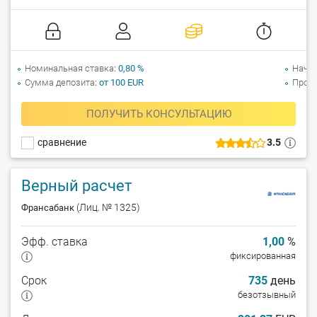
Номинальная ставка
0,80 %
Начи
Сумма депозита
от 100 EUR
Прол
ПОЛУЧИТЬ КОНСУЛЬТАЦИЮ
сравнение
3.5
Верный расчет
(Лиц. № 1325)
Франсабанк
Эфф. ставка
1,00
%
фиксированная
Срок
735
день
безотзывный