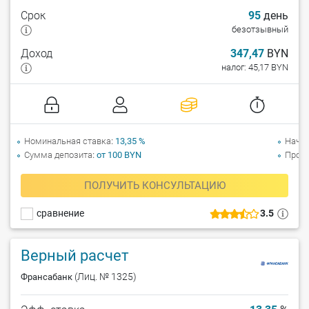
Срок
95
день
безотзывный
Доход
347,47
BYN
налог: 45,17 BYN
Номинальная ставка
13,35 %
Начи
Сумма депозита
от 100 BYN
Прол
ПОЛУЧИТЬ КОНСУЛЬТАЦИЮ
сравнение
3.5
Верный расчет
(Лиц. № 1325)
Франсабанк