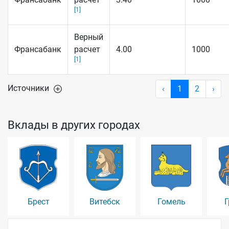
[1]
Верный
Франсабанк
расчет
4.00
1000
[1]
Источники
‹
1
2
›
Вклады в других городах
Брест
Витебск
Гомель
Г