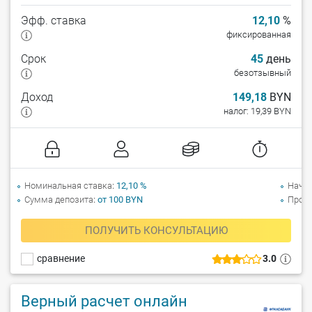
Эфф. ставка
12,10
%
фиксированная
Срок
45
день
безотзывный
Доход
149,18
BYN
налог: 19,39 BYN
Номинальная ставка
12,10 %
Начи
Сумма депозита
от 100 BYN
Прол
ПОЛУЧИТЬ КОНСУЛЬТАЦИЮ
сравнение
3.0
Верный расчет онлайн