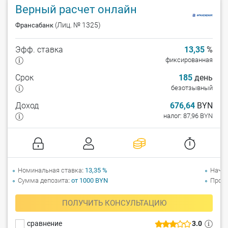
Верный расчет онлайн
(Лиц. № 1325)
Франсабанк
Эфф. ставка
13,35
%
фиксированная
Срок
185
день
безотзывный
Доход
676,64
BYN
налог: 87,96 BYN
Номинальная ставка
13,35 %
Начи
Сумма депозита
от 1000 BYN
Прол
ПОЛУЧИТЬ КОНСУЛЬТАЦИЮ
сравнение
3.0