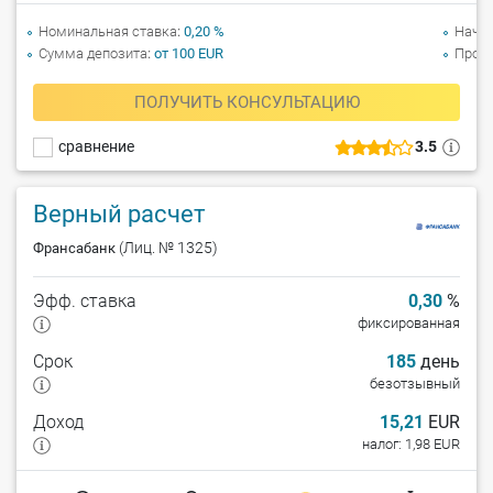
Номинальная ставка
0,20 %
Начи
Сумма депозита
от 100 EUR
Прол
ПОЛУЧИТЬ КОНСУЛЬТАЦИЮ
сравнение
3.5
Верный расчет
(Лиц. № 1325)
Франсабанк
Эфф. ставка
0,30
%
фиксированная
Срок
185
день
безотзывный
Доход
15,21
EUR
налог: 1,98 EUR