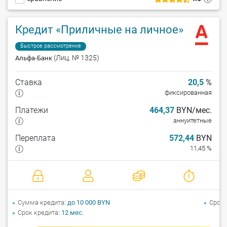
Кредит «Приличные на личное»
Быстрое рассмотрение
(Лиц. № 1325)
Альфа-Банк
Ставка
20,5
%
фиксированная
Платежи
464,37
BYN/мес.
аннуитетные
Переплата
572,44
BYN
11,45 %
Сумма кредита
до 10 000 BYN
Срок 
Срок кредита
12 мес.