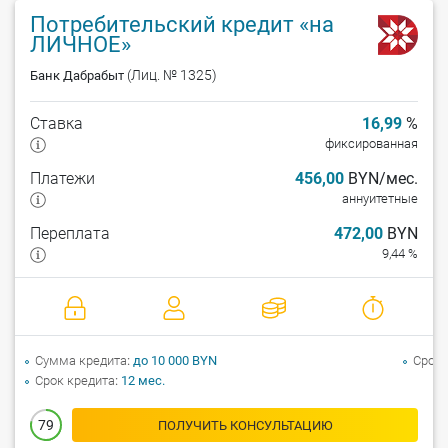
Потребительский кредит «на
ЛИЧНОЕ»
(Лиц. № 1325)
Банк Дабрабыт
Ставка
16,99
%
фиксированная
Платежи
456,00
BYN/мес.
аннуитетные
Переплата
472,00
BYN
9,44 %
Сумма кредита
до 10 000 BYN
Срок 
Срок кредита
12 мес.
79
ПОЛУЧИТЬ КОНСУЛЬТАЦИЮ