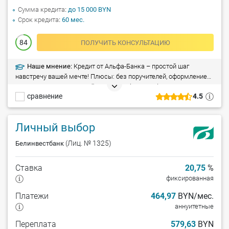
Сумма кредита
до 15 000 BYN
Срок кредита
60 мес.
84
ПОЛУЧИТЬ КОНСУЛЬТАЦИЮ
Наше мнение:
Кредит от Альфа-Банка – простой шаг
навстречу вашей мечте! Плюсы: без поручителей, оформление
всего за 1 час, досрочный возврат – без штрафа. Минусы:
сравнение
4.5
справка о доходах (при сумме кредита свыше 5 000 рублей).
Личный выбор
(Лиц. № 1325)
Белинвестбанк
Ставка
20,75
%
фиксированная
Платежи
464,97
BYN/мес.
аннуитетные
Переплата
579,63
BYN