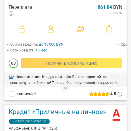
Переплата
861,04
BYN
17,22 %
Сумма кредита
до 15 000 BYN
Срок 
Срок кредита
48 мес.
88
ПОЛУЧИТЬ КОНСУЛЬТАЦИЮ
Наше мнение:
Кредит от Альфа-Банка – простой шаг
навстречу вашей мечте! Плюсы: без поручителей, оформление
всего за 1 час, досрочный возврат – без штрафа. Минусы:
сравнение
4.5
справка о доходах (при сумме кредита свыше 5 000 рублей).
Кредит «Приличные на личное»
Быстрое рассмотрение
(Лиц. № 1325)
Альфа-Банк