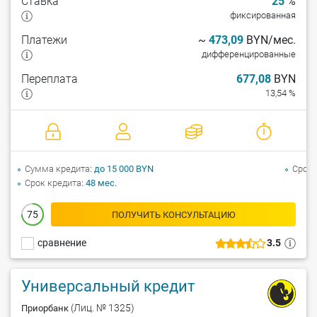
Ставка
25
%
фиксированная
Платежи
~
473,09
BYN/мес.
дифференцированные
Переплата
677,08
BYN
13,54 %
Сумма кредита
до 15 000 BYN
Срок 
Срок кредита
48 мес.
75
ПОЛУЧИТЬ КОНСУЛЬТАЦИЮ
сравнение
3.5
Универсальный кредит
(Лиц. № 1325)
Приорбанк