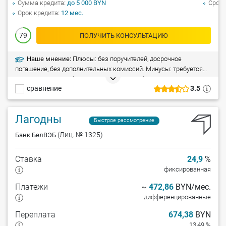
Сумма кредита
до 5 000 BYN
Срок 
Срок кредита
12 мес.
79
ПОЛУЧИТЬ КОНСУЛЬТАЦИЮ
Наше мнение:
Плюсы: без поручителей, досрочное
погашение, без дополнительных комиссий. Минусы: требуется
справка о доходах (за последние 3 месяца). Ограничения:
сравнение
3.5
минимальный возраст заемщика – 25 лет.
Лагодны
Быстрое рассмотрение
(Лиц. № 1325)
Банк БелВЭБ
Ставка
24,9
%
фиксированная
Платежи
~
472,86
BYN/мес.
дифференцированные
Переплата
674,38
BYN
13,49 %