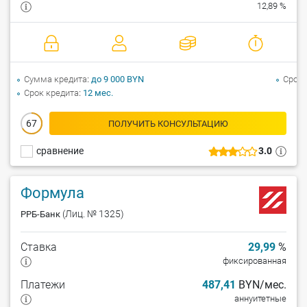
12,89 %
Сумма кредита
до 9 000 BYN
Срок 
Срок кредита
12 мес.
67
ПОЛУЧИТЬ КОНСУЛЬТАЦИЮ
сравнение
3.0
Формула
(Лиц. № 1325)
РРБ-Банк
Ставка
29,99
%
фиксированная
Платежи
487,41
BYN/мес.
аннуитетные