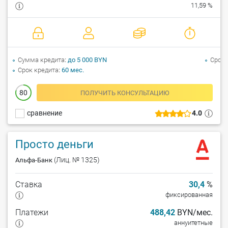
11,59 %
Сумма кредита
до 5 000 BYN
Срок 
Срок кредита
60 мес.
80
ПОЛУЧИТЬ КОНСУЛЬТАЦИЮ
сравнение
4.0
Просто деньги
(Лиц. № 1325)
Альфа-Банк
Ставка
30,4
%
фиксированная
Платежи
488,42
BYN/мес.
аннуитетные