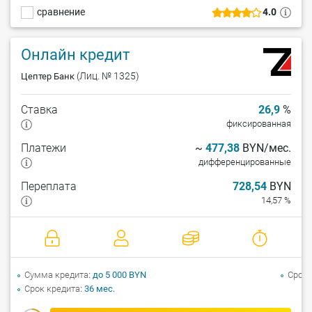
сравнение
4.0
Онлайн кредит
(Лиц. № 1325)
Цептер Банк
Ставка
26,9
%
фиксированная
Платежи
~
477,38
BYN/мес.
дифференцированные
Переплата
728,54
BYN
14,57 %
Сумма кредита
до 5 000 BYN
Срок 
Срок кредита
36 мес.