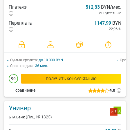
Платежи
512,33
BYN/мес.
аннуитетные
Переплата
1147,99
BYN
22,96 %
Сумма кредита
до 10 000 BYN
Срок 
Срок кредита
36 мес.
90
ПОЛУЧИТЬ КОНСУЛЬТАЦИЮ
сравнение
4.0
Универ
(Лиц. № 1325)
БТА Банк