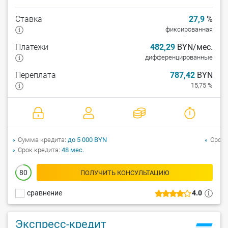
Ставка
27,9
%
фиксированная
Платежи
482,29
BYN/мес.
дифференцированные
Переплата
787,42
BYN
15,75 %
Сумма кредита
до 5 000 BYN
Срок 
Срок кредита
48 мес.
80
ПОЛУЧИТЬ КОНСУЛЬТАЦИЮ
сравнение
4.0
Экспресс-кредит