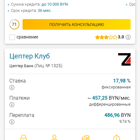
Сумма кредита
до 10 000 BYN
Срок 
Срок кредита
36 мес.
71
ПОЛУЧИТЬ КОНСУЛЬТАЦИЮ
сравнение
3.0
Цептер Клуб
(Лиц. № 1325)
Цептер Банк
Ставка
17,98
%
фиксированная
Платежи
~
457,25
BYN/мес.
дифференцированные
Переплата
486,96
BYN
9,74 %