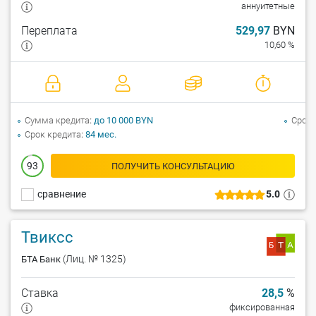
аннуитетные
Переплата
529,97
BYN
10,60 %
Сумма кредита
до 10 000 BYN
Срок 
Срок кредита
84 мес.
93
ПОЛУЧИТЬ КОНСУЛЬТАЦИЮ
сравнение
5.0
Твиксс
(Лиц. № 1325)
БТА Банк
Ставка
28,5
%
фиксированная