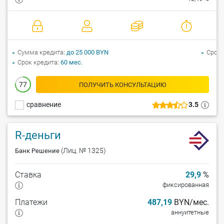
Сумма кредита
до 25 000 BYN
Срок 
Срок кредита
60 мес.
77
ПОЛУЧИТЬ КОНСУЛЬТАЦИЮ
сравнение
3.5
R-деньги
(Лиц. № 1325)
Банк Решение
Ставка
29,9
%
фиксированная
Платежи
487,19
BYN/мес.
аннуитетные