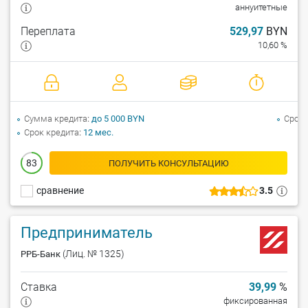
аннуитетные
Переплата
529,97
BYN
10,60 %
Сумма кредита
до 5 000 BYN
Срок 
Срок кредита
12 мес.
83
ПОЛУЧИТЬ КОНСУЛЬТАЦИЮ
сравнение
3.5
Предприниматель
(Лиц. № 1325)
РРБ-Банк
Ставка
39,99
%
фиксированная