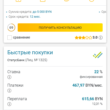
Сумма кредита
до 5 000 BYN
Срок 
Срок кредита
12 мес.
69
ПОЛУЧИТЬ КОНСУЛЬТАЦИЮ
сравнение
3.0
Быстрые покупки
(Лиц. № 1325)
СтатусБанк
Ставка
22
%
фиксированная
Платежи
467,97
BYN/мес.
Переплата
615,66
BYN
12,31 %