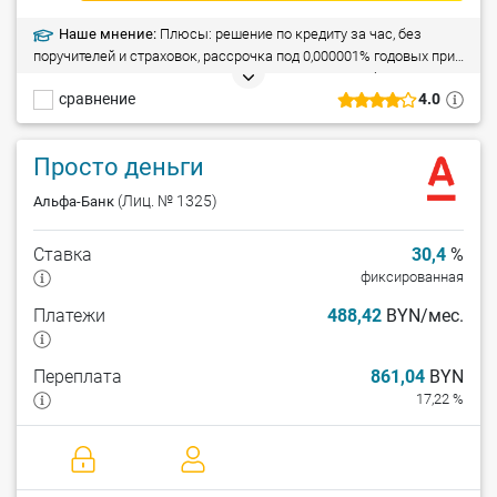
Наше мнение:
Плюсы: решение по кредиту за час, без
поручителей и страховок, рассрочка под 0,000001% годовых при
расчетах в магазинах-партнерах. Ограничения: требуется
сравнение
4.0
справка о доходах (от 5 001 рублей). Особые условия: держатели
зарплатных карт могут взять кредит без справок о доходах,
предоставление кредита индивидуальным предпринимателям
Просто деньги
(ИП).
(Лиц. № 1325)
Альфа-Банк
Ставка
30,4
%
фиксированная
Платежи
488,42
BYN/мес.
Переплата
861,04
BYN
17,22 %