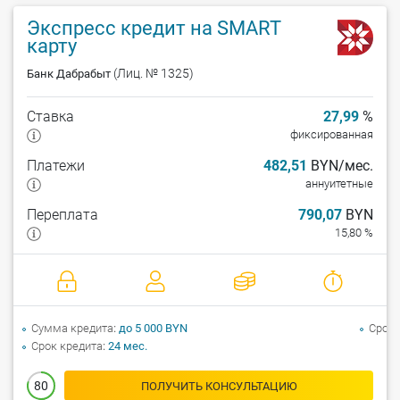
Экспресс кредит на SMART
карту
(Лиц. № 1325)
Банк Дабрабыт
Ставка
27,99
%
фиксированная
Платежи
482,51
BYN/мес.
аннуитетные
Переплата
790,07
BYN
15,80 %
Сумма кредита
до 5 000 BYN
Срок 
Срок кредита
24 мес.
80
ПОЛУЧИТЬ КОНСУЛЬТАЦИЮ