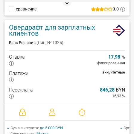
посещения банка, кредитование до 100% стоимости товара, без
сравнение
3.0
дополнительных комиссий, без справок и поручителей,
досрочный возврат – без штрафа. Минусы: кредит
предоставляется только на покупку товаров в магазинах-
Овердрафт для зарплатных
партнерах.
клиентов
(Лиц. № 1325)
Банк Решение
Ставка
17,98
%
фиксированная
аннуитетные
Платежи
Переплата
846,28
BYN
16,93 %
Сумма кредита
до 5 000 BYN
Срок 
Срок кредита
36 мес.