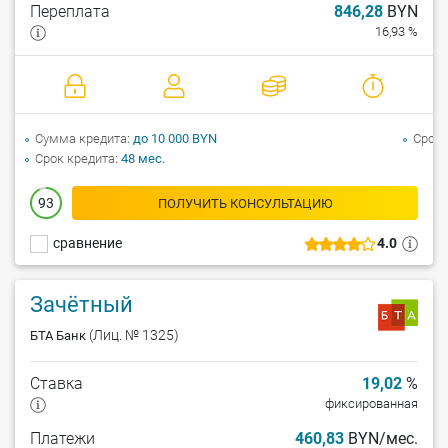
Переплата
846,28
BYN
16,93 %
Сумма кредита
до 10 000 BYN
Срок 
Срок кредита
48 мес.
93
ПОЛУЧИТЬ КОНСУЛЬТАЦИЮ
сравнение
4.0
Зачётный
(Лиц. № 1325)
БТА Банк
Ставка
19,02
%
фиксированная
Платежи
460,83
BYN/мес.