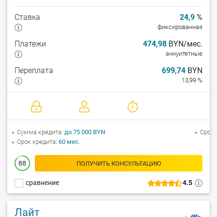
Ставка
24,9
%
фиксированная
Платежи
474,98
BYN/мес.
аннуитетные
Переплата
699,74
BYN
13,99 %
Сумма кредита
до 75 000 BYN
Срок 
Срок кредита
60 мес.
88
ПОЛУЧИТЬ КОНСУЛЬТАЦИЮ
сравнение
4.5
Лайт