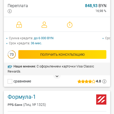
Переплата
848,93
BYN
16,98 %
Сумма кредита
до 6 000 BYN
Срок 
Срок кредита
36 мес.
73
ПОЛУЧИТЬ КОНСУЛЬТАЦИЮ
Наше мнение:
С оформлением карточки Visa Classic
Rewards.
сравнение
4.0
Формула-1
(Лиц. № 1325)
РРБ-Банк