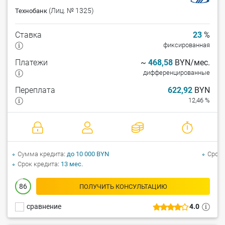
(Лиц. № 1325)
Технобанк
Ставка
23
%
фиксированная
Платежи
~
468,58
BYN/мес.
дифференцированные
Переплата
622,92
BYN
12,46 %
Сумма кредита
до 10 000 BYN
Срок 
Срок кредита
13 мес.
86
ПОЛУЧИТЬ КОНСУЛЬТАЦИЮ
сравнение
4.0