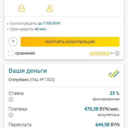
Сумма кредита
до 7 500 BYN
Срок кредита
48 мес.
?
ПОЛУЧИТЬ КОНСУЛЬТАЦИЮ
сравнение
—
Ваши деньги
(Лиц. № 1325)
СтатусБанк
Ставка
23
%
фиксированная
Платежи
470,38
BYN/мес.
аннуитетные
Переплата
644,58
BYN