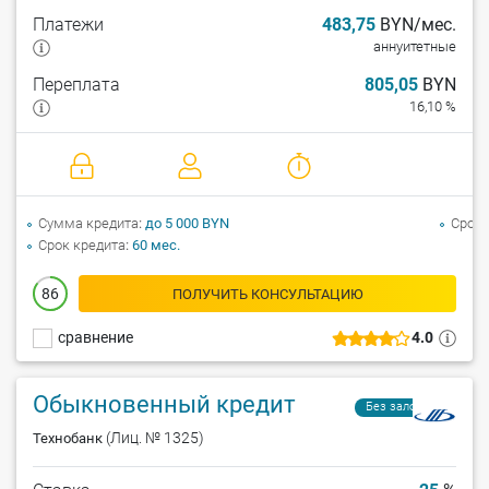
Платежи
483,75
BYN/мес.
аннуитетные
Переплата
805,05
BYN
16,10 %
Сумма кредита
до 5 000 BYN
Срок 
Срок кредита
60 мес.
86
ПОЛУЧИТЬ КОНСУЛЬТАЦИЮ
сравнение
4.0
Обыкновенный кредит
Без залога
(Лиц. № 1325)
Технобанк