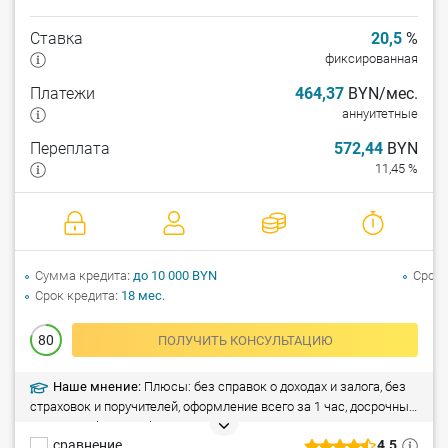
Ставка
20,5
%
фиксированная
Платежи
464,37
BYN/мес.
аннуитетные
Переплата
572,44
BYN
11,45 %
Сумма кредита
до 10 000 BYN
Срок 
Срок кредита
18 мес.
80
ПОЛУЧИТЬ КОНСУЛЬТАЦИЮ
Наше мнение:
Плюсы: без справок о доходах и залога, без
страховок и поручителей, оформление всего за 1 час, досрочный
возврат – без штрафа. Минусы: кредит не предоставляется
сравнение
4.5
сотрудникам индивидуальных предпринимателей.