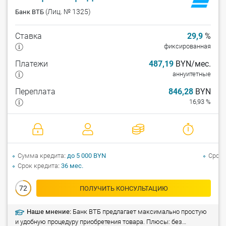
(Лиц. № 1325)
Банк ВТБ
Ставка
29,9
%
фиксированная
Платежи
487,19
BYN/мес.
аннуитетные
Переплата
846,28
BYN
16,93 %
Сумма кредита
до 5 000 BYN
Срок 
Срок кредита
36 мес.
72
ПОЛУЧИТЬ КОНСУЛЬТАЦИЮ
Наше мнение:
Банк ВТБ предлагает максимально простую
и удобную процедуру приобретения товара. Плюсы: без