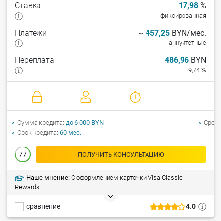
Ставка
17,98
%
фиксированная
Платежи
~
457,25
BYN/мес.
аннуитетные
Переплата
486,96
BYN
9,74 %
Сумма кредита
до 6 000 BYN
Срок 
Срок кредита
60 мес.
77
ПОЛУЧИТЬ КОНСУЛЬТАЦИЮ
Наше мнение:
C оформлением карточки Visa Classic
Rewards
сравнение
4.0