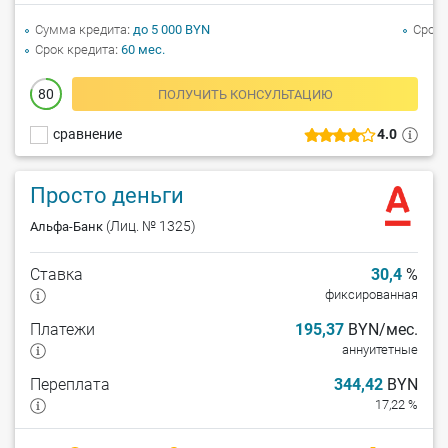
Сумма кредита
до 5 000 BYN
Срок 
Срок кредита
60 мес.
80
ПОЛУЧИТЬ КОНСУЛЬТАЦИЮ
сравнение
4.0
Просто деньги
(Лиц. № 1325)
Альфа-Банк
Ставка
30,4
%
фиксированная
Платежи
195,37
BYN/мес.
аннуитетные
Переплата
344,42
BYN
17,22 %