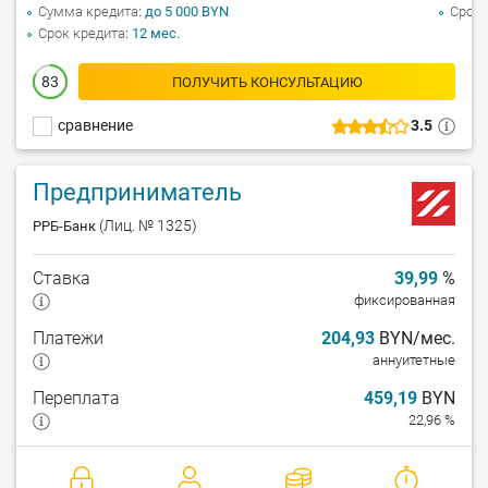
Сумма кредита
до 5 000 BYN
Срок 
Срок кредита
12 мес.
83
ПОЛУЧИТЬ КОНСУЛЬТАЦИЮ
сравнение
3.5
Предприниматель
(Лиц. № 1325)
РРБ-Банк
Ставка
39,99
%
фиксированная
Платежи
204,93
BYN/мес.
аннуитетные
Переплата
459,19
BYN
22,96 %