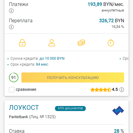
Платежи
193,89
BYN/мес.
аннуитетные
Переплата
326,72
BYN
16,34 %
Сумма кредита
до 10 000 BYN
Срок 
Срок кредита
84 мес.
91
ПОЛУЧИТЬ КОНСУЛЬТАЦИЮ
сравнение
4.5
ЛОУКОСТ
MIN документов
(Лиц. № 1325)
Paritetbank
Ставка
28
%