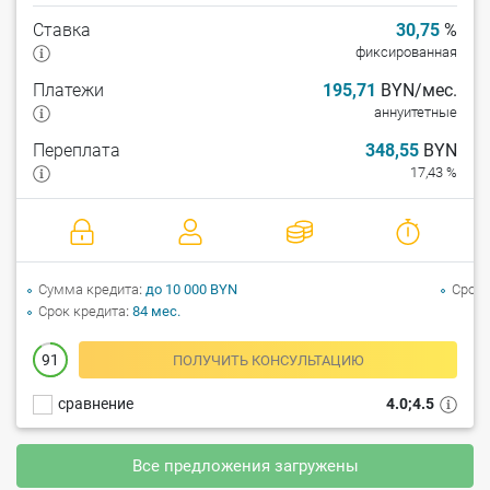
Ставка
30,75
%
фиксированная
Платежи
195,71
BYN/мес.
аннуитетные
Переплата
348,55
BYN
17,43 %
Сумма кредита
до 10 000 BYN
Срок 
Срок кредита
84 мес.
91
ПОЛУЧИТЬ КОНСУЛЬТАЦИЮ
сравнение
4.0;4.5
Все предложения загружены