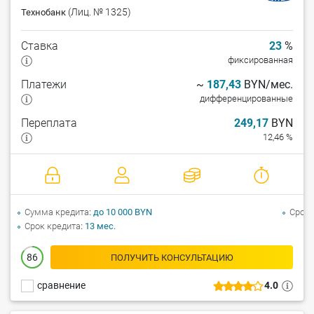
(Лиц. № 1325)
Технобанк
Ставка
23
%
фиксированная
Платежи
~
187,43
BYN/мес.
дифференцированные
Переплата
249,17
BYN
12,46 %
Сумма кредита
до 10 000 BYN
Срок 
Срок кредита
13 мес.
86
ПОЛУЧИТЬ КОНСУЛЬТАЦИЮ
сравнение
4.0