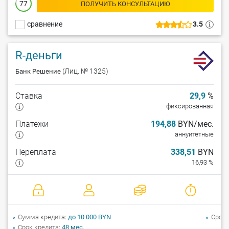
77
ПОЛУЧИТЬ КОНСУЛЬТАЦИЮ
сравнение
3.5
R-деньги
(Лиц. № 1325)
Банк Решение
Ставка
29,9
%
фиксированная
Платежи
194,88
BYN/мес.
аннуитетные
Переплата
338,51
BYN
16,93 %
Сумма кредита
до 10 000 BYN
Срок 
Срок кредита
48 мес.