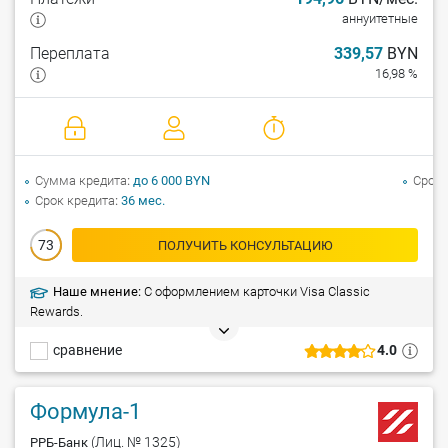
аннуитетные
Переплата
339,57
BYN
16,98 %
Сумма кредита
до 6 000 BYN
Срок 
Срок кредита
36 мес.
73
ПОЛУЧИТЬ КОНСУЛЬТАЦИЮ
Наше мнение:
С оформлением карточки Visa Classic
Rewards.
сравнение
4.0
Формула-1
(Лиц. № 1325)
РРБ-Банк