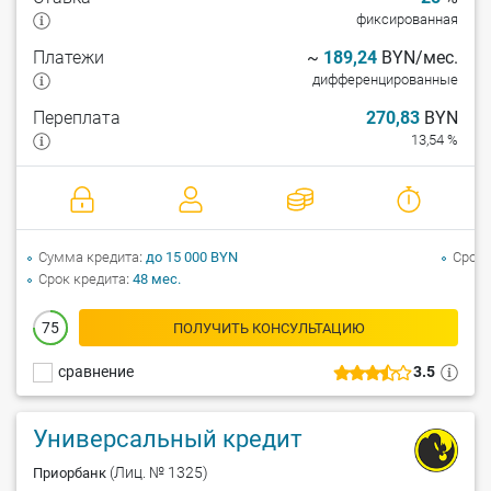
фиксированная
Платежи
~
189,24
BYN/мес.
дифференцированные
Переплата
270,83
BYN
13,54 %
Сумма кредита
до 15 000 BYN
Срок 
Срок кредита
48 мес.
75
ПОЛУЧИТЬ КОНСУЛЬТАЦИЮ
сравнение
3.5
Универсальный кредит
(Лиц. № 1325)
Приорбанк