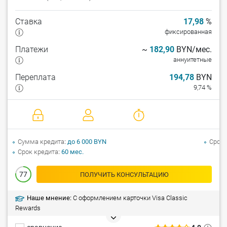
Ставка
17,98
%
фиксированная
Платежи
~
182,90
BYN/мес.
аннуитетные
Переплата
194,78
BYN
9,74 %
Сумма кредита
до 6 000 BYN
Срок 
Срок кредита
60 мес.
77
ПОЛУЧИТЬ КОНСУЛЬТАЦИЮ
Наше мнение:
C оформлением карточки Visa Classic
Rewards