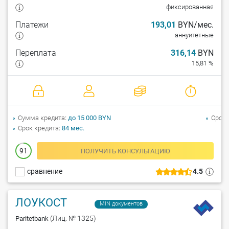
фиксированная
Платежи
193,01
BYN/мес.
аннуитетные
Переплата
316,14
BYN
15,81 %
Сумма кредита
до 15 000 BYN
Срок 
Срок кредита
84 мес.
91
ПОЛУЧИТЬ КОНСУЛЬТАЦИЮ
сравнение
4.5
ЛОУКОСТ
MIN документов
(Лиц. № 1325)
Paritetbank