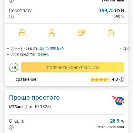
аннуитетные
Переплата
199,75
BYN
9,99 %
Сумма кредита
до 15 000 BYN
Срок 
Срок кредита
12 мес.
78
ПОЛУЧИТЬ КОНСУЛЬТАЦИЮ
сравнение
4.0
Проще простого
(Лиц. № 1325)
МТБанк
Ставка
28,9
%
фиксированная