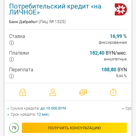
Потребительский кредит «на
ЛИЧНОЕ»
(Лиц. № 1325)
Банк Дабрабыт
Ставка
16,99
%
фиксированная
Платежи
182,40
BYN/мес.
аннуитетные
Переплата
188,80
BYN
9,44 %
Сумма кредита
до 10 000 BYN
Срок 
Срок кредита
12 мес.
79
ПОЛУЧИТЬ КОНСУЛЬТАЦИЮ