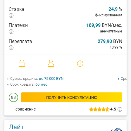
Ставка
24,9
%
фиксированная
Платежи
189,99
BYN/мес.
аннуитетные
Переплата
279,90
BYN
13,99 %
Сумма кредита
до 75 000 BYN
Срок 
Срок кредита
60 мес.
88
ПОЛУЧИТЬ КОНСУЛЬТАЦИЮ
сравнение
4.5
Лайт