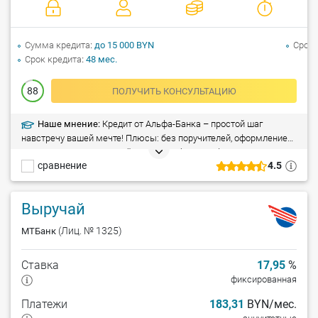
Сумма кредита
до 15 000 BYN
Срок 
Срок кредита
48 мес.
88
ПОЛУЧИТЬ КОНСУЛЬТАЦИЮ
Наше мнение:
Кредит от Альфа-Банка – простой шаг
навстречу вашей мечте! Плюсы: без поручителей, оформление
всего за 1 час, досрочный возврат – без штрафа. Минусы:
сравнение
4.5
справка о доходах (при сумме кредита свыше 5 000 рублей).
Выручай
(Лиц. № 1325)
МТБанк
Ставка
17,95
%
фиксированная
Платежи
183,31
BYN/мес.