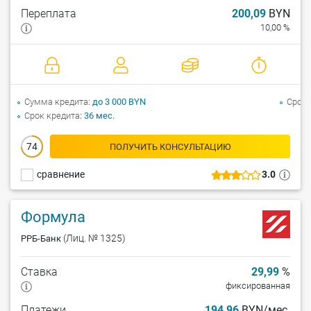
Переплата
200,09
BYN
10,00 %
Сумма кредита
до 3 000 BYN
Срок 
Срок кредита
36 мес.
74
ПОЛУЧИТЬ КОНСУЛЬТАЦИЮ
сравнение
3.0
Формула
(Лиц. № 1325)
РРБ-Банк
Ставка
29,99
%
фиксированная
Платежи
194,96
BYN/мес.