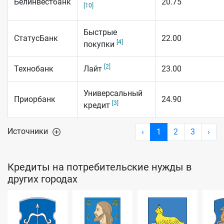
Белинвестбанк
20.75
[10]
Быстрые
СтатусБанк
22.00
[4]
покупки
[2]
Технобанк
Лайт
23.00
Универсальный
Приорбанк
24.90
[3]
кредит
Источники
‹
1
2
3
›
Кредиты на потребительские нужды в
других городах