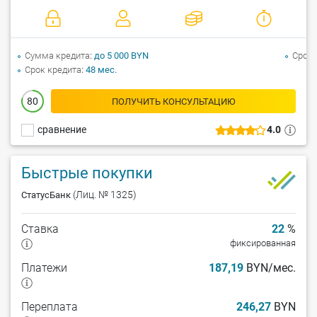
Сумма кредита
до 5 000 BYN
Срок 
Срок кредита
48 мес.
80
ПОЛУЧИТЬ КОНСУЛЬТАЦИЮ
сравнение
4.0
Быстрые покупки
(Лиц. № 1325)
СтатусБанк
Ставка
22
%
фиксированная
Платежи
187,19
BYN/мес.
Переплата
246,27
BYN