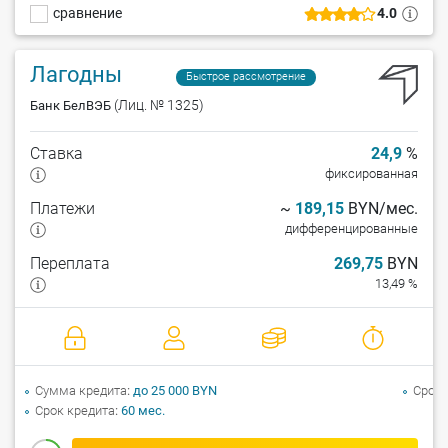
сравнение
4.0
Лагодны
Быстрое рассмотрение
(Лиц. № 1325)
Банк БелВЭБ
Ставка
24,9
%
фиксированная
Платежи
~
189,15
BYN/мес.
дифференцированные
Переплата
269,75
BYN
13,49 %
Сумма кредита
до 25 000 BYN
Срок 
Срок кредита
60 мес.