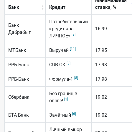
Минимальная
Банк
Кредит
ставка, %
Потребительский
Банк
кредит «на
16.99
Дабрабыт
[3]
ЛИЧНОЕ»
[11]
МТБанк
Выручай
17.95
[8]
РРБ-Банк
CUB OK
17.98
[8]
РРБ-Банк
Формула-1
17.98
Без границ в
Сбербанк
19.02
[1]
online!
[6]
БТА Банк
Зачётный
19.02
Личный выбор