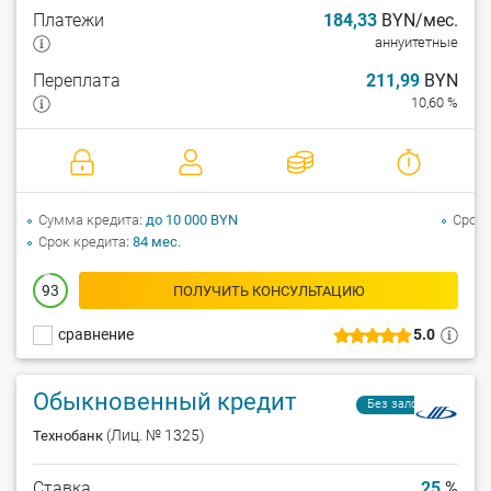
Платежи
184,33
BYN/мес.
аннуитетные
Переплата
211,99
BYN
10,60 %
Сумма кредита
до 10 000 BYN
Срок 
Срок кредита
84 мес.
93
ПОЛУЧИТЬ КОНСУЛЬТАЦИЮ
сравнение
5.0
Обыкновенный кредит
Без залога
(Лиц. № 1325)
Технобанк
Ставка
25
%