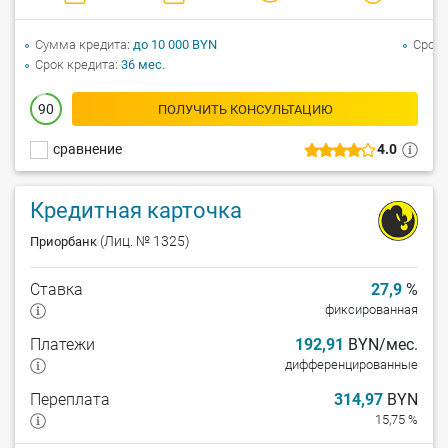
Сумма кредита
до 10 000 BYN
Срок 
Срок кредита
36 мес.
90
ПОЛУЧИТЬ КОНСУЛЬТАЦИЮ
сравнение
4.0
Кредитная карточка
(Лиц. № 1325)
Приорбанк
Ставка
27,9
%
фиксированная
Платежи
192,91
BYN/мес.
дифференцированные
Переплата
314,97
BYN
15,75 %