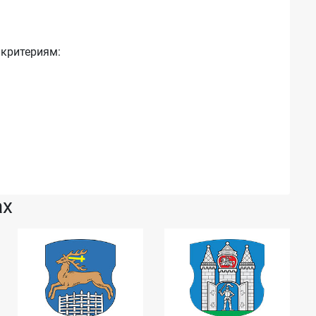
 критериям:
ах