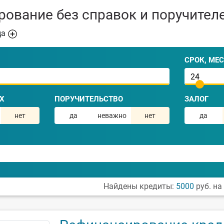
ование без справок и поручител
ца
СРОК, МЕС
Х
ПОРУЧИТЕЛЬСТВО
ЗАЛОГ
нет
да
неважно
нет
да
Найдены кредиты:
5000
руб. на