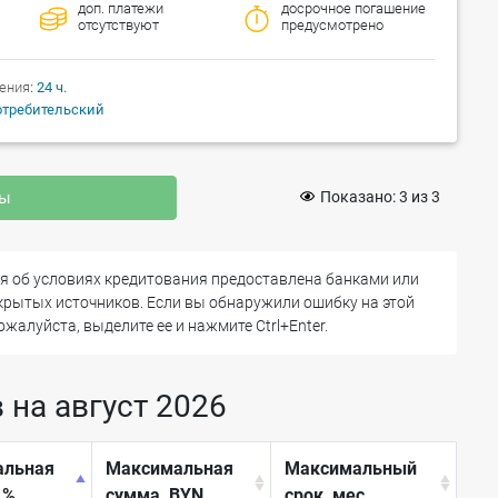
доп. платежи
досрочное погашение
отсутствуют
предусмотрено
ения
24 ч.
отребительский
ны
Показано:
3
из
3
 об условиях кредитования предоставлена банками или
ткрытых источников. Если вы обнаружили ошибку на этой
ожалуйста, выделите ее и нажмите Ctrl+Enter.
на август 2026
альная
Максимальная
Максимальный
 %
сумма, BYN
срок, мес.