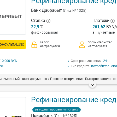
Рефинансирование кред
Банк Дабрабыт
(Лиц. № 1325)
Ставка
Платежи
22,9
%
261,62
BYN/
фиксированная
аннуитетные
залог
поручительство
КОНСУЛЬТАЦИЮ
не требуется
не требуется
 10 000 BYN
Срок рассмотрения
24 ч.
ес.
Тип кредита
потребительски
нимальный пакет документов. Простое оформление. Быстрое рассмотрение за
Рефинансирование креди
выгодная процентная ставка
Приорбанк
(Лиц. № 1325)