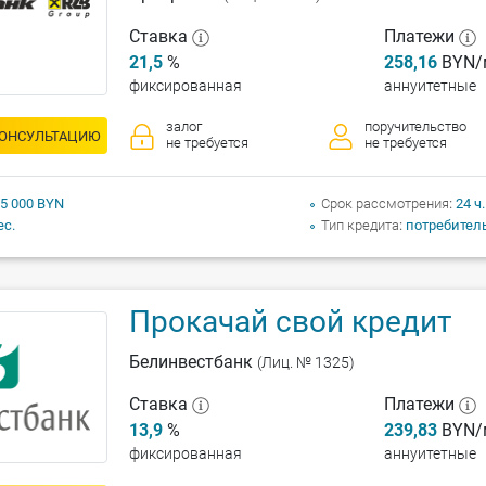
Ставка
Платежи
21,5
%
258,16
BYN/
фиксированная
аннуитетные
залог
поручительство
КОНСУЛЬТАЦИЮ
не требуется
не требуется
 5 000 BYN
Срок рассмотрения
24 ч.
ес.
Тип кредита
потребител
Прокачай свой кредит
Белинвестбанк
(Лиц. № 1325)
Ставка
Платежи
13,9
%
239,83
BYN/
фиксированная
аннуитетные