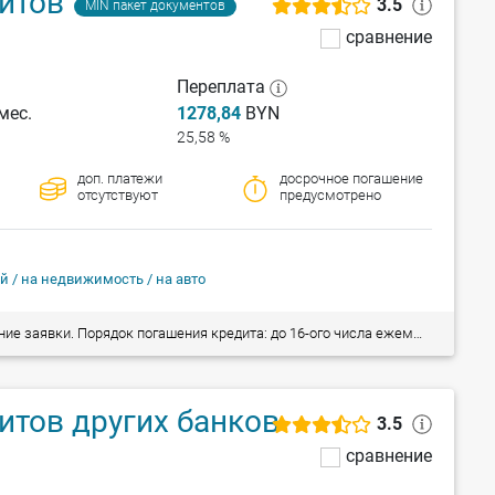
итов
3.5
MIN пакет документов
сравнение
Переплата
мес.
1278,84
BYN
25,58 %
доп. платежи
досрочное погашение
отсутствуют
предусмотрено
й / на недвижимость / на авто
явки. Порядок погашения кредита: до 16-ого числа ежемесячно.
тов других банков
3.5
сравнение