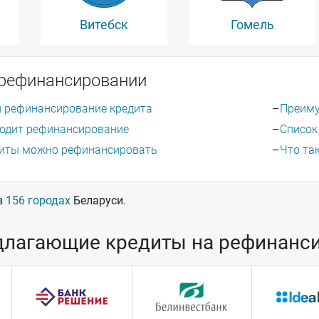
Витебск
Гомель
 рефинансировании
и рефинансирование кредита
Преиму
ходит рефинансирование
Список
диты можно рефинансировать
Что та
в
156 городах
Беларуси.
длагающие кредиты на рефинанс