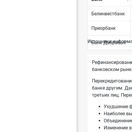
Белинвестбанк
Приорбанк
Источники
информ
Банк Дабрабыт
Рефинансирование
банковском рынке
Перекредитование
банке другим. Да
третьих лиц. Пер
Ухудшение ф
Наиболее вы
Объединение
Изменение в