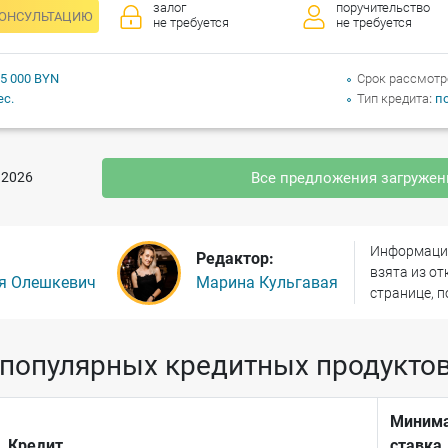
залог
поручительство
КОНСУЛЬТАЦИЮ
не требуется
не требуется
 5 000 BYN
Срок рассмотр
ес.
Тип кредита
п
.2026
Все предложения загруже
Информация
Редактор:
взята из о
я Олешкевич
Марина Кульгавая
странице, п
популярных кредитных продуктов 
Миним
Кредит
ставка,