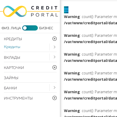
Warning
: count(): Parameter 
/var/www/creditportal/dat
Warning
: count(): Parameter 
КРЕДИТЫ
/var/www/creditportal/dat
Кредиты
Open submenu ( Кредиты)
Warning
: count(): Parameter 
Open submenu ( Вклады)
ВКЛАДЫ
/var/www/creditportal/dat
КАРТОЧКИ
Warning
: count(): Parameter 
ЗАЙМЫ
/var/www/creditportal/dat
Open submenu ( Банки)
БАНКИ
Warning
: count(): Parameter 
/var/www/creditportal/dat
ИНСТРУМЕНТЫ
Warning
: count(): Parameter 
/var/www/creditportal/dat