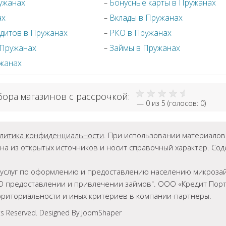
ужанах
Бонусные карты в Пружанах
ах
Вклады в Пружанах
дитов в Пружанах
РКО в Пружанах
 Пружанах
Займы в Пружанах
ужанах
бора магазинов с рассрочкой:
—
0
из 5 (голосов:
0
)
литика конфиденциальности
. При использовании материалов г
на из открытых источников и носит справочный характер. Со
ет услуг по оформлению и предоставлению населению микрозай
О предоставлении и привлечении займов". ООО «Кредит Порта
ерриториальности и иных критериев в компании-партнеры.
ts Reserved. Designed By JoomShaper