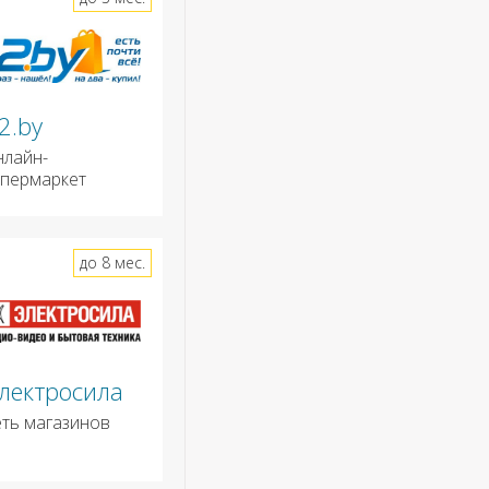
2.by
нлайн-
ипермаркет
до 8 мес.
лектросила
еть магазинов