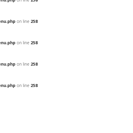
enu.php
on line
258
enu.php
on line
258
enu.php
on line
258
enu.php
on line
258
ЬЕ
НА АВТОМОБИЛЬ
ДАДУТ ЛИ ВАМ КРЕДИТ
БОНУСНЫЕ