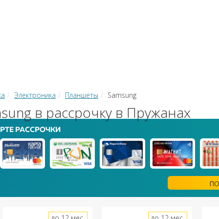
КИ
ЗАЙМЫ
РКО
ТОР КРЕДИТОВ
КОНВЕРТЕР В
 С КАРТЫ НА КАРТУ
ка
Электроника
Планшеты
Samsung
ung в рассрочку в Пружанах
РТЕ РАССРОЧКИ
ПО
до 12 мес.
до 12 мес.