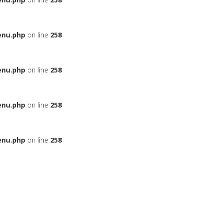
enu.php
on line
258
enu.php
on line
258
enu.php
on line
258
enu.php
on line
258
ЬЕ
НА АВТОМОБИЛЬ
ДАДУТ ЛИ ВАМ КРЕДИТ
БОНУСНЫЕ