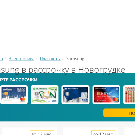
КИ
ЗАЙМЫ
РКО
ТОР КРЕДИТОВ
КОНВЕРТЕР В
 С КАРТЫ НА КАРТУ
ка
Электроника
Планшеты
Samsung
ung в рассрочку в Новогрудке
РТЕ РАССРОЧКИ
ПО
до 12 мес.
до 12 мес.