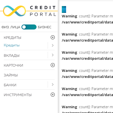
Warning
: count(): Parameter 
/var/www/creditportal/dat
Warning
: count(): Parameter 
КРЕДИТЫ
/var/www/creditportal/dat
Кредиты
Open submenu ( Кредиты)
Warning
: count(): Parameter 
Open submenu ( Вклады)
ВКЛАДЫ
/var/www/creditportal/dat
КАРТОЧКИ
Warning
: count(): Parameter 
ЗАЙМЫ
/var/www/creditportal/dat
Open submenu ( Банки)
БАНКИ
Warning
: count(): Parameter 
/var/www/creditportal/dat
ИНСТРУМЕНТЫ
Warning
: count(): Parameter 
/var/www/creditportal/dat