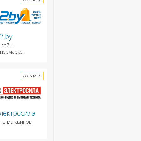
2.by
нлайн-
ипермаркет
до 8 мес.
лектросила
еть магазинов