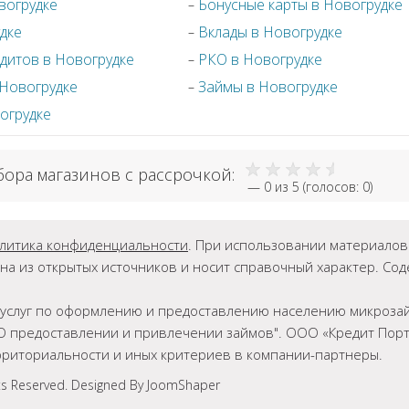
вогрудке
Бонусные карты в Новогрудке
дке
Вклады в Новогрудке
дитов в Новогрудке
РКО в Новогрудке
 Новогрудке
Займы в Новогрудке
огрудке
бора магазинов с рассрочкой:
—
0
из 5 (голосов:
0
)
литика конфиденциальности
. При использовании материалов г
на из открытых источников и носит справочный характер. Со
ет услуг по оформлению и предоставлению населению микрозай
О предоставлении и привлечении займов". ООО «Кредит Порта
ерриториальности и иных критериев в компании-партнеры.
ts Reserved. Designed By JoomShaper