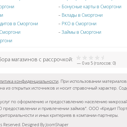
оргони
Бонусные карты в Сморгони
ни
Вклады в Сморгони
дитов в Сморгони
РКО в Сморгони
 Сморгони
Займы в Сморгони
оргони
бора магазинов с рассрочкой:
—
0
из 5 (голосов:
0
)
литика конфиденциальности
. При использовании материалов г
на из открытых источников и носит справочный характер. Со
ет услуг по оформлению и предоставлению населению микрозай
О предоставлении и привлечении займов". ООО «Кредит Порта
ерриториальности и иных критериев в компании-партнеры.
ts Reserved. Designed By JoomShaper