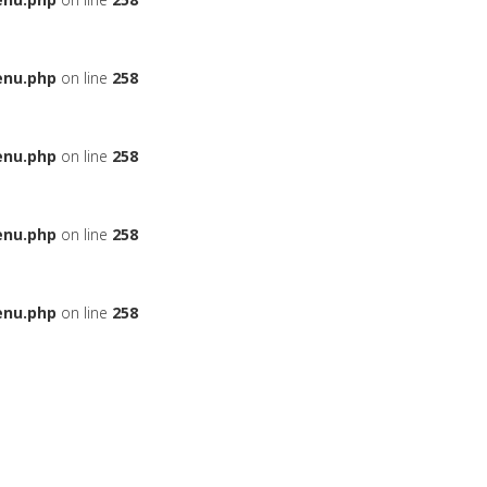
enu.php
on line
258
enu.php
on line
258
enu.php
on line
258
enu.php
on line
258
ЬЕ
НА АВТОМОБИЛЬ
ДАДУТ ЛИ ВАМ КРЕДИТ
БОНУСНЫЕ