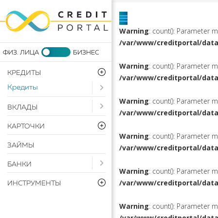
Warning
: count(): Parameter 
/var/www/creditportal/dat
Warning
: count(): Parameter 
КРЕДИТЫ
/var/www/creditportal/dat
Кредиты
Open submenu ( Кредиты)
Warning
: count(): Parameter 
Open submenu ( Вклады)
ВКЛАДЫ
/var/www/creditportal/dat
КАРТОЧКИ
Warning
: count(): Parameter 
ЗАЙМЫ
/var/www/creditportal/dat
Open submenu ( Банки)
БАНКИ
Warning
: count(): Parameter 
/var/www/creditportal/dat
ИНСТРУМЕНТЫ
Warning
: count(): Parameter 
/var/www/creditportal/dat