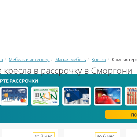
КИ
ЗАЙМЫ
РКО
ТОР КРЕДИТОВ
КОНВЕРТЕР В
 С КАРТЫ НА КАРТУ
ка
Мебель и интерьер
Мягкая мебель
Кресла
Компьютер
кресла в рассрочку в Сморгони
РТЕ РАССРОЧКИ
ПО
до 3 мес.
до 6 мес.