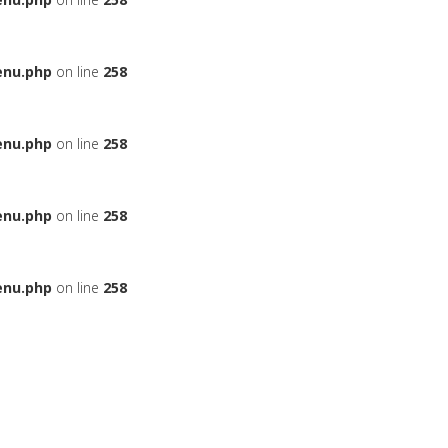
enu.php
on line
258
enu.php
on line
258
enu.php
on line
258
enu.php
on line
258
ЬЕ
НА АВТОМОБИЛЬ
ДАДУТ ЛИ ВАМ КРЕДИТ
БОНУСНЫЕ