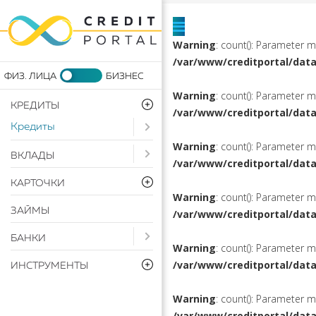
Warning
: count(): Parameter 
/var/www/creditportal/dat
Warning
: count(): Parameter 
КРЕДИТЫ
/var/www/creditportal/dat
Кредиты
Open submenu ( Кредиты)
Warning
: count(): Parameter 
Open submenu ( Вклады)
ВКЛАДЫ
/var/www/creditportal/dat
КАРТОЧКИ
Warning
: count(): Parameter 
ЗАЙМЫ
/var/www/creditportal/dat
Open submenu ( Банки)
БАНКИ
Warning
: count(): Parameter 
/var/www/creditportal/dat
ИНСТРУМЕНТЫ
Warning
: count(): Parameter 
/var/www/creditportal/dat