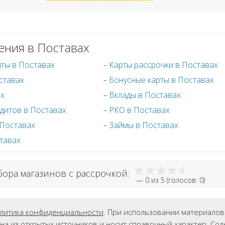
ения в Поставах
иты в Поставах
Карты рассрочки в Поставах
ставах
Бонусные карты в Поставах
ах
Вклады в Поставах
дитов в Поставах
РКО в Поставах
 Поставах
Займы в Поставах
тавах
бора магазинов с рассрочкой:
—
0
из 5 (голосов:
0
)
литика конфиденциальности
. При использовании материалов г
на из открытых источников и носит справочный характер. Со