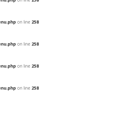
enu.php
on line
258
enu.php
on line
258
enu.php
on line
258
enu.php
on line
258
ЬЕ
НА АВТОМОБИЛЬ
ДАДУТ ЛИ ВАМ КРЕДИТ
БОНУСНЫЕ