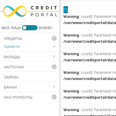
Warning
: count(): Parameter 
/var/www/creditportal/dat
Warning
: count(): Parameter 
КРЕДИТЫ
/var/www/creditportal/dat
Кредиты
Open submenu ( Кредиты)
Warning
: count(): Parameter 
Open submenu ( Вклады)
ВКЛАДЫ
/var/www/creditportal/dat
КАРТОЧКИ
Warning
: count(): Parameter 
ЗАЙМЫ
/var/www/creditportal/dat
Open submenu ( Банки)
БАНКИ
Warning
: count(): Parameter 
/var/www/creditportal/dat
ИНСТРУМЕНТЫ
Warning
: count(): Parameter 
/var/www/creditportal/dat