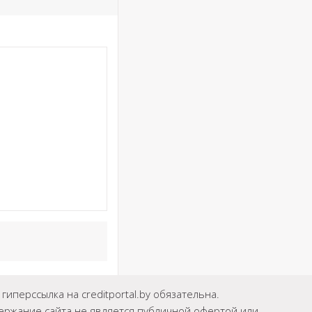
иперссылка на creditportal.by обязательна.
держание сайта не является публичной офертой или