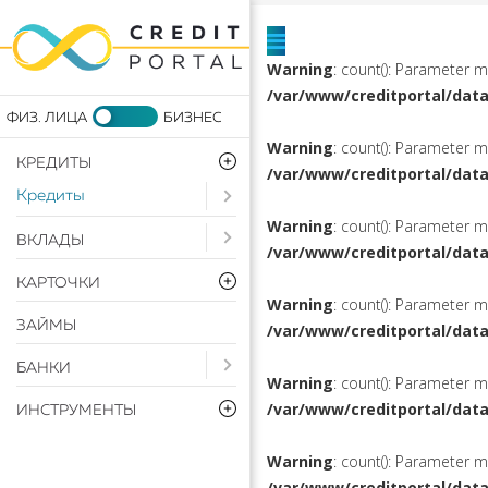
Warning
: count(): Parameter 
/var/www/creditportal/dat
Warning
: count(): Parameter 
КРЕДИТЫ
/var/www/creditportal/dat
Кредиты
Open submenu ( Кредиты)
Warning
: count(): Parameter 
Open submenu ( Вклады)
ВКЛАДЫ
/var/www/creditportal/dat
КАРТОЧКИ
Warning
: count(): Parameter 
ЗАЙМЫ
/var/www/creditportal/dat
Open submenu ( Банки)
БАНКИ
Warning
: count(): Parameter 
/var/www/creditportal/dat
ИНСТРУМЕНТЫ
Warning
: count(): Parameter 
/var/www/creditportal/dat