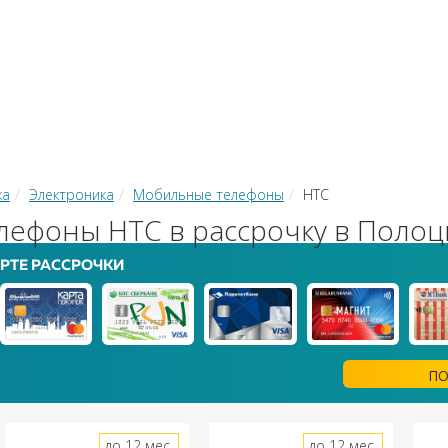
КИ
ЗАЙМЫ
РКО
ТОР КРЕДИТОВ
КОНВЕРТЕР В
 С КАРТЫ НА КАРТУ
ка
Электроника
Мобильные телефоны
HTC
ефоны HTC в рассрочку в Полоц
РТЕ РАССРОЧКИ
ПО
до 12 мес.
до 12 мес.