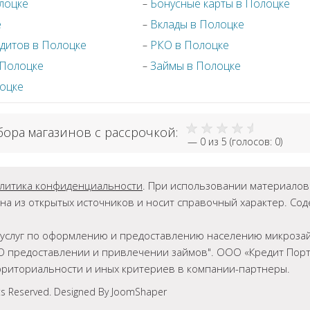
лоцке
Бонусные карты в Полоцке
е
Вклады в Полоцке
дитов в Полоцке
РКО в Полоцке
 Полоцке
Займы в Полоцке
лоцке
бора магазинов с рассрочкой:
—
0
из 5 (голосов:
0
)
литика конфиденциальности
. При использовании материалов г
на из открытых источников и носит справочный характер. Со
ет услуг по оформлению и предоставлению населению микрозай
О предоставлении и привлечении займов". ООО «Кредит Порта
ерриториальности и иных критериев в компании-партнеры.
ts Reserved. Designed By JoomShaper