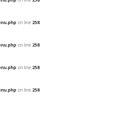
enu.php
on line
258
enu.php
on line
258
enu.php
on line
258
enu.php
on line
258
ЬЕ
НА АВТОМОБИЛЬ
ДАДУТ ЛИ ВАМ КРЕДИТ
БОНУСНЫЕ