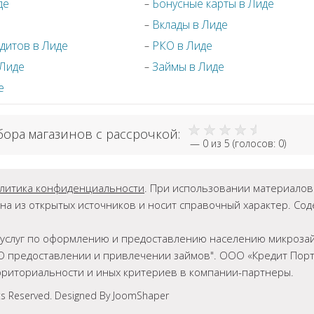
де
Бонусные карты в Лиде
Вклады в Лиде
дитов в Лиде
РКО в Лиде
 Лиде
Займы в Лиде
е
бора магазинов с рассрочкой:
—
0
из 5 (голосов:
0
)
литика конфиденциальности
. При использовании материалов г
на из открытых источников и носит справочный характер. Со
ет услуг по оформлению и предоставлению населению микрозай
О предоставлении и привлечении займов". ООО «Кредит Порта
ерриториальности и иных критериев в компании-партнеры.
ts Reserved. Designed By JoomShaper