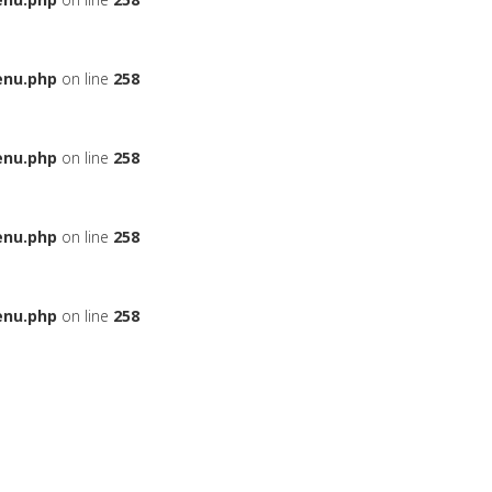
enu.php
on line
258
enu.php
on line
258
enu.php
on line
258
enu.php
on line
258
ЬЕ
НА АВТОМОБИЛЬ
ДАДУТ ЛИ ВАМ КРЕДИТ
БОНУСНЫЕ