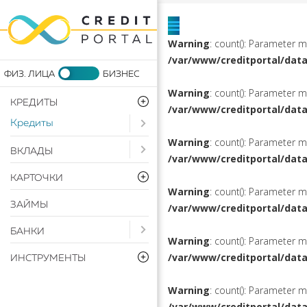
Warning
: count(): Parameter 
/var/www/creditportal/dat
Warning
: count(): Parameter 
КРЕДИТЫ
/var/www/creditportal/dat
Кредиты
Open submenu ( Кредиты)
Warning
: count(): Parameter 
Open submenu ( Вклады)
ВКЛАДЫ
/var/www/creditportal/dat
КАРТОЧКИ
Warning
: count(): Parameter 
ЗАЙМЫ
/var/www/creditportal/dat
Open submenu ( Банки)
БАНКИ
Warning
: count(): Parameter 
/var/www/creditportal/dat
ИНСТРУМЕНТЫ
Warning
: count(): Parameter 
/var/www/creditportal/dat