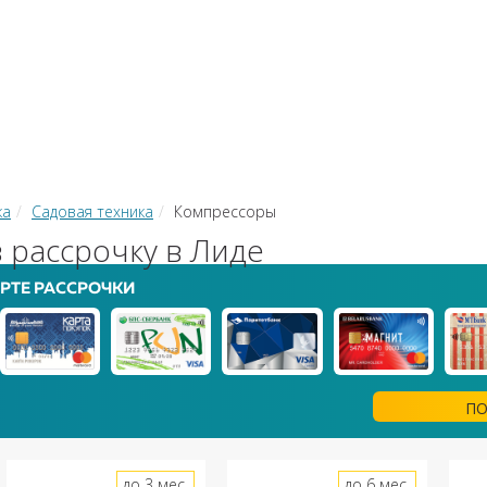
КИ
ЗАЙМЫ
РКО
ТОР КРЕДИТОВ
КОНВЕРТЕР В
 С КАРТЫ НА КАРТУ
ка
Садовая техника
Компрессоры
 рассрочку в Лиде
РТЕ РАССРОЧКИ
ПО
до 3 мес.
до 6 мес.