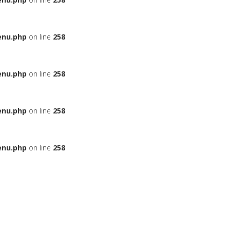
enu.php
on line
258
enu.php
on line
258
enu.php
on line
258
enu.php
on line
258
ЬЕ
НА АВТОМОБИЛЬ
ДАДУТ ЛИ ВАМ КРЕДИТ
БОНУСНЫЕ