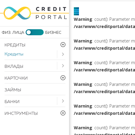
Warning
: count(): Parameter 
/var/www/creditportal/dat
Warning
: count(): Parameter 
КРЕДИТЫ
/var/www/creditportal/dat
Кредиты
Open submenu ( Кредиты)
Warning
: count(): Parameter 
Open submenu ( Вклады)
ВКЛАДЫ
/var/www/creditportal/dat
КАРТОЧКИ
Warning
: count(): Parameter 
ЗАЙМЫ
/var/www/creditportal/dat
Open submenu ( Банки)
БАНКИ
Warning
: count(): Parameter 
/var/www/creditportal/dat
ИНСТРУМЕНТЫ
Warning
: count(): Parameter 
/var/www/creditportal/dat