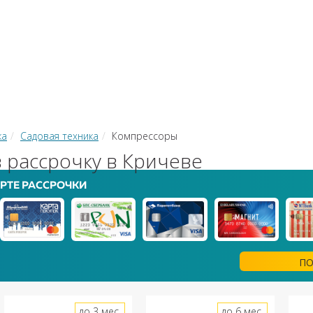
КИ
ЗАЙМЫ
РКО
ТОР КРЕДИТОВ
КОНВЕРТЕР В
 С КАРТЫ НА КАРТУ
ка
Садовая техника
Компрессоры
 рассрочку в Кричеве
РТЕ РАССРОЧКИ
ПО
до 3 мес.
до 6 мес.