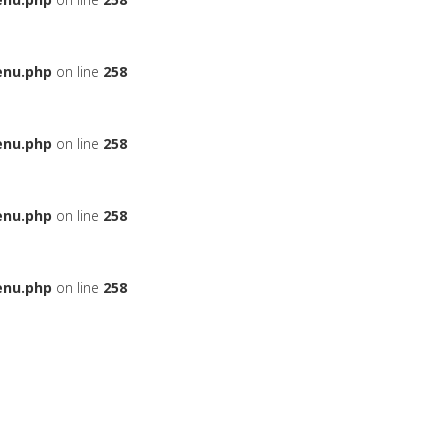
enu.php
on line
258
enu.php
on line
258
enu.php
on line
258
enu.php
on line
258
ЬЕ
НА АВТОМОБИЛЬ
ДАДУТ ЛИ ВАМ КРЕДИТ
БОНУСНЫЕ