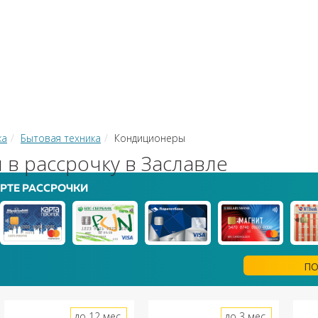
КИ
ЗАЙМЫ
РКО
ТОР КРЕДИТОВ
КОНВЕРТЕР В
 С КАРТЫ НА КАРТУ
ка
Бытовая техника
Кондиционеры
в рассрочку в Заславле
РТЕ РАССРОЧКИ
ПО
до 12 мес.
до 3 мес.