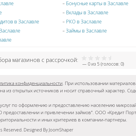
славле
Бонусные карты в Заславле
е
Вклады в Заславле
дитов в Заславле
РКО в Заславле
 Заславле
Займы в Заславле
лавле
бора магазинов с рассрочкой:
—
0
из 5 (голосов:
0
)
литика конфиденциальности
. При использовании материалов г
на из открытых источников и носит справочный характер. Со
ет услуг по оформлению и предоставлению населению микрозай
О предоставлении и привлечении займов". ООО «Кредит Порта
ерриториальности и иных критериев в компании-партнеры.
ts Reserved. Designed By JoomShaper