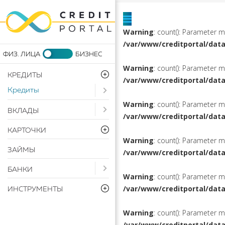
Warning
: count(): Parameter 
/var/www/creditportal/dat
Warning
: count(): Parameter 
КРЕДИТЫ
/var/www/creditportal/dat
Кредиты
Open submenu ( Кредиты)
Warning
: count(): Parameter 
Open submenu ( Вклады)
ВКЛАДЫ
/var/www/creditportal/dat
КАРТОЧКИ
Warning
: count(): Parameter 
ЗАЙМЫ
/var/www/creditportal/dat
Open submenu ( Банки)
БАНКИ
Warning
: count(): Parameter 
/var/www/creditportal/dat
ИНСТРУМЕНТЫ
Warning
: count(): Parameter 
/var/www/creditportal/dat