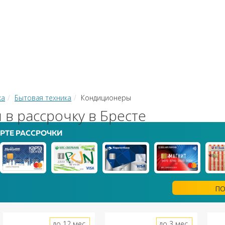
КИ
ЗАЙМЫ
РКО
ТОР КРЕДИТОВ
КОНВЕРТЕР В
 С КАРТЫ НА КАРТУ
ка
Бытовая техника
Кондиционеры
в рассрочку в Бресте
РТЕ РАССРОЧКИ
ПО
до 12 мес.
до 3 мес.