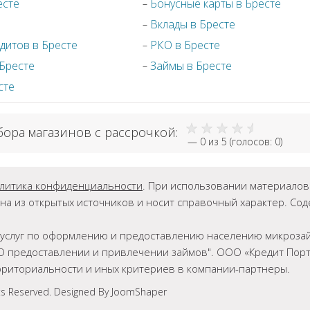
есте
Бонусные карты в Бресте
Вклады в Бресте
дитов в Бресте
РКО в Бресте
 Бресте
Займы в Бресте
сте
бора магазинов с рассрочкой:
—
0
из 5 (голосов:
0
)
литика конфиденциальности
. При использовании материалов г
на из открытых источников и носит справочный характер. Со
ет услуг по оформлению и предоставлению населению микрозай
О предоставлении и привлечении займов". ООО «Кредит Порта
ерриториальности и иных критериев в компании-партнеры.
ts Reserved. Designed By JoomShaper