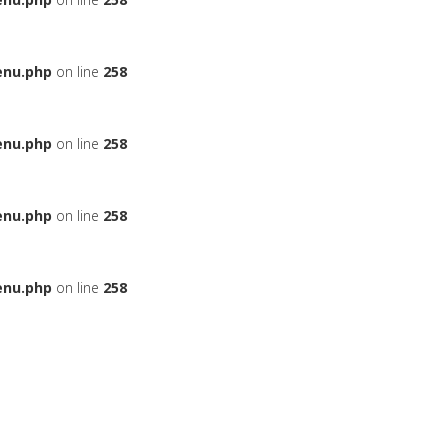
enu.php
on line
258
enu.php
on line
258
enu.php
on line
258
enu.php
on line
258
ЬЕ
НА АВТОМОБИЛЬ
ДАДУТ ЛИ ВАМ КРЕДИТ
БОНУСНЫЕ