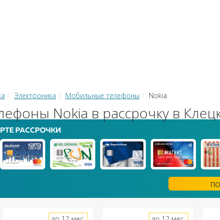
КИ
ЗАЙМЫ
РКО
ТОР КРЕДИТОВ
КОНВЕРТЕР В
 С КАРТЫ НА КАРТУ
ка
Электроника
Мобильные телефоны
Nokia
ефоны Nokia в рассрочку в Клец
РТЕ РАССРОЧКИ
ПО
до 12 мес.
до 12 мес.