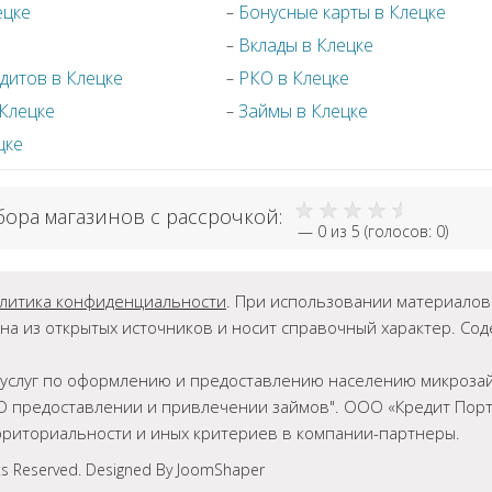
ецке
Бонусные карты в Клецке
Вклады в Клецке
дитов в Клецке
РКО в Клецке
 Клецке
Займы в Клецке
цке
бора магазинов с рассрочкой:
—
0
из 5 (голосов:
0
)
литика конфиденциальности
. При использовании материалов г
на из открытых источников и носит справочный характер. Со
ет услуг по оформлению и предоставлению населению микрозай
О предоставлении и привлечении займов". ООО «Кредит Порта
ерриториальности и иных критериев в компании-партнеры.
ts Reserved. Designed By JoomShaper