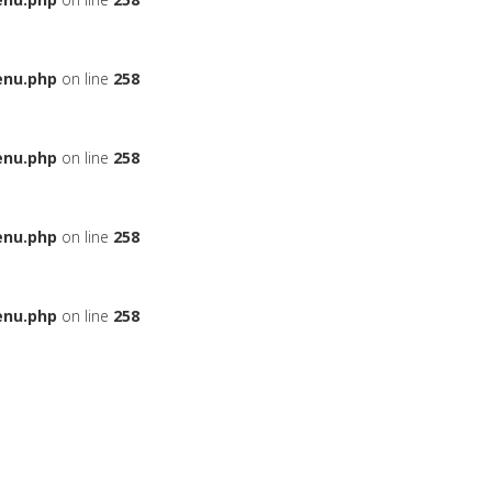
enu.php
on line
258
enu.php
on line
258
enu.php
on line
258
enu.php
on line
258
ЬЕ
НА АВТОМОБИЛЬ
ДАДУТ ЛИ ВАМ КРЕДИТ
БОНУСНЫЕ