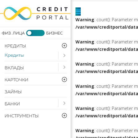
Warning
: count(): Parameter 
/var/www/creditportal/dat
Warning
: count(): Parameter 
КРЕДИТЫ
/var/www/creditportal/dat
Кредиты
Open submenu ( Кредиты)
Warning
: count(): Parameter 
Open submenu ( Вклады)
ВКЛАДЫ
/var/www/creditportal/dat
КАРТОЧКИ
Warning
: count(): Parameter 
ЗАЙМЫ
/var/www/creditportal/dat
Open submenu ( Банки)
БАНКИ
Warning
: count(): Parameter 
/var/www/creditportal/dat
ИНСТРУМЕНТЫ
Warning
: count(): Parameter 
/var/www/creditportal/dat