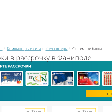
КИ
ЗАЙМЫ
РКО
ТОР КРЕДИТОВ
КОНВЕРТЕР В
 С КАРТЫ НА КАРТУ
ка
Компьютеры и сети
Компьютеры
Системные блоки
ки в рассрочку в Фаниполе
РТЕ РАССРОЧКИ
ПО
до 12 мес.
до 12 мес.