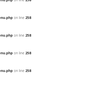
enu.php
on line
258
enu.php
on line
258
enu.php
on line
258
enu.php
on line
258
ЬЕ
НА АВТОМОБИЛЬ
ДАДУТ ЛИ ВАМ КРЕДИТ
БОНУСНЫЕ