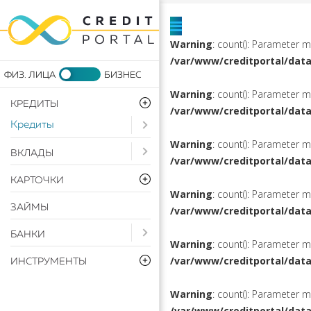
Warning
: count(): Parameter 
/var/www/creditportal/dat
Warning
: count(): Parameter 
КРЕДИТЫ
/var/www/creditportal/dat
Кредиты
Open submenu ( Кредиты)
Warning
: count(): Parameter 
Open submenu ( Вклады)
ВКЛАДЫ
/var/www/creditportal/dat
КАРТОЧКИ
Warning
: count(): Parameter 
ЗАЙМЫ
/var/www/creditportal/dat
Open submenu ( Банки)
БАНКИ
Warning
: count(): Parameter 
/var/www/creditportal/dat
ИНСТРУМЕНТЫ
Warning
: count(): Parameter 
/var/www/creditportal/dat