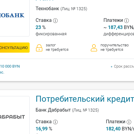
Технобанк
(Лиц. № 1325)
Ставка
Платежи
23
%
~
187,43
BYN/
фиксированная
дифференциро
залог
поручительство
КОНСУЛЬТАЦИЮ
не требуется
не требуется
 10 000 BYN
Срок расс
ес.
Потребительский креди
Банк Дабрабыт
(Лиц. № 1325)
Ставка
Платежи
16,99
%
182,40
BYN/