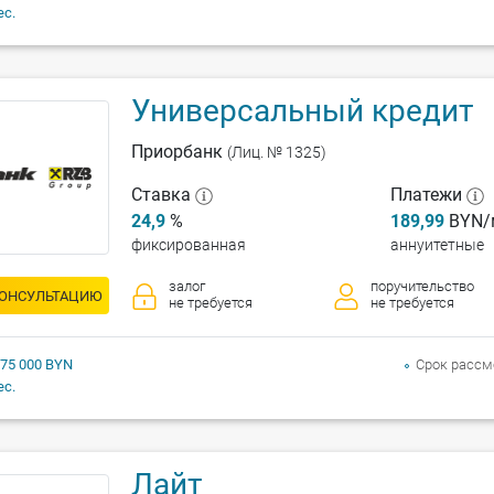
ес.
Универсальный кредит
Приорбанк
(Лиц. № 1325)
Ставка
Платежи
24,9
%
189,99
BYN/
фиксированная
аннуитетные
залог
поручительство
КОНСУЛЬТАЦИЮ
не требуется
не требуется
 75 000 BYN
Срок рассм
ес.
Лайт