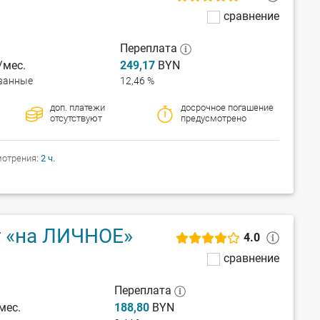
сравнение
Переплата
мес.
249,17
BYN
ванные
12,46 %
доп. платежи
досрочное погашение
отсутствуют
предусмотрено
мотрения
2 ч.
т «на ЛИЧНОЕ»
4.0
сравнение
Переплата
мес.
188,80
BYN