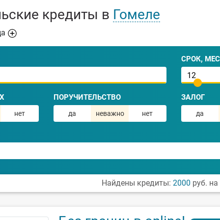
льские кредиты в
Гомеле
ца
СРОК, МЕС
Х
ПОРУЧИТЕЛЬСТВО
ЗАЛОГ
нет
да
неважно
нет
да
Найдены кредиты:
2000
руб. на