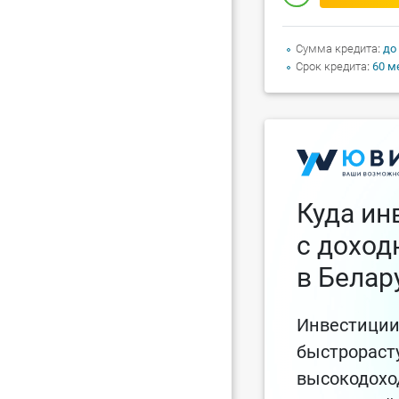
Сумма кредита
до
Срок кредита
60 м
Куда ин
с дохо
в Белар
Инвестиции
быстрораст
высокодохо