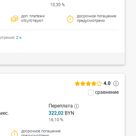
10,30 %
доп. платежи
досрочное погашение
отсутствуют
предусмотрено
отрения
2 ч.
4.0
сравнение
Переплата
мес.
322,02
BYN
16,10 %
досрочное погашение
предусмотрено