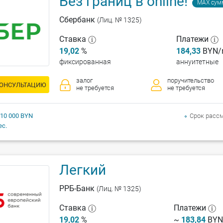
Без границ в online!
MAX сум
Сбербанк
(Лиц. № 1325)
Ставка
Платежи
19,02
%
184,33
BYN/
фиксированная
аннуитетные
залог
поручительство
КОНСУЛЬТАЦИЮ
не требуется
не требуется
 10 000 BYN
Срок расс
ес.
Легкий
РРБ-Банк
(Лиц. № 1325)
Ставка
Платежи
19,02
%
~
183,84
BYN