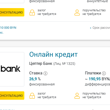
фиксированная
аннуитетные
залог
поручительство
КОНСУЛЬТАЦИЮ
не требуется
не требуется
 10 000 BYN
Срок рассм
ес.
Онлайн кредит
Цептер Банк
(Лиц. № 1325)
Ставка
Платежи
26,9
%
~
190,95
BYN/
фиксированная
дифференциро
залог
поручительство
КОНСУЛЬТАЦИЮ
не требуется
не требуется