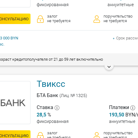
фиксированная
аннуитетные
залог
поручительство
КОНСУЛЬТАЦИЮ
не требуется
не требуется
 3 000 BYN
Срок рассм
ес.
зраст кредитополучателя от 21 до 59 лет включительно
Твиксс
БТА Банк
(Лиц. № 1325)
Ставка
Платежи
28,5
%
193,50
BYN/
фиксированная
аннуитетные
залог
поручительство
КОНСУЛЬТАЦИЮ
не требуется
не требуется