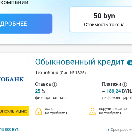
 компании
50 byn
ДРОБНЕЕ
Стоимость токена
Обыкновенный кредит
Б
Технобанк
(Лиц. № 1325)
Ставка
Платежи
25
%
~
189,24
BYN/
фиксированная
дифференциро
залог
поручительство
КОНСУЛЬТАЦИЮ
не требуется
не требуется
 15 000 BYN
Срок рассм