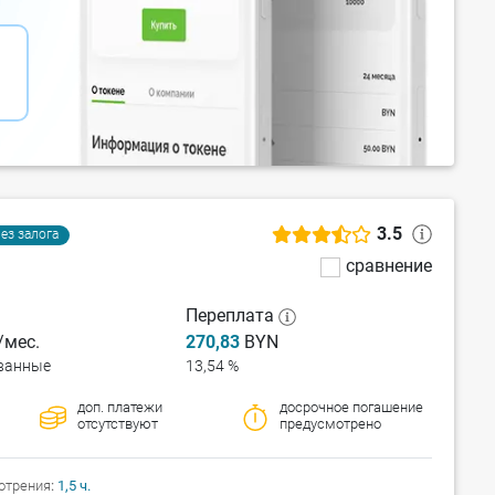
3.5
ез залога
сравнение
Переплата
мес.
270,83
BYN
ванные
13,54 %
доп. платежи
досрочное погашение
отсутствуют
предусмотрено
отрения
1,5 ч.