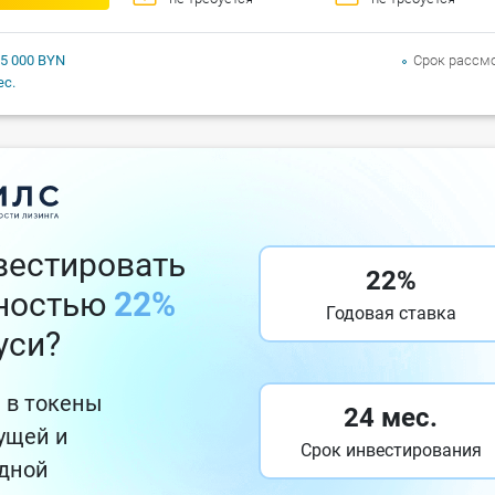
 5 000 BYN
Срок рассм
ес.
вестировать
22%
дностью
22%
Годовая ставка
уси?
 в токены
24 мес.
ущей и
Срок инвестирования
дной