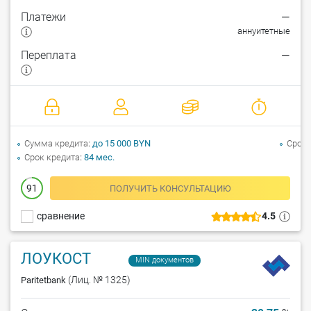
Платежи
—
аннуитетные
Переплата
—
Сумма кредита
до 15 000 BYN
Срок 
Срок кредита
84 мес.
91
ПОЛУЧИТЬ КОНСУЛЬТАЦИЮ
сравнение
4.5
ЛОУКОСТ
MIN документов
(Лиц. № 1325)
Paritetbank