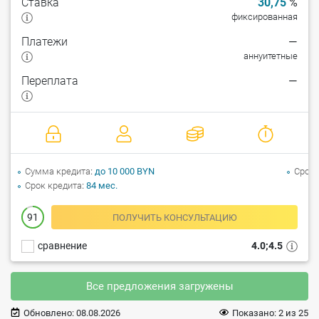
Ставка
30,75
%
фиксированная
Платежи
—
аннуитетные
Переплата
—
Сумма кредита
до 10 000 BYN
Срок 
Срок кредита
84 мес.
91
ПОЛУЧИТЬ КОНСУЛЬТАЦИЮ
сравнение
4.0;4.5
Все предложения загружены
Обновлено:
08.08.2026
Показано:
2
из
25