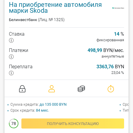
На приобретение автомобиля
марки Skoda
(Лиц. № 1325)
Белинвестбанк
Ставка
14
%
фиксированная
Платежи
498,99
BYN/мес.
аннуитетные
Переплата
3363,76
BYN
23,04 %
Сумма кредита
до 135 000 BYN
Срок 
Срок кредита
84 мес.
Тип а
78
ПОЛУЧИТЬ КОНСУЛЬТАЦИЮ