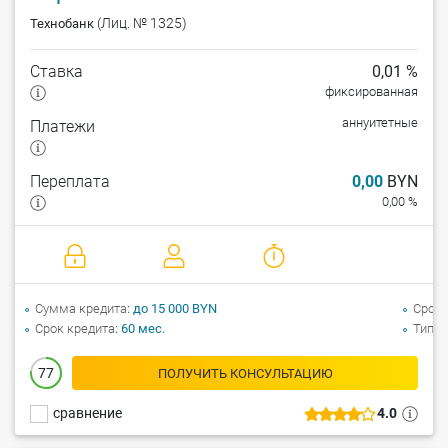
(Лиц. № 1325)
Технобанк
Ставка
0,01 %
фиксированная
аннуитетные
Платежи
Переплата
0,00
BYN
0,00 %
Сумма кредита
до 15 000 BYN
Срок 
Срок кредита
60 мес.
Тип а
77
ПОЛУЧИТЬ КОНСУЛЬТАЦИЮ
сравнение
4.0