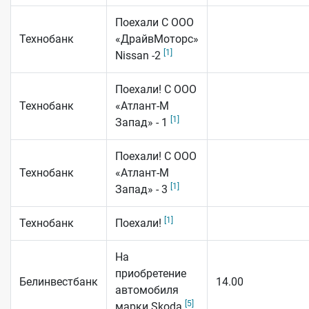
Поехали С ООО
Технобанк
«ДрайвМоторс»
[1]
Nissan -2
Поехали! С ООО
Технобанк
«Атлант-М
[1]
Запад» - 1
Поехали! С ООО
Технобанк
«Атлант-М
[1]
Запад» - 3
[1]
Технобанк
Поехали!
На
приобретение
Белинвестбанк
14.00
автомобиля
[5]
марки Skoda