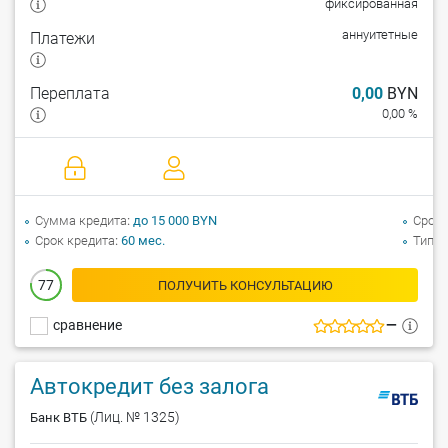
фиксированная
аннуитетные
Платежи
Переплата
0,00
BYN
0,00 %
Сумма кредита
до 15 000 BYN
Срок 
Срок кредита
60 мес.
Тип а
77
ПОЛУЧИТЬ КОНСУЛЬТАЦИЮ
сравнение
—
Автокредит без залога
(Лиц. № 1325)
Банк ВТБ