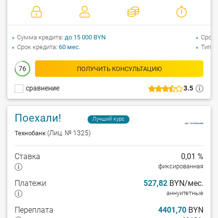
Сумма кредита
до 15 000 BYN
Срок 
Срок кредита
60 мес.
Тип а
76
ПОЛУЧИТЬ КОНСУЛЬТАЦИЮ
сравнение
3.5
Поехали!
Лучший курс
(Лиц. № 1325)
Технобанк
Ставка
0,01 %
фиксированная
Платежи
527,82
BYN/мес.
аннуитетные
Переплата
4401,70
BYN