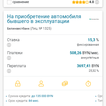
сравнение
4.0
На приобретение автомобиля
бывшего в эксплуатации
(Лиц. № 1325)
Белинвестбанк
Ставка
15,3
%
фиксированная
Платежи
508,26
BYN/мес.
аннуитетные
Переплата
3697,41
BYN
25,32 %
Сумма кредита
до 135 000 BYN
Срок 
Срок кредита
84 мес.
Тип а