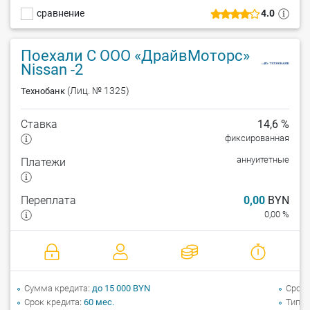
сравнение
4.0
Поехали С ООО «ДрайвМоторс»
Nissan -2
(Лиц. № 1325)
Технобанк
Ставка
14,6 %
фиксированная
аннуитетные
Платежи
Переплата
0,00
BYN
0,00 %
Сумма кредита
до 15 000 BYN
Срок 
Срок кредита
60 мес.
Тип а