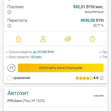
Платежи
542,51
BYN/мес.
аннуитетные
Переплата
4930,50
BYN
33,77 %
Сумма кредита
до 20 000 BYN
Срок 
Срок кредита
120 мес.
Тип а
77
ПОЛУЧИТЬ КОНСУЛЬТАЦИЮ
сравнение
4.0
Автохит
(Лиц. № 1325)
РРБ-Банк