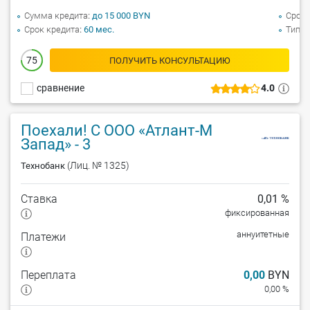
Сумма кредита
до 15 000 BYN
Срок 
Срок кредита
60 мес.
Тип а
75
ПОЛУЧИТЬ КОНСУЛЬТАЦИЮ
сравнение
4.0
Поехали! С ООО «Атлант-М
Запад» - 3
(Лиц. № 1325)
Технобанк
Ставка
0,01 %
фиксированная
аннуитетные
Платежи
Переплата
0,00
BYN
0,00 %