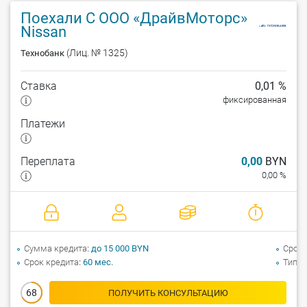
Поехали С ООО «ДрайвМоторс»
Nissan
(Лиц. № 1325)
Технобанк
Ставка
0,01 %
фиксированная
Платежи
Переплата
0,00
BYN
0,00 %
Сумма кредита
до 15 000 BYN
Срок 
Срок кредита
60 мес.
Тип а
68
ПОЛУЧИТЬ КОНСУЛЬТАЦИЮ