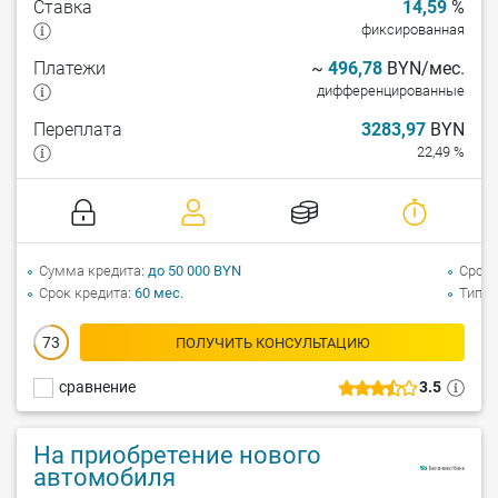
Ставка
14,59
%
фиксированная
Платежи
~
496,78
BYN/мес.
дифференцированные
Переплата
3283,97
BYN
22,49 %
Сумма кредита
до 50 000 BYN
Срок 
Срок кредита
60 мес.
Тип а
73
ПОЛУЧИТЬ КОНСУЛЬТАЦИЮ
сравнение
3.5
На приобретение нового
автомобиля