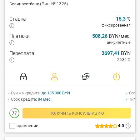
(Лиц. № 1325)
Белинвестбанк
Ставка
15,3
%
фиксированная
Платежи
508,26
BYN/мес.
аннуитетные
Переплата
3697,41
BYN
25,32 %
Сумма кредита
до 135 000 BYN
Срок 
Срок кредита
84 мес.
Тип а
77
ПОЛУЧИТЬ КОНСУЛЬТАЦИЮ
сравнение
4.0