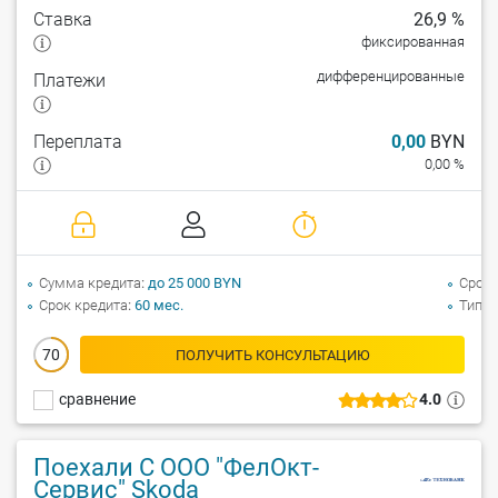
Ставка
26,9 %
фиксированная
дифференцированные
Платежи
Переплата
0,00
BYN
0,00 %
Сумма кредита
до 25 000 BYN
Срок 
Срок кредита
60 мес.
Тип а
70
ПОЛУЧИТЬ КОНСУЛЬТАЦИЮ
сравнение
4.0
Поехали С ООО "ФелОкт-
Сервис" Skoda