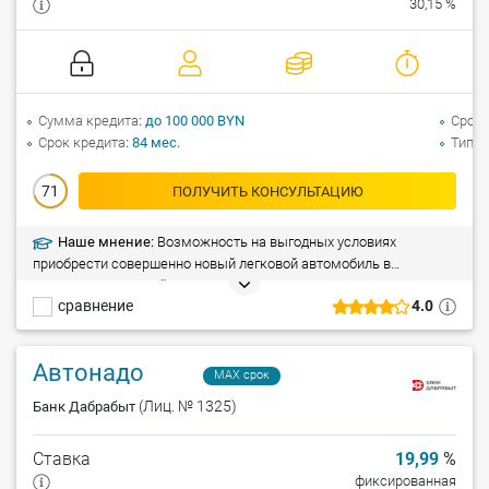
30,15 %
Сумма кредита
до 100 000 BYN
Срок 
Срок кредита
84 мес.
Тип а
71
ПОЛУЧИТЬ КОНСУЛЬТАЦИЮ
Наше мнение:
Возможность на выгодных условиях
приобрести совершенно новый легковой автомобиль в
автосалонах на всей территории Беларуси. Варианты
сравнение
4.0
кредитования без предоставления справки о доходах. Срок
кредитования – 7 лет. Возможность досрочного погашения без
взимания комиссии.
Автонадо
MAX срок
(Лиц. № 1325)
Банк Дабрабыт
Ставка
19,99
%
фиксированная