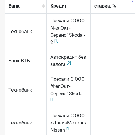
Банк
Кредит
ставка, %
Поехали С ООО
"ФелОкт-
Технобанк
Сервис" Skoda -
[1]
2
Автокредит без
Банк ВТБ
[2]
залога
Поехали С ООО
"ФелОкт-
Технобанк
Сервис" Skoda
[1]
Поехали С ООО
Технобанк
«ДрайвМоторс»
[1]
Nissan