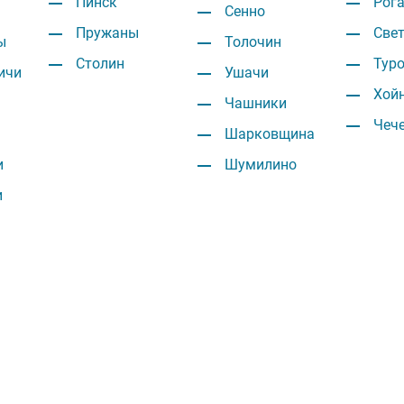
Пинск
Рог
Сенно
Пружаны
Све
ы
Толочин
Столин
Тур
ичи
Ушачи
Хой
Чашники
Чеч
Шарковщина
и
Шумилино
и