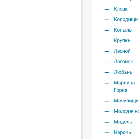
Клецк
Колодищи
Копыль
Крупки
Лесной
Логойск
Любань
Марьина
Горка
Мачулищи
Молодечн
Мядель
Нарочь