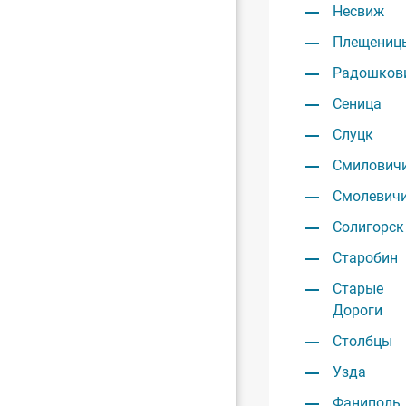
Несвиж
Плещениц
Радошков
Сеница
Слуцк
Смилович
Смолевич
Солигорск
Старобин
Старые
Дороги
Столбцы
Узда
Фаниполь