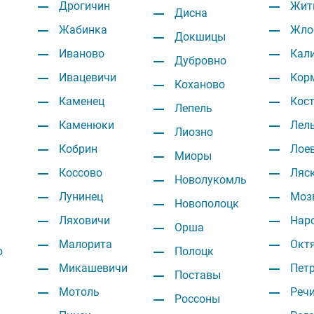
Дрогичин
Жит
Дисна
Жабинка
Жло
Докшицы
Иваново
Кал
Дубровно
Ивацевичи
Кор
Коханово
Каменец
Кос
Лепель
Каменюки
Лел
Лиозно
Кобрин
Лое
Миоры
Коссово
Ляс
Новолукомль
Лунинец
Моз
Новополоцк
Ляховичи
Нар
Орша
Малорита
Окт
о
Полоцк
Микашевичи
Пет
Поставы
Мотоль
Реч
Россоны