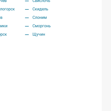
ачев
Свислочь
тлогорск
Скидель
ов
Слоним
ники
Сморгонь
ерск
Щучин