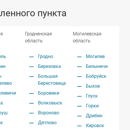
ленного пункта
ая
Гродненская
Могилевская
область
область
ель
Гродно
Могилев
гин
Березовка
Белыничи
-
Большая
Бобруйск
елево
Берестовица
Быхов
илевичи
Боровики
Глуск
ка
Волковыск
Горки
руш
Вороново
Дрибин
ск
Дятлово
Кировск