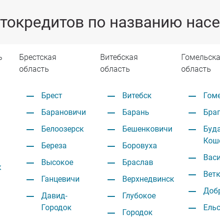
токредитов по названию насе
ь
Брестская
Витебская
Гомельск
область
область
область
Брест
Витебск
Гом
Барановичи
Барань
Бра
Белоозерск
Бешенковичи
Буда
Кош
Береза
Боровуха
Вас
Высокое
Браслав
к
Вет
Ганцевичи
Верхнедвинск
Доб
Давид-
Глубокое
Городок
Ель
Городок