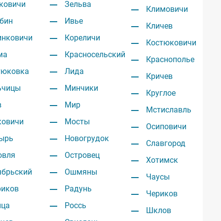
ковичи
Зельва
Климовичи
бин
Ивье
Кличев
инковичи
Кореличи
Костюковичи
ма
Красносельский
Краснополье
тюковка
Лида
Кричев
ьчицы
Минчики
Круглое
в
Мир
Мстиславль
ковичи
Мосты
Осиповичи
ырь
Новогрудок
Славгород
овля
Островец
Хотимск
ябрьский
Ошмяны
Чаусы
риков
Радунь
Чериков
ица
Россь
Шклов