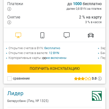
Платежи
до
1000
бесплатно
далее 0,8 BYN за платеж
Снятие
2 % на карту
3 % в кассе
Открытие счетов в BYN
бесплатно
Зарпл
Открытие счетов в валюте
12 BYN
Банко
Корпоративные карты
не включены
Перев
ПОЛУЧИТЬ КОНСУЛЬТАЦИЮ
сравнение
3.0
Лидер
(Лиц. № 1325)
Беларусбанк