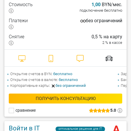
Стоимость
1,00
BYN/мес.
подключение бесплатно
Платежи
без ограничений
Снятие
0,5 % на карту
2 % в кассе
Открытие счетов в BYN
бесплатно
Зарпл
Открытие счетов в валюте
бесплатно
Банко
Корпоративные карты
без ограничений
Перев
ПОЛУЧИТЬ КОНСУЛЬТАЦИЮ
сравнение
5.0
Войти в IT
оптимальное решение для IT