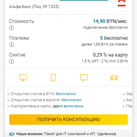
(Лиц. № 1325)
Альфа-Банк
Стоимость
14,90
BYN/мес.
подключение бесплатно
Платежи
5
бесплатно
далее 1,69 BYN за платеж
Снятие
0,29 % на карту
1,5 % (ИП - 2 %) min 3 BYN
Открытие счетов в BYN
бесплатно
Зарпл
Открытие счетов в валюте
бесплатно
Банко
Корпоративные карты
не включены
Перев
ПОЛУЧИТЬ КОНСУЛЬТАЦИЮ
Наше мнение:
Пакет для IT компаний и ИП. Удаленное