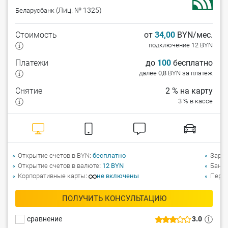
(Лиц. № 1325)
Беларусбанк
Стоимость
от
34,00
BYN/мес.
подключение 12 BYN
Платежи
до
100
бесплатно
далее 0,8 BYN за платеж
Снятие
2 % на карту
3 % в кассе
Открытие счетов в BYN
бесплатно
Зарпл
Открытие счетов в валюте
12 BYN
Банко
Корпоративные карты
не включены
Перев
ПОЛУЧИТЬ КОНСУЛЬТАЦИЮ
сравнение
3.0