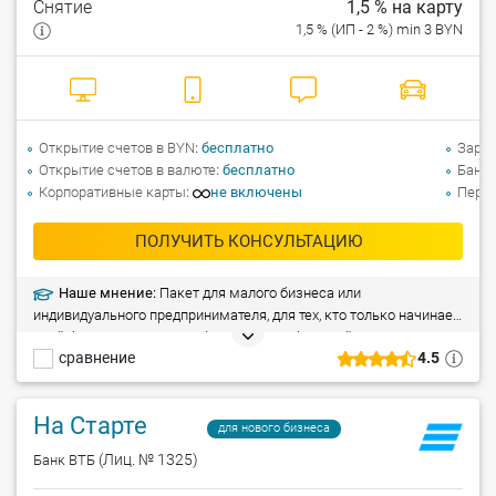
Снятие
1,5 % на карту
1,5 % (ИП - 2 %) min 3 BYN
Открытие счетов в BYN
бесплатно
Зарпл
Открытие счетов в валюте
бесплатно
Банко
Корпоративные карты
не включены
Перев
ПОЛУЧИТЬ КОНСУЛЬТАЦИЮ
Наше мнение:
Пакет для малого бизнеса или
индивидуального предпринимателя, для тех, кто только начинает
свой бизнес. Удаленное оформление – быстрый выезд
сравнение
4.5
менеджера банка к вам с необходимыми документами.
Бесплатное открытие и ведение счета, сдача выручки через
терминалы 24/7, бесплатная корпоративная карта Visa Business
На Старте
и другие приятные мелочи, которые помогают вести бизнес с
для нового бизнеса
удовольствием.
(Лиц. № 1325)
Банк ВТБ