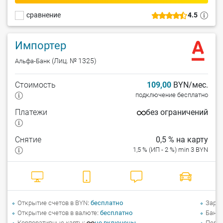
сравнение
4.5
Импортер
(Лиц. № 1325)
Альфа-Банк
Стоимость
109,00
BYN/мес.
подключение бесплатно
Платежи
без ограничений
Снятие
0,5 % на карту
1,5 % (ИП - 2 %) min 3 BYN
Открытие счетов в BYN
бесплатно
Зарпл
Открытие счетов в валюте
бесплатно
Банко
Корпоративные карты
не включены
Перев