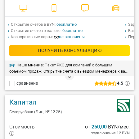
Открытие счетов в BYN
бесплатно
Зарпл
Открытие счетов в валюте
бесплатно
Банко
Корпоративные карты
не включены
Перев
ПОЛУЧИТЬ КОНСУЛЬТАЦИЮ
Наше мнение:
Пакет РКО для компаний с большим
объемом продаж. Открытие счета с выездом менеджера к вам
в офис. Приятные мелочи для бизнеса: B2B-сообщество «Клуб
сравнение
4.5
Клиентов», корпоративные карты Visa Business и Visa Platinum
Business, овердрафтное кредитование, самоинкассация 24/7 и
другие сервисы, которые помогают вести бизнес с
Капитал
удовольствием.
(Лиц. № 1325)
Беларусбанк
Стоимость
от
250,00
BYN/мес.
подключение 12 BYN