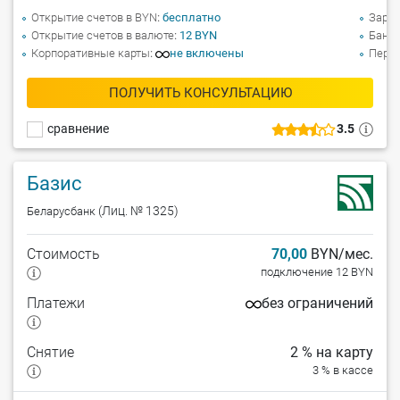
Открытие счетов в BYN
бесплатно
Зарпл
Открытие счетов в валюте
12 BYN
Банко
Корпоративные карты
не включены
Перев
ПОЛУЧИТЬ КОНСУЛЬТАЦИЮ
сравнение
3.5
Базис
(Лиц. № 1325)
Беларусбанк
Стоимость
70,00
BYN/мес.
подключение 12 BYN
Платежи
без ограничений
Снятие
2 % на карту
3 % в кассе