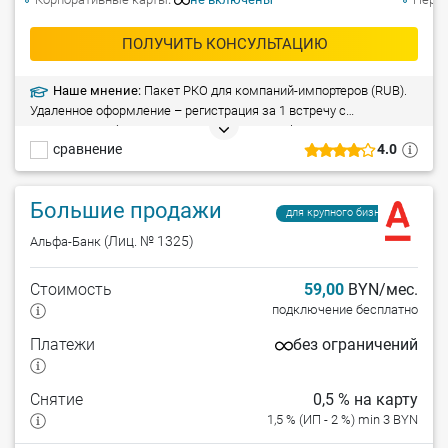
ПОЛУЧИТЬ КОНСУЛЬТАЦИЮ
Наше мнение:
Пакет РКО для компаний-импортеров (RUB).
Удаленное оформление – регистрация за 1 встречу с
менеджером банка. Бесплатные SMS/email-оповещения о
сравнение
4.0
списаниях и зачислениях по счету. Корпоративные карты Visa
Platinum Business. Приятные мелочи для бизнеса. Высокий
уровень безопасности – управляйте средствами из любой точки
Большие продажи
мира.
для крупного бизнеса
(Лиц. № 1325)
Альфа-Банк
Стоимость
59,00
BYN/мес.
подключение бесплатно
Платежи
без ограничений
Снятие
0,5 % на карту
1,5 % (ИП - 2 %) min 3 BYN