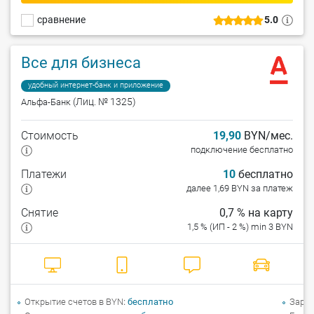
сравнение
5.0
Все для бизнеса
удобный интернет-банк и приложение
(Лиц. № 1325)
Альфа-Банк
Стоимость
19,90
BYN/мес.
подключение бесплатно
Платежи
10
бесплатно
далее 1,69 BYN за платеж
Снятие
0,7 % на карту
1,5 % (ИП - 2 %) min 3 BYN
Открытие счетов в BYN
бесплатно
Зарпл