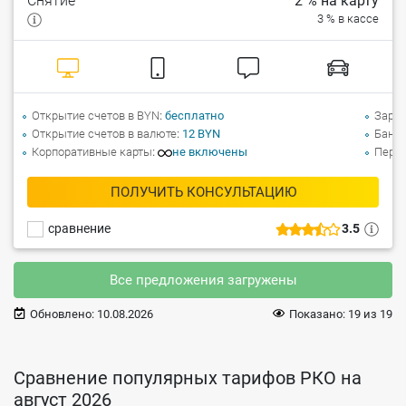
Снятие
2 % на карту
3 % в кассе
Открытие счетов в BYN
бесплатно
Зарпл
Открытие счетов в валюте
12 BYN
Банко
Корпоративные карты
не включены
Перев
ПОЛУЧИТЬ КОНСУЛЬТАЦИЮ
сравнение
3.5
Все предложения загружены
Обновлено:
10.08.2026
Показано:
19
из
19
Сравнение популярных тарифов РКО на
август 2026