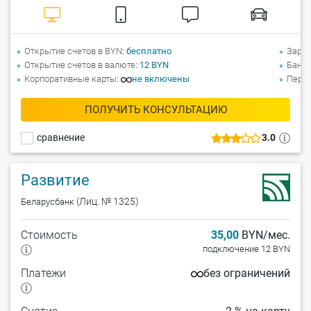
Открытие счетов в BYN
бесплатно
Зарпл
Открытие счетов в валюте
12 BYN
Банко
Корпоративные карты
не включены
Перев
ПОЛУЧИТЬ КОНСУЛЬТАЦИЮ
сравнение
3.0
Развитие
(Лиц. № 1325)
Беларусбанк
Стоимость
35,00
BYN/мес.
подключение 12 BYN
Платежи
без ограничений