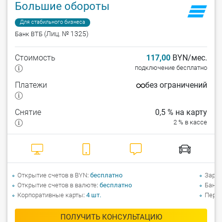
Большие обороты
Для стабильного бизнеса
(Лиц. № 1325)
Банк ВТБ
Стоимость
117,00
BYN/мес.
подключение бесплатно
Платежи
без ограничений
Снятие
0,5 % на карту
2 % в кассе
Открытие счетов в BYN
бесплатно
Зарпл
Открытие счетов в валюте
бесплатно
Банко
Корпоративные карты
4
шт.
Перев
ПОЛУЧИТЬ КОНСУЛЬТАЦИЮ