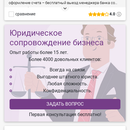
оформление счета – бесплатный выезд менеджера банка со
всеми необходимыми документами к вам в офис.
сравнение
4.0
Неограниченное количество корпоративных карт Visa Business.
Покупка валюты онлайн, B2B-сообщество «Клуб Клиентов»,
овердрафт и другие полезные мелочи для бизнеса.
Юридическое
сопровождение бизнеса
Опыт работы более 15 лет.
Более 4000 довольных клиентов:
Всегда на связи.
Выгоднее штатного юриста.
Любая сложность.
Конфиденциальность.
ЗАДАТЬ ВОПРОС
Первая консультация бесплатно!