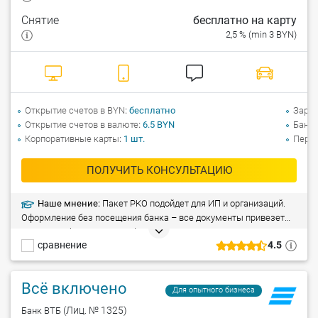
Снятие
бесплатно на карту
2,5 % (min 3 BYN)
Открытие счетов в BYN
бесплатно
Зарпл
Открытие счетов в валюте
6.5 BYN
Банко
Корпоративные карты
1
шт.
Перев
ПОЛУЧИТЬ КОНСУЛЬТАЦИЮ
Наше мнение:
Пакет РКО подойдет для ИП и организаций.
Оформление без посещения банка – все документы привезет
сотрудник банка к вам в офис. Счет готов к использованию уже
сравнение
4.5
через 5 минут после заключения договора. Отличное сочетание
количества платежей и стоимости услуг. Операции по счету в
режиме 24/7.
Всё включено
Для опытного бизнеса
(Лиц. № 1325)
Банк ВТБ