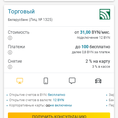
Торговый
(Лиц. № 1325)
Беларусбанк
Стоимость
от
31,00
BYN/мес.
подключение 12 BYN
Платежи
до
100
бесплатно
далее 0,8 BYN за платеж
Снятие
2 % на карту
3 % в кассе
Открытие счетов в BYN
бесплатно
Зарпл
Открытие счетов в валюте
12 BYN
Банко
Корпоративные карты
не включены
Перев
ПОЛУЧИТЬ КОНСУЛЬТАЦИЮ