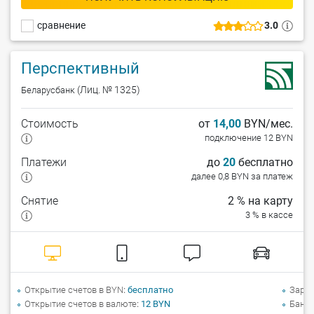
сравнение
3.0
Перспективный
(Лиц. № 1325)
Беларусбанк
Стоимость
от
14,00
BYN/мес.
подключение 12 BYN
Платежи
до
20
бесплатно
далее 0,8 BYN за платеж
Снятие
2 % на карту
3 % в кассе
Открытие счетов в BYN
бесплатно
Зарпл
Открытие счетов в валюте
12 BYN
Банко