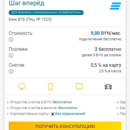
Шаг вперёд
Для бизнеса с минимальными потребностями
(Лиц. № 1325)
Банк ВТБ
Стоимость
9,00
BYN/мес.
подключение бесплатно
Платежи
2
бесплатно
далее 3 BYN за платеж
Снятие
0,5 % на карту
2,5 % в кассе
Открытие счетов в BYN
бесплатно
Зарпл
Открытие счетов в валюте
бесплатно
Банко
Корпоративные карты
без ограничений
Перев
ПОЛУЧИТЬ КОНСУЛЬТАЦИЮ