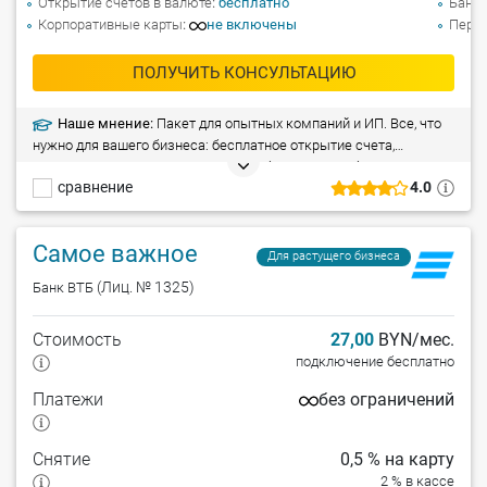
Открытие счетов в валюте
бесплатно
Банко
Корпоративные карты
не включены
Перев
ПОЛУЧИТЬ КОНСУЛЬТАЦИЮ
Наше мнение:
Пакет для опытных компаний и ИП. Все, что
нужно для вашего бизнеса: бесплатное открытие счета,
корпоративные карты Visa, B2B-сообщество «Клуб Клиентов»,
сравнение
4.0
сдача выручки в устройствах самоинкассации 24/7, быстрый
овердрафт, высокий уровень безопасности и многое другое.
Регистрация онлайн и всего 1 встреча с банком.
Самое важное
Для растущего бизнеса
(Лиц. № 1325)
Банк ВТБ
Стоимость
27,00
BYN/мес.
подключение бесплатно
Платежи
без ограничений
Снятие
0,5 % на карту
2 % в кассе