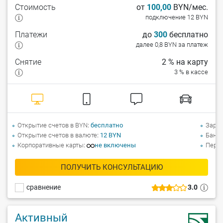
Стоимость
от
100,00
BYN/мес.
подключение 12 BYN
Платежи
до
300
бесплатно
далее 0,8 BYN за платеж
Снятие
2 % на карту
3 % в кассе
Открытие счетов в BYN
бесплатно
Зарпл
Открытие счетов в валюте
12 BYN
Банко
Корпоративные карты
не включены
Перев
ПОЛУЧИТЬ КОНСУЛЬТАЦИЮ
сравнение
3.0
Активный