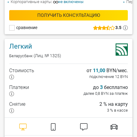
Корпоративные карты
не включены
Перев
ПОЛУЧИТЬ КОНСУЛЬТАЦИЮ
сравнение
3.5
Легкий
(Лиц. № 1325)
Беларусбанк
Стоимость
от
11,00
BYN/мес.
подключение 12 BYN
Платежи
до
3
бесплатно
далее 0,8 BYN за платеж
Снятие
2 % на карту
3 % в кассе