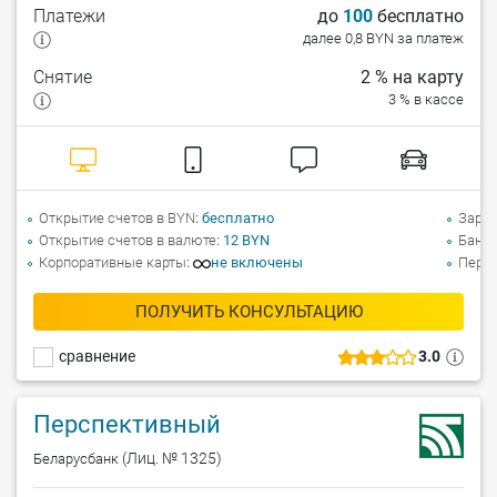
Платежи
до
100
бесплатно
далее 0,8 BYN за платеж
Снятие
2 % на карту
3 % в кассе
Открытие счетов в BYN
бесплатно
Зарпл
Открытие счетов в валюте
12 BYN
Банко
Корпоративные карты
не включены
Перев
ПОЛУЧИТЬ КОНСУЛЬТАЦИЮ
сравнение
3.0
Перспективный
(Лиц. № 1325)
Беларусбанк