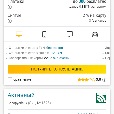
Платежи
до
300
бесплатно
далее 0,8 BYN за платеж
Снятие
2 % на карту
3 % в кассе
Открытие счетов в BYN
бесплатно
Зарпл
Открытие счетов в валюте
12 BYN
Банко
Корпоративные карты
не включены
Перев
ПОЛУЧИТЬ КОНСУЛЬТАЦИЮ
сравнение
3.0
Активный
(Лиц. № 1325)
Беларусбанк