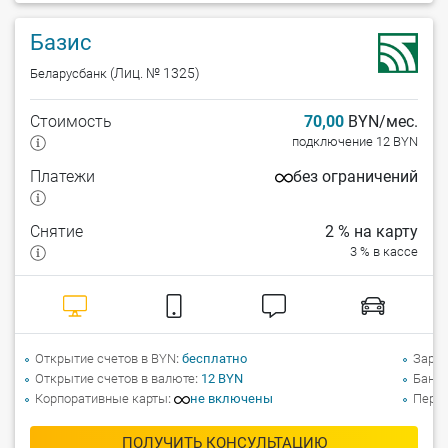
Базис
(Лиц. № 1325)
Беларусбанк
Стоимость
70,00
BYN/мес.
подключение 12 BYN
Платежи
без ограничений
Снятие
2 % на карту
3 % в кассе
Открытие счетов в BYN
бесплатно
Зарпл
Открытие счетов в валюте
12 BYN
Банко
Корпоративные карты
не включены
Перев
ПОЛУЧИТЬ КОНСУЛЬТАЦИЮ