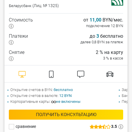
(Лиц. № 1325)
Беларусбанк
Стоимость
от
11,00
BYN/мес.
подключение 12 BYN
Платежи
до
3
бесплатно
далее 0,8 BYN за платеж
Снятие
2 % на карту
3 % в кассе
Открытие счетов в BYN
бесплатно
Зарпл
Открытие счетов в валюте
12 BYN
Банко
Корпоративные карты
не включены
Перев
ПОЛУЧИТЬ КОНСУЛЬТАЦИЮ
сравнение
3.5