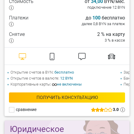
Стоимость
от
34,00
BYN/мес.
подключение 12 BYN
Платежи
до
100
бесплатно
далее 0,8 BYN за платеж
Снятие
2 % на карту
3 % в кассе
Открытие счетов в BYN
бесплатно
Зарпл
Открытие счетов в валюте
12 BYN
Банко
Корпоративные карты
не включены
Перев
ПОЛУЧИТЬ КОНСУЛЬТАЦИЮ
сравнение
3.0
Юридическое