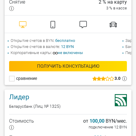
Снятие
2 % на карту
3 % в кассе
Открытие счетов в BYN
бесплатно
Зарпл
Открытие счетов в валюте
12 BYN
Банко
Корпоративные карты
не включены
Перев
ПОЛУЧИТЬ КОНСУЛЬТАЦИЮ
сравнение
3.0
Лидер
(Лиц. № 1325)
Беларусбанк
Стоимость
от
100,00
BYN/мес.
подключение 12 BYN