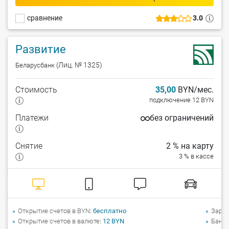
сравнение
3.0
Развитие
(Лиц. № 1325)
Беларусбанк
Стоимость
35,00
BYN/мес.
подключение 12 BYN
Платежи
без ограничений
Снятие
2 % на карту
3 % в кассе
Открытие счетов в BYN
бесплатно
Зарпл
Открытие счетов в валюте
12 BYN
Банко