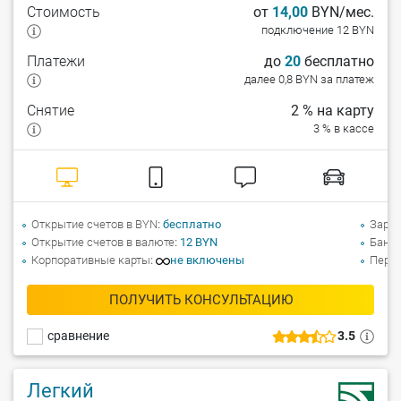
Стоимость
от
14,00
BYN/мес.
подключение 12 BYN
Платежи
до
20
бесплатно
далее 0,8 BYN за платеж
Снятие
2 % на карту
3 % в кассе
Открытие счетов в BYN
бесплатно
Зарпл
Открытие счетов в валюте
12 BYN
Банко
Корпоративные карты
не включены
Перев
ПОЛУЧИТЬ КОНСУЛЬТАЦИЮ
сравнение
3.5
Легкий