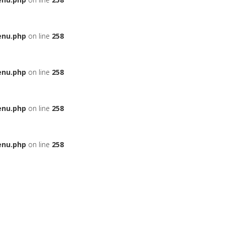
enu.php
on line
258
enu.php
on line
258
enu.php
on line
258
enu.php
on line
258
ЬЕ
НА АВТОМОБИЛЬ
ДАДУТ ЛИ ВАМ КРЕДИТ
БОНУСНЫЕ