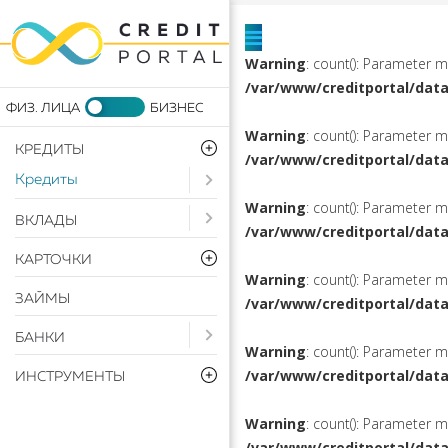
Warning
: count(): Parameter 
/var/www/creditportal/dat
Warning
: count(): Parameter 
КРЕДИТЫ
/var/www/creditportal/dat
Кредиты
Open submenu ( Кредиты)
Warning
: count(): Parameter 
Open submenu ( Вклады)
ВКЛАДЫ
/var/www/creditportal/dat
КАРТОЧКИ
Warning
: count(): Parameter 
ЗАЙМЫ
/var/www/creditportal/dat
Open submenu ( Банки)
БАНКИ
Warning
: count(): Parameter 
/var/www/creditportal/dat
ИНСТРУМЕНТЫ
Warning
: count(): Parameter 
/var/www/creditportal/dat