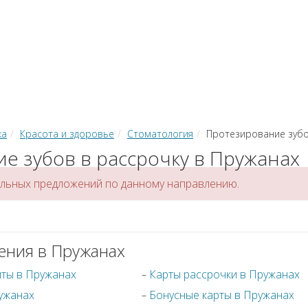
КИ
ЗАЙМЫ
РКО
ТОР КРЕДИТОВ
КОНВЕРТЕР В
 С КАРТЫ НА КАРТУ
ка
Красота и здоровье
Стоматология
Протезирование зуб
е зубов в рассрочку в Пружанах
альных предложений по данному направлению.
ения в Пружанах
иты в Пружанах
Карты рассрочки в Пружанах
ужанах
Бонусные карты в Пружанах