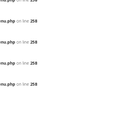
enu.php
on line
258
enu.php
on line
258
enu.php
on line
258
enu.php
on line
258
ЬЕ
НА АВТОМОБИЛЬ
ДАДУТ ЛИ ВАМ КРЕДИТ
БОНУСНЫЕ