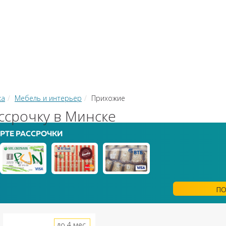
КИ
ЗАЙМЫ
РКО
ТОР КРЕДИТОВ
КОНВЕРТЕР В
 С КАРТЫ НА КАРТУ
ка
Мебель и интерьер
Прихожие
ссрочку в Минске
РТЕ РАССРОЧКИ
ПО
до 4 мес.