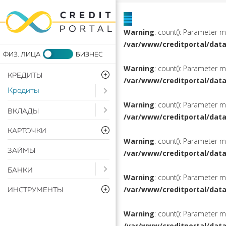
Warning
: count(): Parameter 
/var/www/creditportal/dat
Warning
: count(): Parameter 
КРЕДИТЫ
/var/www/creditportal/dat
Кредиты
Open submenu ( Кредиты)
Warning
: count(): Parameter 
Open submenu ( Вклады)
ВКЛАДЫ
/var/www/creditportal/dat
КАРТОЧКИ
Warning
: count(): Parameter 
ЗАЙМЫ
/var/www/creditportal/dat
Open submenu ( Банки)
БАНКИ
Warning
: count(): Parameter 
/var/www/creditportal/dat
ИНСТРУМЕНТЫ
Warning
: count(): Parameter 
/var/www/creditportal/dat