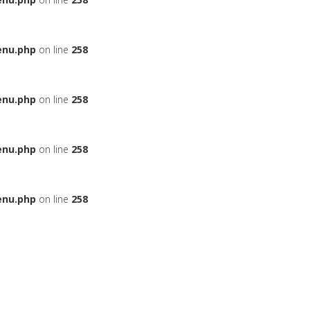
enu.php
on line
258
enu.php
on line
258
enu.php
on line
258
enu.php
on line
258
ЬЕ
НА АВТОМОБИЛЬ
ДАДУТ ЛИ ВАМ КРЕДИТ
БОНУСНЫЕ