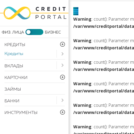
Warning
: count(): Parameter 
/var/www/creditportal/dat
Warning
: count(): Parameter 
КРЕДИТЫ
/var/www/creditportal/dat
Кредиты
Open submenu ( Кредиты)
Warning
: count(): Parameter 
Open submenu ( Вклады)
ВКЛАДЫ
/var/www/creditportal/dat
КАРТОЧКИ
Warning
: count(): Parameter 
ЗАЙМЫ
/var/www/creditportal/dat
Open submenu ( Банки)
БАНКИ
Warning
: count(): Parameter 
/var/www/creditportal/dat
ИНСТРУМЕНТЫ
Warning
: count(): Parameter 
/var/www/creditportal/dat