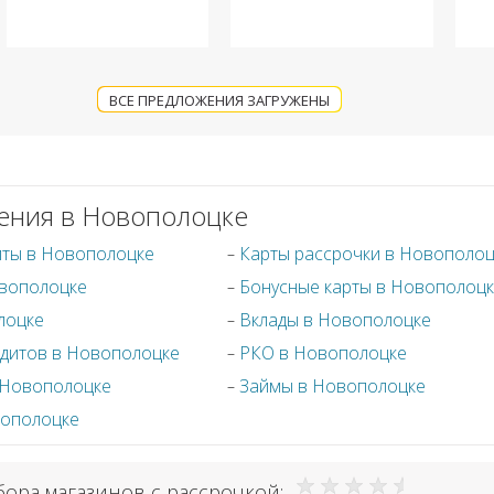
ВСЕ ПРЕДЛОЖЕНИЯ ЗАГРУЖЕНЫ
ения в Новополоцке
иты в Новополоцке
Карты рассрочки в Новополо
овополоцке
Бонусные карты в Новополоц
лоцке
Вклады в Новополоцке
дитов в Новополоцке
РКО в Новополоцке
в Новополоцке
Займы в Новополоцке
вополоцке
бора магазинов с рассрочкой: