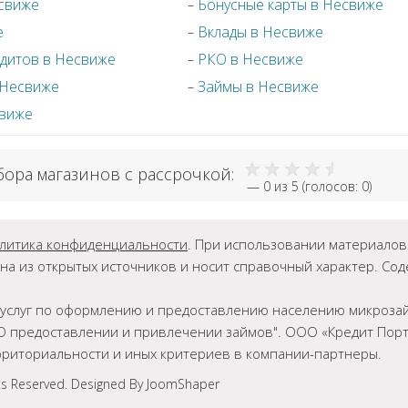
есвиже
Бонусные карты в Несвиже
е
Вклады в Несвиже
дитов в Несвиже
РКО в Несвиже
 Несвиже
Займы в Несвиже
свиже
бора магазинов с рассрочкой:
—
0
из 5 (голосов:
0
)
литика конфиденциальности
. При использовании материалов г
на из открытых источников и носит справочный характер. Со
ет услуг по оформлению и предоставлению населению микрозай
О предоставлении и привлечении займов". ООО «Кредит Порта
ерриториальности и иных критериев в компании-партнеры.
ts Reserved. Designed By JoomShaper