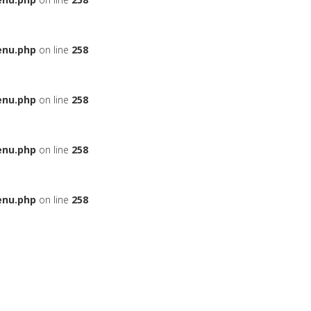
enu.php
on line
258
enu.php
on line
258
enu.php
on line
258
enu.php
on line
258
ЬЕ
НА АВТОМОБИЛЬ
ДАДУТ ЛИ ВАМ КРЕДИТ
БОНУСНЫЕ