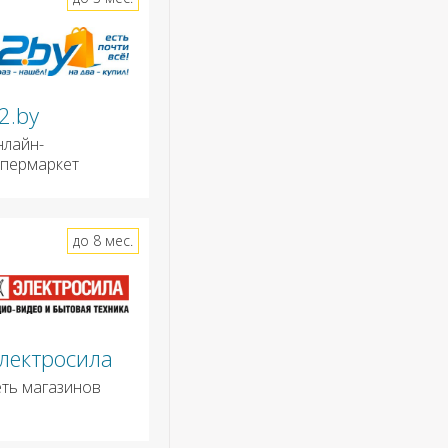
2.by
нлайн-
ипермаркет
до 8 мес.
лектросила
еть магазинов