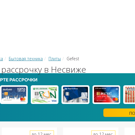
КИ
ЗАЙМЫ
РКО
ТОР КРЕДИТОВ
КОНВЕРТЕР В
 С КАРТЫ НА КАРТУ
ка
Бытовая техника
Плиты
Gefest
 рассрочку в Несвиже
РТЕ РАССРОЧКИ
ПО
до 12 мес.
до 12 мес.