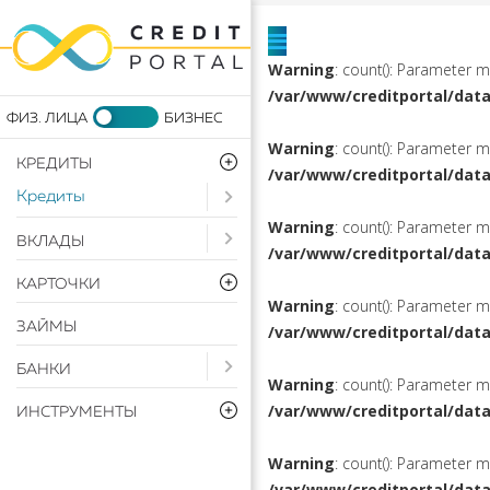
Warning
: count(): Parameter 
/var/www/creditportal/dat
Warning
: count(): Parameter 
КРЕДИТЫ
/var/www/creditportal/dat
Кредиты
Open submenu ( Кредиты)
Warning
: count(): Parameter 
Open submenu ( Вклады)
ВКЛАДЫ
/var/www/creditportal/dat
КАРТОЧКИ
Warning
: count(): Parameter 
ЗАЙМЫ
/var/www/creditportal/dat
Open submenu ( Банки)
БАНКИ
Warning
: count(): Parameter 
/var/www/creditportal/dat
ИНСТРУМЕНТЫ
Warning
: count(): Parameter 
/var/www/creditportal/dat