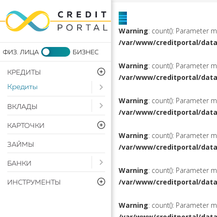
Warning
: count(): Parameter 
/var/www/creditportal/dat
Warning
: count(): Parameter 
КРЕДИТЫ
/var/www/creditportal/dat
Кредиты
Open submenu ( Кредиты)
Warning
: count(): Parameter 
Open submenu ( Вклады)
ВКЛАДЫ
/var/www/creditportal/dat
КАРТОЧКИ
Warning
: count(): Parameter 
ЗАЙМЫ
/var/www/creditportal/dat
Open submenu ( Банки)
БАНКИ
Warning
: count(): Parameter 
/var/www/creditportal/dat
ИНСТРУМЕНТЫ
Warning
: count(): Parameter 
/var/www/creditportal/dat