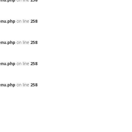
enu.php
on line
258
enu.php
on line
258
enu.php
on line
258
enu.php
on line
258
ЬЕ
НА АВТОМОБИЛЬ
ДАДУТ ЛИ ВАМ КРЕДИТ
БОНУСНЫЕ