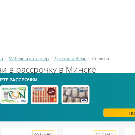
КИ
ЗАЙМЫ
РКО
ТОР КРЕДИТОВ
КОНВЕРТЕР В
 С КАРТЫ НА КАРТУ
ка
Мебель и интерьер
Детская мебель
Спальни
и в рассрочку в Минске
РТЕ РАССРОЧКИ
ПО
до 6 мес.
до 6 мес.