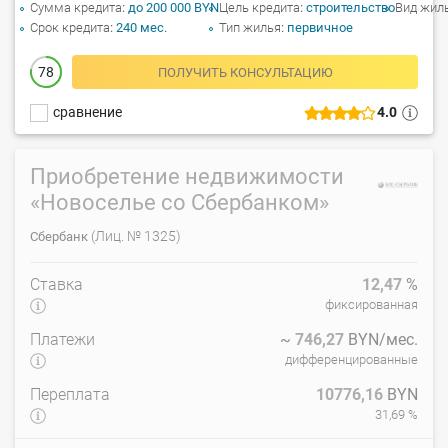
Сумма кредита
до 200 000 BYN
Цель кредита
строительство
Вид жил
Срок кредита
240 мес.
Тип жилья
первичное
78
ПОЛУЧИТЬ КОНСУЛЬТАЦИЮ
сравнение
4.0
Приобретение недвижимости
«Новоселье со Сбербанком»
(Лиц. № 1325)
Сбербанк
Ставка
12,47
%
фиксированная
Платежи
~
746,27
BYN/мес.
дифференцированные
Переплата
10776,16
BYN
31,69 %