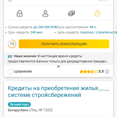
Сумма кредита
до 200 000 BYN
Срок рассмотрения
48 ч.
Срок кредита
240 мес.
Цель кредита
покупка / строительст
73
ПОЛУЧИТЬ КОНСУЛЬТАЦИЮ
Наше мнение:
В настоящее время кредиты
предоставляются Банком только для докредитования граждан,
заключивших кредитные договоры на строительство
сравнение
3.5
(реконструкцию) и приобретение жилых помещений с
господдержкой в ОАО «АСБ Беларусбанк».
Кредиты на приобретение жилья по
системе стройсбережений
Лучший курс
(Лиц. № 1325)
Беларусбанк