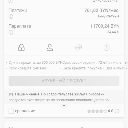
фиксированная
Платежи
761,82
BYN/мес.
аннуитетные
Переплата
11709,24
BYN
34,44 %
Сумма кредита
до 300 000 BYN
Срок рассмотрения
72 ч.
Тип жилья
п
Срок кредита
240 мес.
Цель кредита
покупка
Вид жилья
к
АРХИВНЫЙ ПРОДУКТ
Наше мнение:
При строительстве жилья Приорбанк
предоставляет отсрочку по погашению основного долга по
кредиту сроком на 1 год. Учитывается совокупный доход обоих
сравнение
4.0
супругов. Быстрое принятие решения по заявке. Не требуется
регистрации.