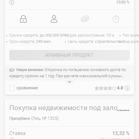
29,86 %
Сумма кредита
до 300 000 BYN
Срок рассмотрения
72 ч.
Тип жил
Срок кредита
240 мес.
Цель кредита
строительство
Вид жил
АРХИВНЫЙ ПРОДУКТ
Наше мнение:
Отсрочка по погашению основного долга по
кредиту сроком на 1 год. При расчете максимальной суммы
кредита учитывается доход обоих супругов. С момента подачи
сравнение
4.0
заявки до принятия банком решения проходит 3-5 дней. Не
обязательно, чтобы вы были зарегистрированы по месту
проживания/пребывания в городе, в котором вы берёте кредит.
Покупка недвижимости под залог
(Лиц. № 1325)
Приорбанк
Ставка
12,32
%