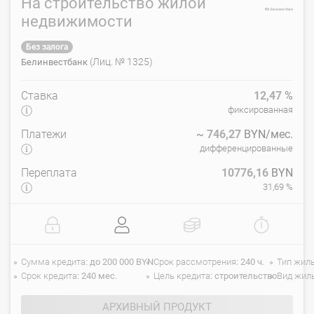
На строительство жилой
недвижимости
Без залога
(Лиц. № 1325)
Белинвестбанк
Ставка
12,47
%
фиксированная
Платежи
~
746,27
BYN/мес.
дифференцированные
Переплата
10776,16
BYN
31,69 %
Сумма кредита
до 200 000 BYN
Срок рассмотрения
240 ч.
Тип жил
Срок кредита
240 мес.
Цель кредита
строительство
Вид жил
АРХИВНЫЙ ПРОДУКТ