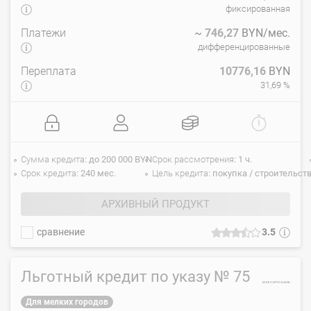
фиксированная
Платежи
~
746,27
BYN/мес.
дифференцированные
Переплата
10776,16
BYN
31,69 %
Сумма кредита
до 200 000 BYN
Срок рассмотрения
1 ч.
Срок кредита
240 мес.
Цель кредита
покупка / строительст
АРХИВНЫЙ ПРОДУКТ
сравнение
3.5
Льготный кредит по указу № 75
Для мелких городов