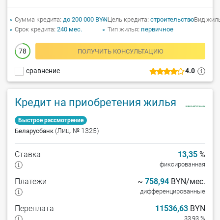
Сумма кредита
до 200 000 BYN
Цель кредита
строительство
Вид жил
Срок кредита
240 мес.
Тип жилья
первичное
78
ПОЛУЧИТЬ КОНСУЛЬТАЦИЮ
сравнение
4.0
Кредит на приобретения жилья
Быстрое рассмотрение
(Лиц. № 1325)
Беларусбанк
Ставка
13,35
%
фиксированная
Платежи
~
758,94
BYN/мес.
дифференцированные
Переплата
11536,63
BYN
33,93 %