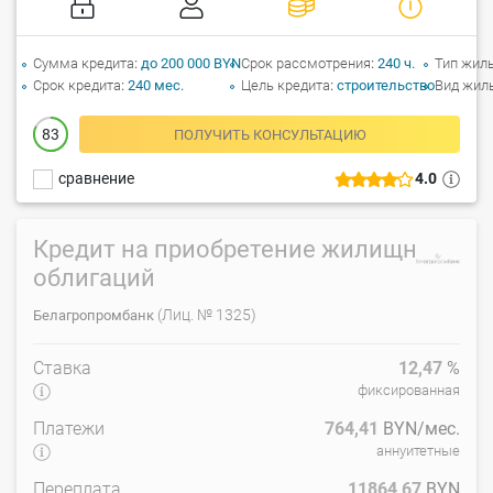
Сумма кредита
до 200 000 BYN
Срок рассмотрения
240 ч.
Тип жил
Срок кредита
240 мес.
Цель кредита
строительство
Вид жил
83
ПОЛУЧИТЬ КОНСУЛЬТАЦИЮ
сравнение
4.0
Кредит на приобретение жилищных
облигаций
(Лиц. № 1325)
Белагропромбанк
Ставка
12,47
%
фиксированная
Платежи
764,41
BYN/мес.
аннуитетные
Переплата
11864,67
BYN