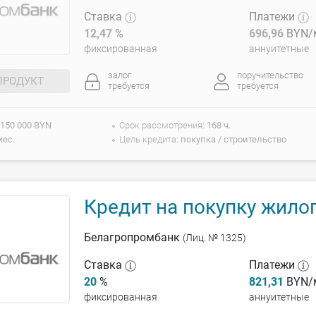
Ставка
Платежи
12,47
%
696,96
BYN/
фиксированная
аннуитетные
залог
поручительство
ПРОДУКТ
требуется
требуется
 150 000 BYN
Срок рассмотрения
168 ч.
мес.
Цель кредита
покупка / строительство
Кредит на покупку жило
Белагропромбанк
(Лиц. № 1325)
Ставка
Платежи
20
%
821,31
BYN/
фиксированная
аннуитетные