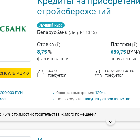
Кредиты на приобретени
стройсбережений
Лучший курс
Беларусбанк
(Лиц. № 1325)
Ставка
Платежи
8,75
%
639,75
BYN/
фиксированная
аннуитетные
залог
поручительство
КОНСУЛЬТАЦИЮ
требуется
требуется
 200 000 BYN
Срок рассмотрения
120 ч.
мес.
Цель кредита
покупка / строительство
 75 % стоимости строительства жилого помещения