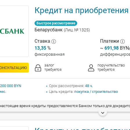
Кредит на приобретения
Быстрое рассмотрение
Беларусбанк
(Лиц. № 1325)
Ставка
Платежи
13,35
%
~
691,98
BYN/
фиксированная
дифференциро
залог
поручительство
КОНСУЛЬТАЦИЮ
требуется
требуется
 200 000 BYN
Срок рассмотрения
48 ч.
мес.
Цель кредита
покупка / строительство
астоящее время кредиты предоставляются Банком только для докредитования граждан, заключивших кредитные договоры на стр