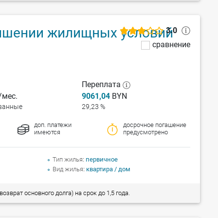
чшении жилищных условий
3.0
сравнение
Переплата
мес.
9061,04
BYN
ванные
29,23 %
доп. платежи
досрочное погашение
имеются
предусмотрено
Тип жилья
первичное
Вид жилья
квартира / дом
зврат основного долга) на срок до 1,5 года.