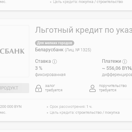
мес.
Цель кредита
покупка / строительство
Льготный кредит по ука
Для мелких городов
Беларусбанк
(Лиц. № 1325)
Ставка
Платежи
3
%
~
556,06
BYN/
фиксированная
дифференциро
залог
поручительство
ПРОДУКТ
требуется
требуется
 200 000 BYN
Срок рассмотрения
1 ч.
мес.
Цель кредита
строительство / покупка