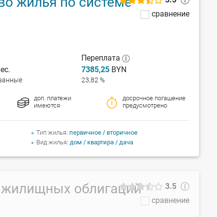
во жилья по системе
сравнение
Переплата
ес.
7385,25
BYN
ванные
23,82 %
доп. платежи
досрочное погашение
имеются
предусмотрено
Тип жилья
первичное / вторичное
Вид жилья
дом / квартира / дача
е жилищных облигаций
3.5
сравнение