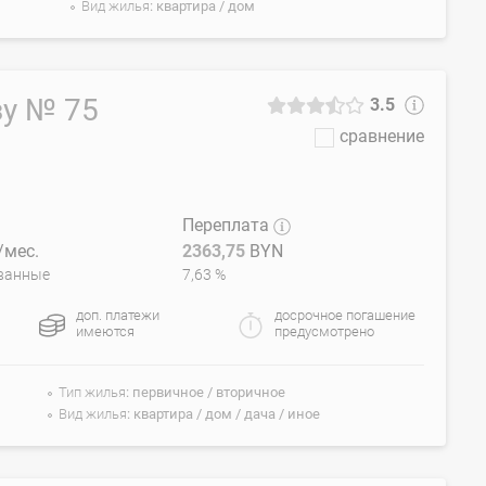
Вид жилья
квартира / дом
зу № 75
3.5
сравнение
Переплата
мес.
2363,75
BYN
ванные
7,63 %
доп. платежи
досрочное погашение
имеются
предусмотрено
Тип жилья
первичное / вторичное
Вид жилья
квартира / дом / дача / иное