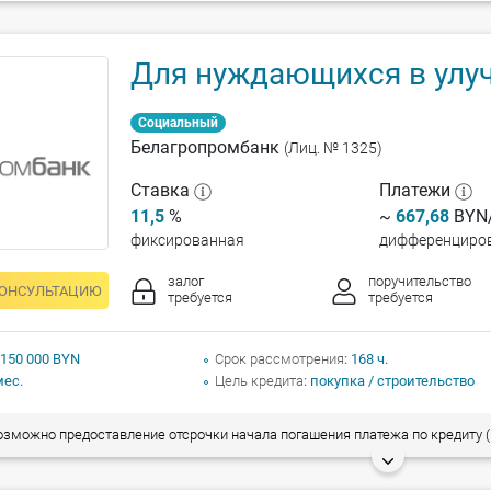
Для нуждающихся в улу
Социальный
Белагропромбанк
(Лиц. № 1325)
Ставка
Платежи
11,5
%
~
667,68
BYN/
фиксированная
дифференциро
залог
поручительство
КОНСУЛЬТАЦИЮ
требуется
требуется
 150 000 BYN
Срок рассмотрения
168 ч.
мес.
Цель кредита
покупка / строительство
зможно предоставление отсрочки начала погашения платежа по кредиту (во