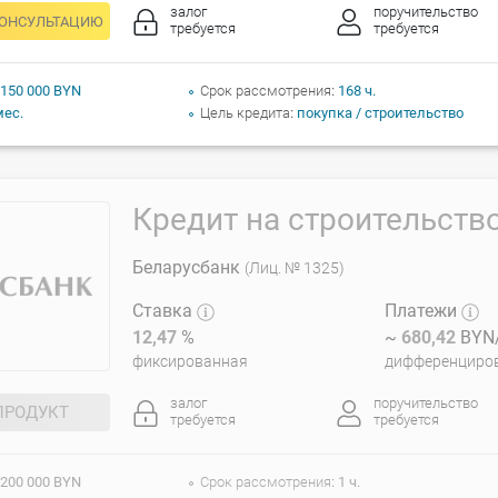
залог
поручительство
КОНСУЛЬТАЦИЮ
требуется
требуется
 150 000 BYN
Срок рассмотрения
168 ч.
мес.
Цель кредита
покупка / строительство
Кредит на строительств
Беларусбанк
(Лиц. № 1325)
Ставка
Платежи
12,47
%
~
680,42
BYN/
фиксированная
дифференциро
залог
поручительство
ПРОДУКТ
требуется
требуется
 200 000 BYN
Срок рассмотрения
1 ч.