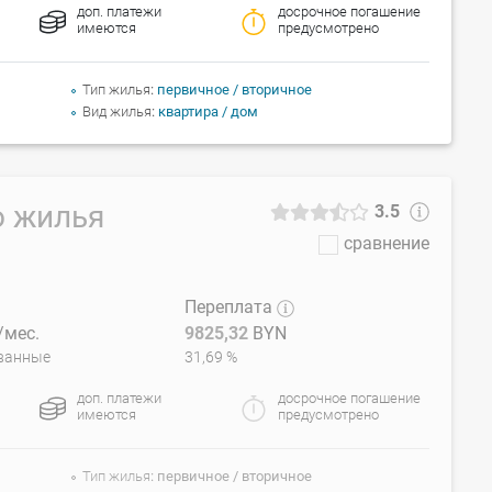
доп. платежи
досрочное погашение
имеются
предусмотрено
Тип жилья
первичное / вторичное
Вид жилья
квартира / дом
о жилья
3.5
сравнение
Переплата
мес.
9825,32
BYN
ванные
31,69 %
доп. платежи
досрочное погашение
имеются
предусмотрено
Тип жилья
первичное / вторичное