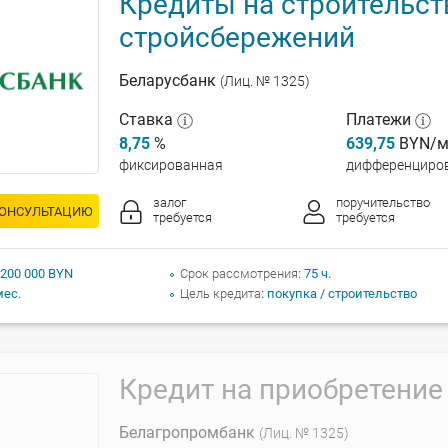
Кредиты на строительст
стройсбережений
Беларусбанк
(Лиц. № 1325)
Ставка
Платежи
8,75
%
639,75
BYN/м
фиксированная
дифференциро
залог
поручительство
КОНСУЛЬТАЦИЮ
требуется
требуется
 200 000 BYN
Срок рассмотрения
75 ч.
мес.
Цель кредита
покупка / строительство
Кредит на приобретени
Белагропромбанк
(Лиц. № 1325)