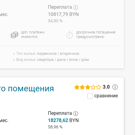
Переплата
мес.
10817,79
BYN
34,90 %
доп. платежи
досрочное погашение
имеются
предусмотрено
Тип жилья
первичное / вторичное
Вид жилья
квартира / дача / иное / дом
го помещения
3.0
сравнение
Переплата
мес.
18278,62
BYN
58,96 %