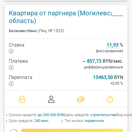
Квартира от партнера (Могилевская
область)
(Лиц. № 1325)
Белинвестбанк
Ставка
11,93
%
фиксированная
Платежи
~
857,73
BYN/мес.
дифференцированные
Переплата
15463,50
BYN
42,95 %
Сумма кредита
до 200 000 BYN
Цель кредита
строительство
Вид жил
Срок кредита
240 мес.
Тип жилья
первичное