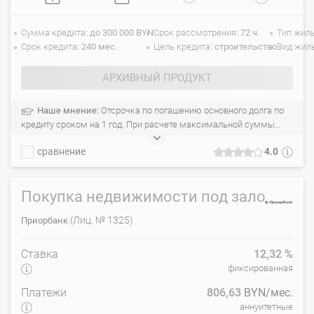
Сумма кредита
до 300 000 BYN
Срок рассмотрения
72 ч.
Тип жил
Срок кредита
240 мес.
Цель кредита
строительство
Вид жил
АРХИВНЫЙ ПРОДУКТ
Наше мнение:
Отсрочка по погашению основного долга по
кредиту сроком на 1 год. При расчете максимальной суммы
кредита учитывается доход обоих супругов. С момента подачи
сравнение
4.0
заявки до принятия банком решения проходит 3-5 дней. Не
обязательно, чтобы вы были зарегистрированы по месту
проживания/пребывания в городе, в котором вы берёте кредит.
Покупка недвижимости под залог
(Лиц. № 1325)
Приорбанк
Ставка
12,32
%
фиксированная
Платежи
806,63
BYN/мес.
аннуитетные