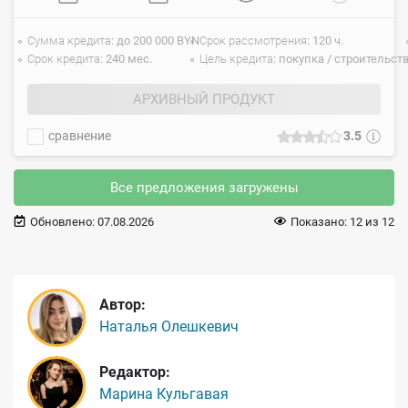
Сумма кредита
до 200 000 BYN
Срок рассмотрения
120 ч.
Срок кредита
240 мес.
Цель кредита
покупка / строительст
АРХИВНЫЙ ПРОДУКТ
сравнение
3.5
Все предложения загружены
Обновлено:
07.08.2026
Показано:
12
из
12
Автор:
Наталья Олешкевич
Редактор:
Марина Кульгавая