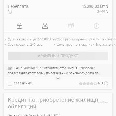
Переплата
12398,02
BYN
34,44 %
Сумма кредита
до 300 000 BYN
Срок рассмотрения
72 ч.
Тип жилья
п
Срок кредита
240 мес.
Цель кредита
покупка
Вид жилья
к
АРХИВНЫЙ ПРОДУКТ
Наше мнение:
При строительстве жилья Приорбанк
предоставляет отсрочку по погашению основного долга по
кредиту сроком на 1 год. Учитывается совокупный доход обоих
сравнение
4.0
супругов. Быстрое принятие решения по заявке. Не требуется
регистрации.
Кредит на приобретение жилищных
облигаций
(Лиц. № 1325)
Белагропромбанк