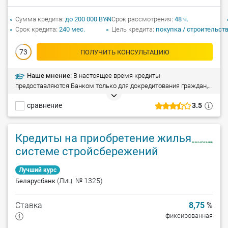
Сумма кредита
до 200 000 BYN
Срок рассмотрения
48 ч.
Срок кредита
240 мес.
Цель кредита
покупка / строительст
73
ПОЛУЧИТЬ КОНСУЛЬТАЦИЮ
Наше мнение:
В настоящее время кредиты
предоставляются Банком только для докредитования граждан,
заключивших кредитные договоры на строительство
сравнение
3.5
(реконструкцию) и приобретение жилых помещений с
господдержкой в ОАО «АСБ Беларусбанк».
Кредиты на приобретение жилья по
системе стройсбережений
Лучший курс
(Лиц. № 1325)
Беларусбанк
Ставка
8,75
%
фиксированная