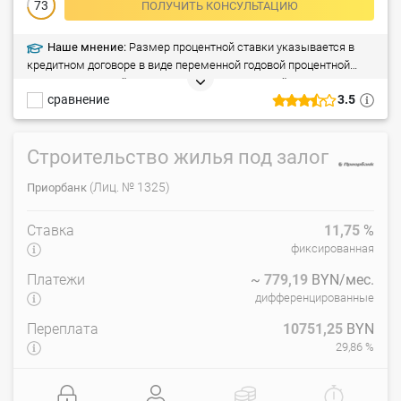
73
ПОЛУЧИТЬ КОНСУЛЬТАЦИЮ
Наше мнение:
Размер процентной ставки указывается в
кредитном договоре в виде переменной годовой процентной
ставки, зависящей от ставки по кредиту овернайт.
сравнение
3.5
Строительство жилья под залог
(Лиц. № 1325)
Приорбанк
Ставка
11,75
%
фиксированная
Платежи
~
779,19
BYN/мес.
дифференцированные
Переплата
10751,25
BYN
29,86 %