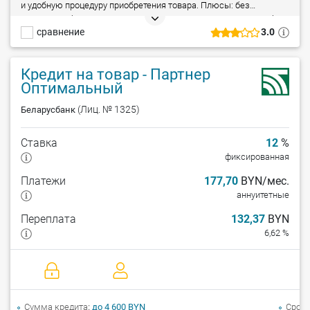
и удобную процедуру приобретения товара. Плюсы: без
посещения банка, кредитование до 100% стоимости товара, без
сравнение
3.0
дополнительных комиссий, без справок и поручителей,
досрочный возврат – без штрафа. Минусы: кредит
предоставляется только на покупку товаров в магазинах-
Кредит на товар - Партнер
партнерах.
Оптимальный
(Лиц. № 1325)
Беларусбанк
Ставка
12
%
фиксированная
Платежи
177,70
BYN/мес.
аннуитетные
Переплата
132,37
BYN
6,62 %
Сумма кредита
до 4 600 BYN
Срок 