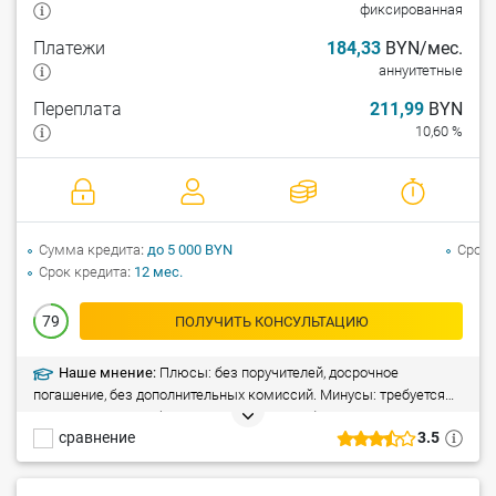
фиксированная
Платежи
184,33
BYN/мес.
аннуитетные
Переплата
211,99
BYN
10,60 %
Сумма кредита
до 5 000 BYN
Срок 
Срок кредита
12 мес.
79
ПОЛУЧИТЬ КОНСУЛЬТАЦИЮ
Наше мнение:
Плюсы: без поручителей, досрочное
погашение, без дополнительных комиссий. Минусы: требуется
справка о доходах (за последние 3 месяца). Ограничения:
сравнение
3.5
минимальный возраст заемщика – 25 лет.