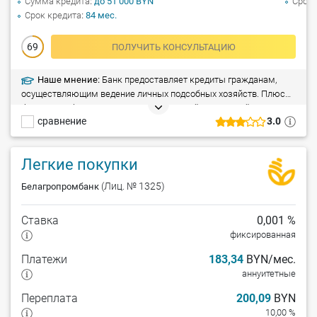
Сумма кредита
до 51 000 BYN
Срок 
Срок кредита
84 мес.
69
ПОЛУЧИТЬ КОНСУЛЬТАЦИЮ
Наше мнение:
Банк предоставляет кредиты гражданам,
осуществляющим ведение личных подсобных хозяйств. Плюсы:
без залога, без дополнительных платежей и комиссий,
сравнение
3.0
возможность досрочного погашения, крупная сумма кредита,
разные сроки кредитования. Минусы: предоставление справки о
доходах и поручительства, срок рассмотрения – до 5 рабочих
Легкие покупки
дней.
(Лиц. № 1325)
Белагропромбанк
Ставка
0,001 %
фиксированная
Платежи
183,34
BYN/мес.
аннуитетные
Переплата
200,09
BYN
10,00 %