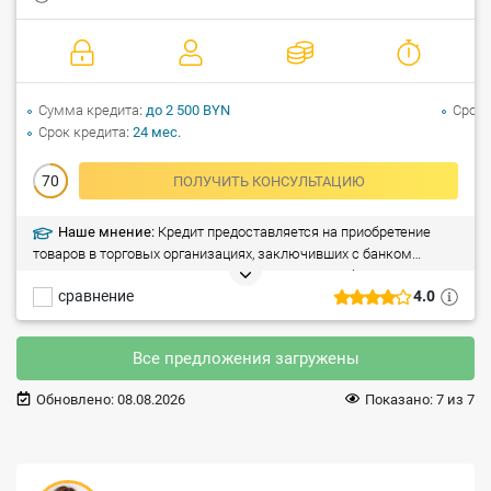
Сумма кредита
до 2 500 BYN
Срок 
Срок кредита
24 мес.
70
ПОЛУЧИТЬ КОНСУЛЬТАЦИЮ
Наше мнение:
Кредит предоставляется на приобретение
товаров в торговых организациях, заключивших с банком
договоры о сотрудничестве. Плюсы: рассрочка без переплат,
сравнение
4.0
без справок (до 2 000 рублей) и поручителей, никаких
дополнительных комиссий, рассмотрение заявки в течении 1
часа. Особые условия: покупки только в магазинах-партнерах
Все предложения загружены
банка.
Обновлено:
08.08.2026
Показано:
7
из
7