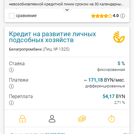
невозобновляемой кредитной линии сроком на 30 календарных
дней в соответствии с предоставленными счетами-фактурами
сравнение
4.0
на текущие (расчетные) банковские счета субъектов торговли
для приобретения товаров, произведенных в Республике
Беларусь.
Кредит на развитие личных
подсобных хозяйств
(Лиц. № 1325)
Белагропромбанк
Ставка
5
%
фиксированная
Платежи
~
171,18
BYN/мес.
дифференцированные
Переплата
54,17
BYN
2,71 %