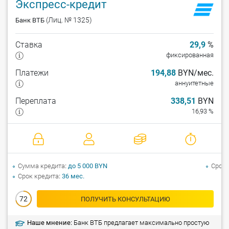
Экспресс-кредит
(Лиц. № 1325)
Банк ВТБ
Ставка
29,9
%
фиксированная
Платежи
194,88
BYN/мес.
аннуитетные
Переплата
338,51
BYN
16,93 %
Сумма кредита
до 5 000 BYN
Срок 
Срок кредита
36 мес.
72
ПОЛУЧИТЬ КОНСУЛЬТАЦИЮ
Наше мнение:
Банк ВТБ предлагает максимально простую