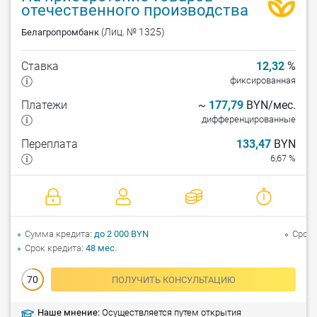
отечественного производства
(Лиц. № 1325)
Белагропромбанк
Ставка
12,32
%
фиксированная
Платежи
~
177,79
BYN/мес.
дифференцированные
Переплата
133,47
BYN
6,67 %
Сумма кредита
до 2 000 BYN
Срок 
Срок кредита
48 мес.
70
ПОЛУЧИТЬ КОНСУЛЬТАЦИЮ
Наше мнение:
Осуществляется путем открытия