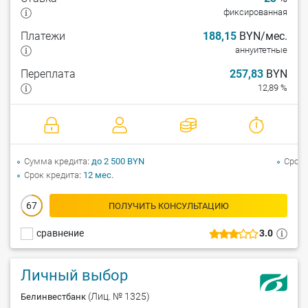
фиксированная
Платежи
188,15
BYN/мес.
аннуитетные
Переплата
257,83
BYN
12,89 %
Сумма кредита
до 2 500 BYN
Срок 
Срок кредита
12 мес.
67
ПОЛУЧИТЬ КОНСУЛЬТАЦИЮ
сравнение
3.0
Личный выбор
(Лиц. № 1325)
Белинвестбанк