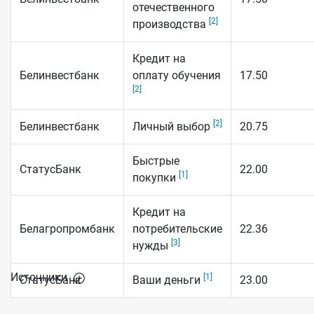
отечественного
[2]
производства
Кредит на
Белинвестбанк
оплату обучения
17.50
[2]
[2]
Белинвестбанк
Личный выбор
20.75
Быстрые
СтатусБанк
22.00
[1]
покупки
Кредит на
Белагропромбанк
потребительские
22.36
[3]
нужды
Источники
[1]
СтатусБанк
Ваши деньги
23.00