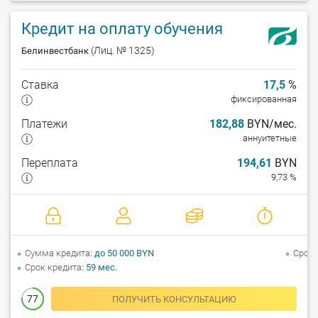
Кредит на оплату обучения
(Лиц. № 1325)
Белинвестбанк
Ставка
17,5
%
фиксированная
Платежи
182,88
BYN/мес.
аннуитетные
Переплата
194,61
BYN
9,73 %
Сумма кредита
до 50 000 BYN
Срок 
Срок кредита
59 мес.
77
ПОЛУЧИТЬ КОНСУЛЬТАЦИЮ