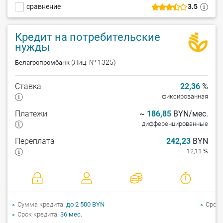
сравнение
3.5
Кредит на потребительские
нужды
(Лиц. № 1325)
Белагропромбанк
Ставка
22,36
%
фиксированная
Платежи
~
186,85
BYN/мес.
дифференцированные
Переплата
242,23
BYN
12,11 %
Сумма кредита
до 2 500 BYN
Срок 
Срок кредита
36 мес.