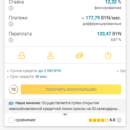
Ставка
12,32
%
фиксированная
Платежи
~
177,79
BYN/мес.
дифференцированные
Переплата
133,47
BYN
6,67 %
Сумма кредита
до 2 000 BYN
Срок 
Срок кредита
48 мес.
70
ПОЛУЧИТЬ КОНСУЛЬТАЦИЮ
Наше мнение:
Осуществляется путем открытия
невозобновляемой кредитной линии сроком на 30 календарных
дней в соответствии с предоставленными счетами-фактурами
сравнение
4.0
на текущие (расчетные) банковские счета субъектов торговли
для приобретения товаров, произведенных в Республике