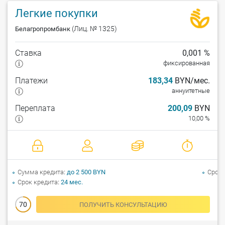
Беларусь.
Легкие покупки
(Лиц. № 1325)
Белагропромбанк
Ставка
0,001 %
фиксированная
Платежи
183,34
BYN/мес.
аннуитетные
Переплата
200,09
BYN
10,00 %
Сумма кредита
до 2 500 BYN
Срок 
Срок кредита
24 мес.
70
ПОЛУЧИТЬ КОНСУЛЬТАЦИЮ