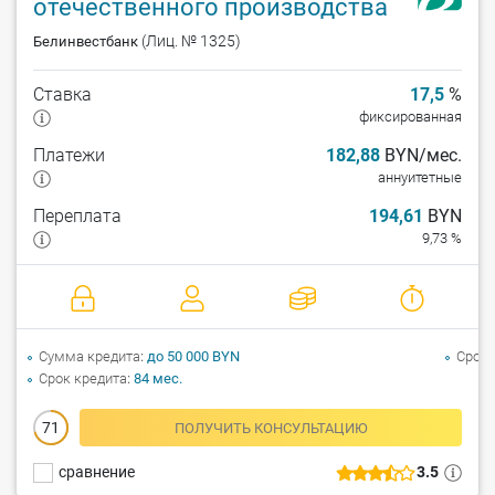
отечественного производства
(Лиц. № 1325)
Белинвестбанк
Ставка
17,5
%
фиксированная
Платежи
182,88
BYN/мес.
аннуитетные
Переплата
194,61
BYN
9,73 %
Сумма кредита
до 50 000 BYN
Срок 
Срок кредита
84 мес.
71
ПОЛУЧИТЬ КОНСУЛЬТАЦИЮ
сравнение
3.5