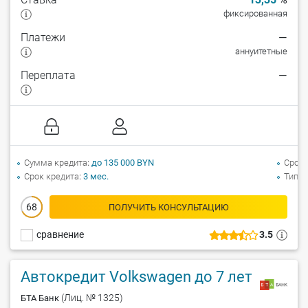
фиксированная
Платежи
—
аннуитетные
Переплата
—
Сумма кредита
до 135 000 BYN
Срок 
Срок кредита
3 мес.
Тип а
68
ПОЛУЧИТЬ КОНСУЛЬТАЦИЮ
сравнение
3.5
Автокредит Volkswagen до 7 лет
(Лиц. № 1325)
БТА Банк