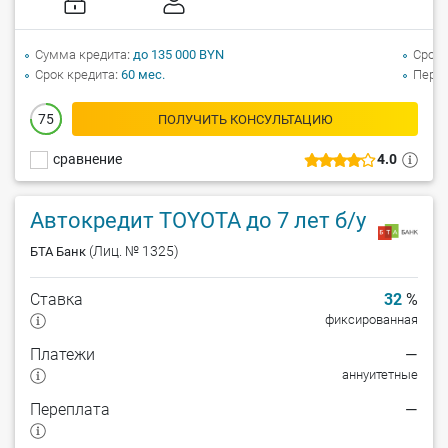
Сумма кредита
до 135 000 BYN
Срок 
Срок кредита
60 мес.
Перв
75
ПОЛУЧИТЬ КОНСУЛЬТАЦИЮ
сравнение
4.0
Автокредит TOYOTA до 7 лет б/у
(Лиц. № 1325)
БТА Банк
Ставка
32
%
фиксированная
Платежи
—
аннуитетные
Переплата
—