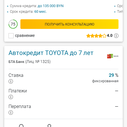
Сумма кредита
до 135 000 BYN
Срок 
Срок кредита
60 мес.
Тип а
75
ПОЛУЧИТЬ КОНСУЛЬТАЦИЮ
сравнение
4.0
Автокредит TOYOTA до 7 лет
(Лиц. № 1325)
БТА Банк
Ставка
29
%
фиксированная
Платежи
—
Переплата
—