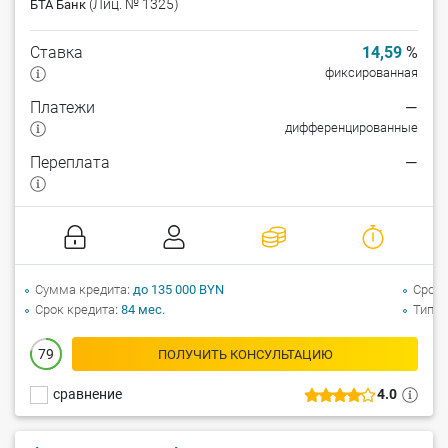
(Лиц. № 1325)
БТА Банк
Ставка
14,59
%
фиксированная
Платежи
—
дифференцированные
Переплата
—
Сумма кредита
до 135 000 BYN
Срок 
Срок кредита
84 мес.
Тип а
79
ПОЛУЧИТЬ КОНСУЛЬТАЦИЮ
сравнение
4.0