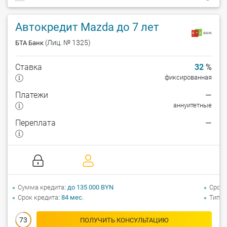
Автокредит Mazda до 7 лет
(Лиц. № 1325)
БТА Банк
Ставка
32
%
фиксированная
Платежи
—
аннуитетные
Переплата
—
Сумма кредита
до 135 000 BYN
Срок 
Срок кредита
84 мес.
Тип а
73
ПОЛУЧИТЬ КОНСУЛЬТАЦИЮ