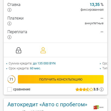
Ставка
13,35
%
фиксированная
Платежи
—
аннуитетные
Переплата
—
Сумма кредита
до 135 000 BYN
Срок 
Срок кредита
60 мес.
Тип а
71
ПОЛУЧИТЬ КОНСУЛЬТАЦИЮ
сравнение
3.5
Автокредит «Авто с пробегом»