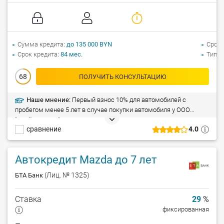
Сумма кредита
до 135 000 BYN
Срок 
Срок кредита
84 мес.
Тип а
68
ПОЛУЧИТЬ КОНСУЛЬТАЦИЮ
Наше мнение:
Первый взнос 10% для автомобилей с
пробегом менее 5 лет в случае покупки автомобиля у ООО
"ДрайвМоторс".
сравнение
4.0
Автокредит Mazda до 7 лет
(Лиц. № 1325)
БТА Банк
Ставка
29
%
фиксированная