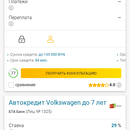
Платежи
—
Переплата
—
Сумма кредита
до 135 000 BYN
Срок 
Срок кредита
84 мес.
Тип а
77
ПОЛУЧИТЬ КОНСУЛЬТАЦИЮ
сравнение
4.0
Автокредит Volkswagen до 7 лет
(Лиц. № 1325)
БТА Банк
Ставка
29
%