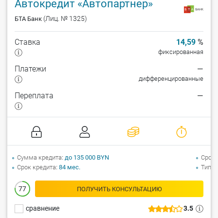
Автокредит «Автопартнер»
(Лиц. № 1325)
БТА Банк
Ставка
14,59
%
фиксированная
Платежи
—
дифференцированные
Переплата
—
Сумма кредита
до 135 000 BYN
Срок 
Срок кредита
84 мес.
Тип а
77
ПОЛУЧИТЬ КОНСУЛЬТАЦИЮ
сравнение
3.5