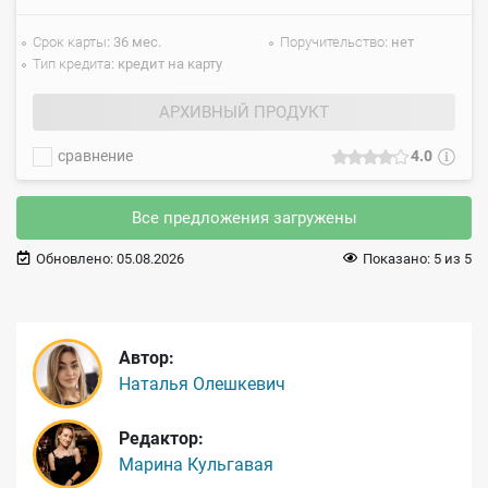
Срок карты
36 мес.
Поручительство
нет
Тип кредита
кредит на карту
АРХИВНЫЙ ПРОДУКТ
сравнение
4.0
Все предложения загружены
Обновлено:
05.08.2026
Показано:
5
из
5
Автор:
Наталья Олешкевич
Редактор:
Марина Кульгавая