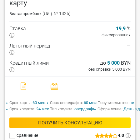
карту
(Лиц. № 1325)
Белгазпромбанк
Ставка
19,9
%
фиксированная
Льготный период
—
Кредитный лимит
до
5 000
BYN
без справки
5 000
BYN
Срок карты
60 мес.
Срок овердрафта
60 мес.
Поручительство
нет
Срок кредита
24 мес.
Тип кредита
овердрафт
Оформление
День в 
ПОЛУЧИТЬ КОНСУЛЬТАЦИЮ
сравнение
4.0