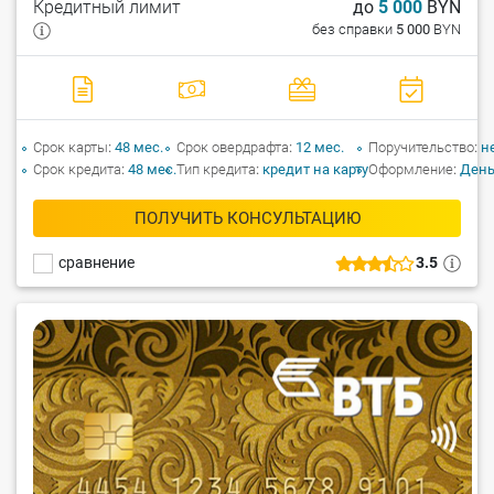
Кредитный лимит
до
5 000
BYN
без справки
5 000
BYN
Срок карты
48 мес.
Срок овердрафта
12 мес.
Поручительство
н
Срок кредита
48 мес.
Тип кредита
кредит на карту
Оформление
День
ПОЛУЧИТЬ КОНСУЛЬТАЦИЮ
сравнение
3.5