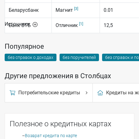
[3]
Беларусбанк
Магнит
0.01
Источники
[1]
Банк ВТБ
Отличник
12,5
Популярное
без справок о доходах
без поручителей
без справок и п
Другие предложения в Столбцах
Потребительские кредиты
Кредиты на ж
Полезное о кредитных картах
Возврат кредита по карте