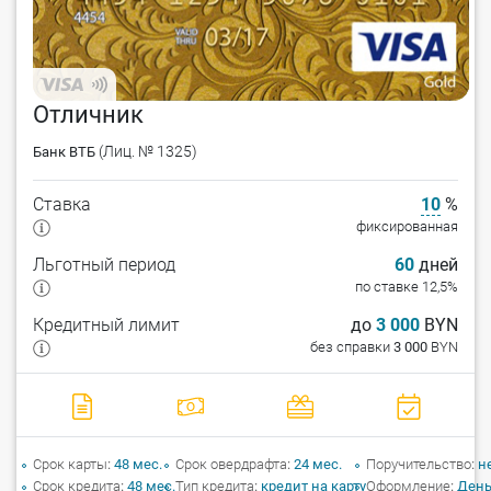
Отличник
(Лиц. № 1325)
Банк ВТБ
Ставка
10
%
фиксированная
Льготный период
60
дней
по ставке 12,5%
Кредитный лимит
до
3 000
BYN
без справки
3 000
BYN
Срок карты
48 мес.
Срок овердрафта
24 мес.
Поручительство
н
Срок кредита
48 мес.
Тип кредита
кредит на карту
Оформление
День