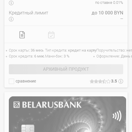
по ставке 0.01%
Кредитный лимит
до
10 000
BYN
—
Срок карты
36 мес.
Тип кредита
кредит на карту
Поручительство
не
Срок кредита
6 мес.
Мани-бэк
3 %
Оформление
День 
АРХИВНЫЙ ПРОДУКТ
сравнение
3.5