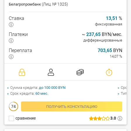
(Лиц. № 1325)
Белагропромбанк
Ставка
13,51
%
фиксированная
Платежи
~
237,65
BYN/мес.
дифференцированные
Переплата
703,65
BYN
14,07 %
Сумма кредита
до 100 000 BYN
Срок 
Срок кредита
60 мес.
Тип к
74
ПОЛУЧИТЬ КОНСУЛЬТАЦИЮ
сравнение
3.0