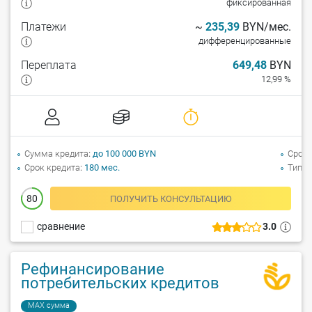
фиксированная
Платежи
~
235,39
BYN/мес.
дифференцированные
Переплата
649,48
BYN
12,99 %
Сумма кредита
до 100 000 BYN
Срок 
Срок кредита
180 мес.
Тип к
80
ПОЛУЧИТЬ КОНСУЛЬТАЦИЮ
сравнение
3.0
Рефинансирование
потребительских кредитов
MAX сумма