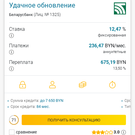
Удачное обновление
(Лиц. № 1325)
Беларусбанк
Ставка
12,47
%
фиксированная
Платежи
236,47
BYN/мес.
аннуитетные
Переплата
675,19
BYN
13,50 %
Сумма кредита
до 7 650 BYN
Срок 
Срок кредита
84 мес.
Тип к
71
ПОЛУЧИТЬ КОНСУЛЬТАЦИЮ
сравнение
3.0