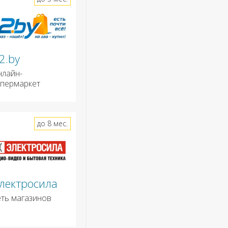
2.by
нлайн-
ипермаркет
до 8 мес.
лектросила
еть магазинов