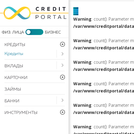
Warning
: count(): Parameter 
/var/www/creditportal/dat
Warning
: count(): Parameter 
КРЕДИТЫ
/var/www/creditportal/dat
Кредиты
Open submenu ( Кредиты)
Warning
: count(): Parameter 
Open submenu ( Вклады)
ВКЛАДЫ
/var/www/creditportal/dat
КАРТОЧКИ
Warning
: count(): Parameter 
ЗАЙМЫ
/var/www/creditportal/dat
Open submenu ( Банки)
БАНКИ
Warning
: count(): Parameter 
/var/www/creditportal/dat
ИНСТРУМЕНТЫ
Warning
: count(): Parameter 
/var/www/creditportal/dat