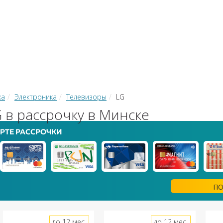
КИ
ЗАЙМЫ
РКО
ТОР КРЕДИТОВ
КОНВЕРТЕР В
 С КАРТЫ НА КАРТУ
ка
Электроника
Телевизоры
LG
 в рассрочку в Минске
РТЕ РАССРОЧКИ
ПО
до 12 мес.
до 12 мес.