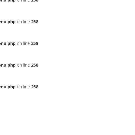
enu.php
on line
258
enu.php
on line
258
enu.php
on line
258
enu.php
on line
258
ЬЕ
НА АВТОМОБИЛЬ
ДАДУТ ЛИ ВАМ КРЕДИТ
БОНУСНЫЕ