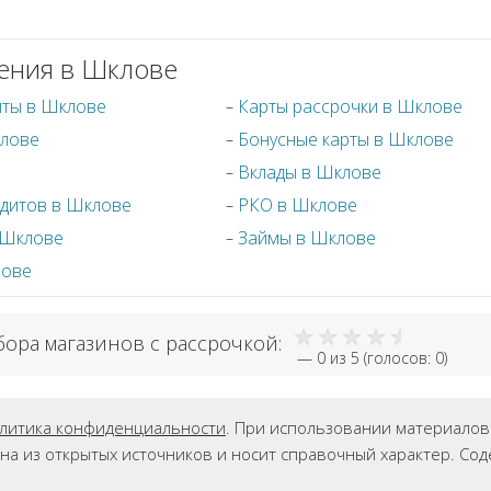
ения в Шклове
иты в Шклове
Карты рассрочки в Шклове
клове
Бонусные карты в Шклове
Вклады в Шклове
дитов в Шклове
РКО в Шклове
 Шклове
Займы в Шклове
лове
бора магазинов с рассрочкой:
—
0
из 5 (голосов:
0
)
литика конфиденциальности
. При использовании материалов г
на из открытых источников и носит справочный характер. Со