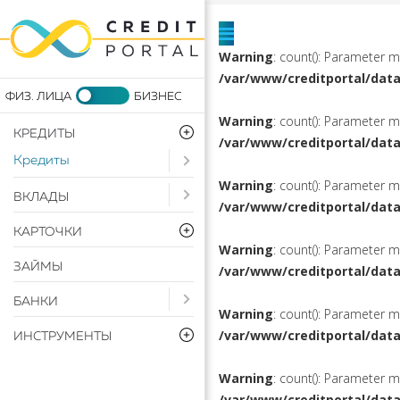
Warning
: count(): Parameter 
/var/www/creditportal/dat
Warning
: count(): Parameter 
КРЕДИТЫ
/var/www/creditportal/dat
Кредиты
Open submenu ( Кредиты)
Warning
: count(): Parameter 
Open submenu ( Вклады)
ВКЛАДЫ
/var/www/creditportal/dat
КАРТОЧКИ
Warning
: count(): Parameter 
ЗАЙМЫ
/var/www/creditportal/dat
Open submenu ( Банки)
БАНКИ
Warning
: count(): Parameter 
/var/www/creditportal/dat
ИНСТРУМЕНТЫ
Warning
: count(): Parameter 
/var/www/creditportal/dat