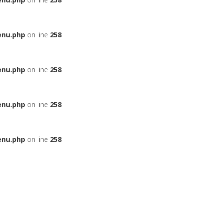
enu.php
on line
258
enu.php
on line
258
enu.php
on line
258
enu.php
on line
258
ЬЕ
НА АВТОМОБИЛЬ
ДАДУТ ЛИ ВАМ КРЕДИТ
БОНУСНЫЕ