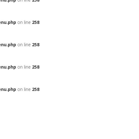
enu.php
on line
258
enu.php
on line
258
enu.php
on line
258
enu.php
on line
258
ЬЕ
НА АВТОМОБИЛЬ
ДАДУТ ЛИ ВАМ КРЕДИТ
БОНУСНЫЕ