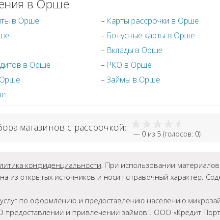
ения в Орше
иты в Орше
Карты рассрочки в Орше
рше
Бонусные карты в Орше
Вклады в Орше
дитов в Орше
РКО в Орше
 Орше
Займы в Орше
ше
бора магазинов с рассрочкой:
—
0
из 5 (голосов:
0
)
литика конфиденциальности
. При использовании материалов г
на из открытых источников и носит справочный характер. Со
ет услуг по оформлению и предоставлению населению микрозай
О предоставлении и привлечении займов". ООО «Кредит Порта