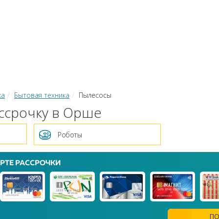
КИ
ЗАЙМЫ
РКО
ТОР КРЕДИТОВ
КОНВЕРТЕР В
 С КАРТЫ НА КАРТУ
ка
Бытовая техника
Пылесосы
ссрочку в Орше
Роботы
РТЕ РАССРОЧКИ
ПО