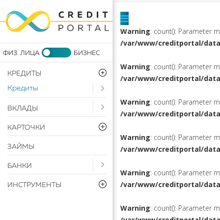
Warning
: count(): Parameter 
/var/www/creditportal/dat
Warning
: count(): Parameter 
КРЕДИТЫ
/var/www/creditportal/dat
Кредиты
Open submenu ( Кредиты)
Warning
: count(): Parameter 
Open submenu ( Вклады)
ВКЛАДЫ
/var/www/creditportal/dat
КАРТОЧКИ
Warning
: count(): Parameter 
ЗАЙМЫ
/var/www/creditportal/dat
Open submenu ( Банки)
БАНКИ
Warning
: count(): Parameter 
/var/www/creditportal/dat
ИНСТРУМЕНТЫ
Warning
: count(): Parameter 
/var/www/creditportal/dat