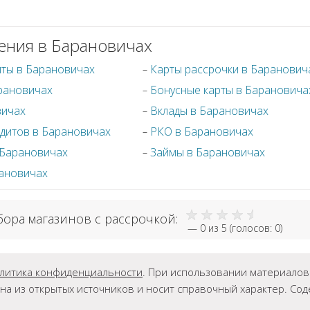
ения в Барановичах
иты в Барановичах
Карты рассрочки в Баранович
арановичах
Бонусные карты в Барановича
вичах
Вклады в Барановичах
дитов в Барановичах
РКО в Барановичах
 Барановичах
Займы в Барановичах
рановичах
бора магазинов с рассрочкой:
—
0
из 5 (голосов:
0
)
литика конфиденциальности
. При использовании материалов г
на из открытых источников и носит справочный характер. Со