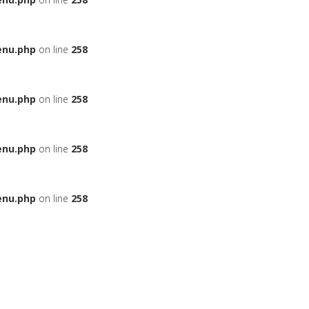
enu.php
on line
258
enu.php
on line
258
enu.php
on line
258
enu.php
on line
258
ЬЕ
НА АВТОМОБИЛЬ
ДАДУТ ЛИ ВАМ КРЕДИТ
БОНУСНЫЕ