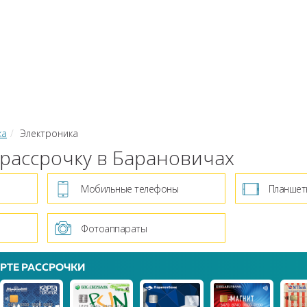
КИ
ЗАЙМЫ
РКО
ТОР КРЕДИТОВ
КОНВЕРТЕР В
 С КАРТЫ НА КАРТУ
ка
Электроника
 рассрочку в Барановичах
Мобильные телефоны
Планшет
Фотоаппараты
РТЕ РАССРОЧКИ