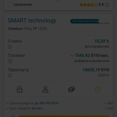
сравнение
3.5
сделки в срок не более 3-х дней. Простой пакет документов.
Сохраняются все преимущества стандартного лизинга над
обычным кредитом.
SMART technology
быстрое рассмотрение
(Лиц. № 1325)
Сбербанк
Ставка
15,33
%
фиксированная
Платежи
~
1545,42
BYN/мес.
дифференцированные
Переплата
10635,19
BYN
23,63 %
Сумма кредита
до 380 000 BYN
Валю
Срок кредита
60 мес.
Срок 