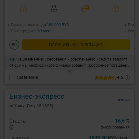
Сумма кредита
до 150 000 BYN
Валю
Срок кредита
60 мес.
Срок 
80
ПОЛУЧИТЬ КОНСУЛЬТАЦИЮ
Наше мнение:
Требования к обеспечению кредита зависят
от суммы необходимого финансирования. Досрочное погашение
без согласия банка. Получите финансирование на пополнение
сравнение
4.5
оборотных средств или рефинансирование кредитов, взятых в
других банках.
Бизнес-экспресс
(Лиц. № 1325)
МТБанк
Ставка
16,5
%
фиксированная
Платежи
1593,20
BYN/мес.