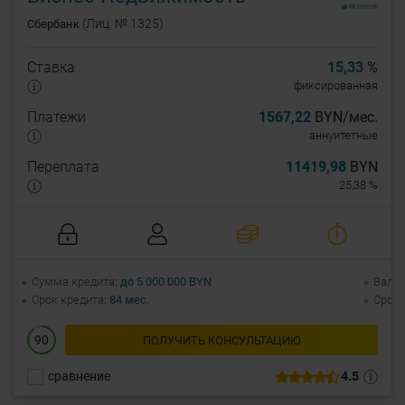
(Лиц. № 1325)
Сбербанк
Ставка
15,33
%
фиксированная
Платежи
1567,22
BYN/мес.
аннуитетные
Переплата
11419,98
BYN
25,38 %
Сумма кредита
до 5 000 000 BYN
Валю
Срок кредита
84 мес.
Срок 
90
ПОЛУЧИТЬ КОНСУЛЬТАЦИЮ
сравнение
4.5