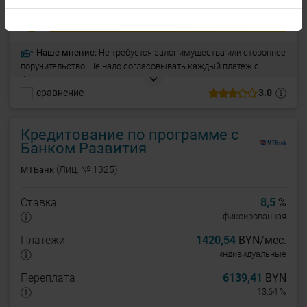
73
ПОЛУЧИТЬ КОНСУЛЬТАЦИЮ
Наше мнение:
Не требуется залог имущества или стороннее
поручительство. Не надо согласовывать каждый платеж с
банком. Автоматическое погашение основного долга при
сравнение
3.0
наличии денежных средств на счету. Оплата только за те
средства, которые вы потратили Оплата за те дни, когда вы
пользуетесь деньгами.
Кредитование по программе с
Банком Развития
(Лиц. № 1325)
МТБанк
Ставка
8,5
%
фиксированная
Платежи
1420,54
BYN/мес.
индивидуальные
Переплата
6139,41
BYN
13,64 %