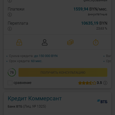
фиксированная
Платежи
1559,94
BYN/мес.
аннуитетные
Переплата
10635,19
BYN
23,63 %
Сумма кредита
до 150 000 BYN
Валю
Срок кредита
60 мес.
Срок 
76
ПОЛУЧИТЬ КОНСУЛЬТАЦИЮ
сравнение
3.5
Кредит Коммерсант
(Лиц. № 1325)
Банк ВТБ