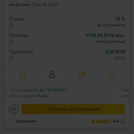
(Лиц. № 1325)
Альфа-Банк
Ставка
15
%
фиксированная
Платежи
1559,94
BYN/мес.
индивидуальные
Переплата
0,00
BYN
0,00 %
Сумма кредита
до 150 000 BYN
Валю
Срок кредита
84 мес.
Срок 
87
ПОЛУЧИТЬ КОНСУЛЬТАЦИЮ
сравнение
4.0