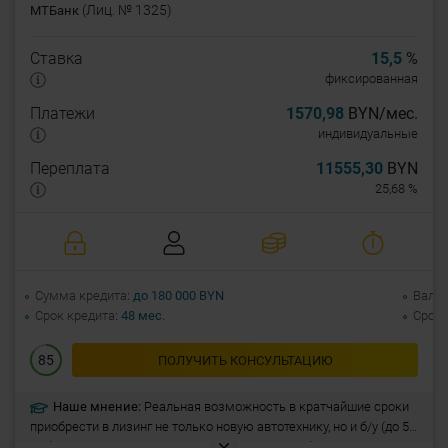
(Лиц. № 1325)
МТБанк
Ставка
15,5
%
фиксированная
Платежи
1570,98
BYN/мес.
индивидуальные
Переплата
11555,30
BYN
25,68 %
Сумма кредита
до 180 000 BYN
Валю
Срок кредита
48 мес.
Срок 
85
ПОЛУЧИТЬ КОНСУЛЬТАЦИЮ
Наше мнение:
Реальная возможность в кратчайшие сроки
приобрести в лизинг не только новую автотехнику, но и б/у (до 5
лет). Рассмотрение заявки в течение 1 дня и оформление