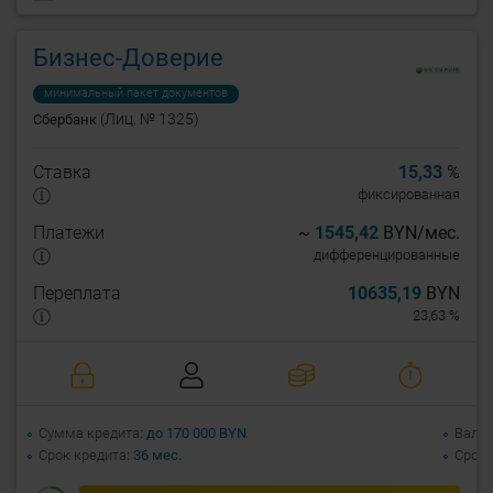
Бизнес-Доверие
минимальный пакет документов
(Лиц. № 1325)
Сбербанк
Ставка
15,33
%
фиксированная
Платежи
~
1545,42
BYN/мес.
дифференцированные
Переплата
10635,19
BYN
23,63 %
Сумма кредита
до 170 000 BYN
Валю
Срок кредита
36 мес.
Срок 