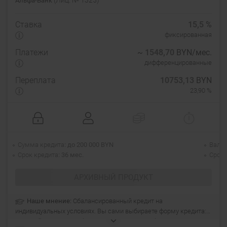
(Лиц. № 1325)
Альфа-Банк
Ставка
15,5
%
фиксированная
Платежи
~
1548,70
BYN/мес.
дифференцированные
Переплата
10753,13
BYN
23,90 %
Сумма кредита
до 200 000 BYN
Валю
Срок кредита
36 мес.
Срок 
АРХИВНЫЙ ПРОДУКТ
Наше мнение:
Сбалансированный кредит на
индивидуальных условиях. Вы сами выбираете форму кредита:
разовый кредит, возобновляемая или невозобновляемая линия.