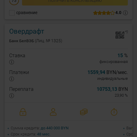
73
ПОЛУЧИТЬ КОНСУЛЬТАЦИЮ
сравнение
4.0
Овердрафт
(Лиц. № 1325)
Банк БелВЭБ
Ставка
15
%
фиксированная
Платежи
1559,94
BYN/мес.
индивидуальные
Переплата
10753,13
BYN
23,90 %
Сумма кредита
до 440 000 BYN
Валю
Срок кредита
48 мес.
Срок 