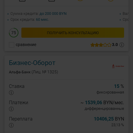
Сумма кредита
до 200 000 BYN
Валю
Срок кредита
60 мес.
Срок 
75
ПОЛУЧИТЬ КОНСУЛЬТАЦИЮ
сравнение
3.0
Бизнес-Оборот
(Лиц. № 1325)
Альфа-Банк
Ставка
15
%
фиксированная
Платежи
~
1539,06
BYN/мес.
дифференцированные
Переплата
10406,25
BYN
23,13 %