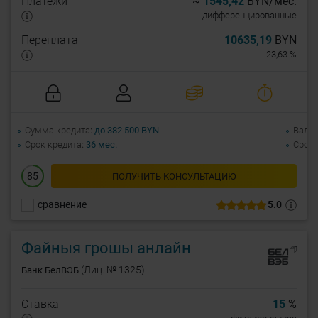
Платежи
~
1545,42
BYN/мес.
дифференцированные
Переплата
10635,19
BYN
23,63 %
Сумма кредита
до 382 500 BYN
Валю
Срок кредита
36 мес.
Срок 
85
ПОЛУЧИТЬ КОНСУЛЬТАЦИЮ
сравнение
5.0
Файныя грошы анлайн
(Лиц. № 1325)
Банк БелВЭБ
Ставка
15
%