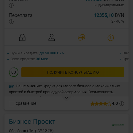
индивидуальные
Переплата
12355,10
BYN
27,46 %
Сумма кредита
до 50 000 BYN
Валю
Срок кредита
36 мес.
Срок 
80
ПОЛУЧИТЬ КОНСУЛЬТАЦИЮ
Наше мнение:
Кредит для малого бизнеса с максимально
простой и быстрой процедурой оформления. Возможность
получить кредит без залога. Простой пакет документов.
сравнение
4.0
Рассмотрение заявки до 3-х дней. Без выезда к клиенту на
место ведения бизнеса.
Бизнес-Проект
(Лиц. № 1325)
Сбербанк