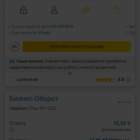
Сумма кредита
до 2 500 000 BYN
Валю
Срок кредита
60 мес.
Срок 
69
ПОЛУЧИТЬ КОНСУЛЬТАЦИЮ
Наше мнение:
Совместная с Банком развития программа
кредитования в белорусских рублях с низкой процентной
ставкой. Рассмотрение до 5-7 дней. Разовый кредит или
сравнение
3.5
кредитная линия. Отсрочка платежа по основному долгу.
Бизнес-Оборот
(Лиц. № 1325)
Сбербанк
Ставка
15,33
%
фиксированная