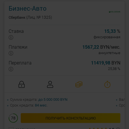
Бизнес-Авто
(Лиц. № 1325)
Сбербанк
Ставка
15,33
%
фиксированная
Платежи
1567,22
BYN/мес.
аннуитетные
Переплата
11419,98
BYN
25,38 %
Сумма кредита
до 5 000 000 BYN
Валю
Срок кредита
84 мес.
Срок 
78
ПОЛУЧИТЬ КОНСУЛЬТАЦИЮ