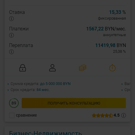
Ставка
15,33
%
фиксированная
Платежи
1567,22
BYN/мес.
аннуитетные
Переплата
11419,98
BYN
25,38 %
Сумма кредита
до 5 000 000 BYN
Валю
Срок кредита
84 мес.
Срок 
89
ПОЛУЧИТЬ КОНСУЛЬТАЦИЮ
сравнение
4.5
Бизнес-Недвижимость