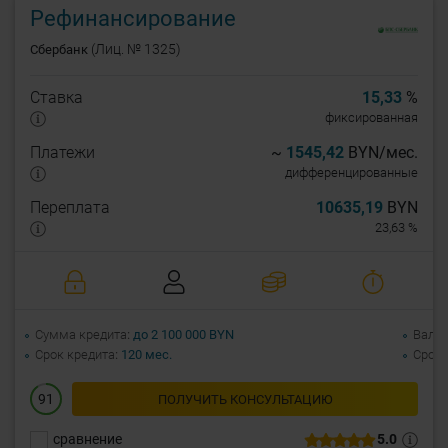
Рефинансирование
(Лиц. № 1325)
Сбербанк
Ставка
15,33
%
фиксированная
Платежи
~
1545,42
BYN/мес.
дифференцированные
Переплата
10635,19
BYN
23,63 %
Сумма кредита
до 2 100 000 BYN
Валю
Срок кредита
120 мес.
Срок 
91
ПОЛУЧИТЬ КОНСУЛЬТАЦИЮ
сравнение
5.0