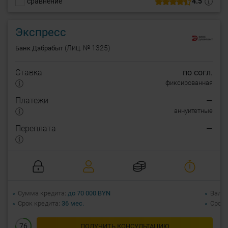
сравнение
4.5
Экспресс
(Лиц. № 1325)
Банк Дабрабыт
Ставка
по согл.
фиксированная
Платежи
—
аннуитетные
Переплата
—
Сумма кредита
до 70 000 BYN
Валю
Срок кредита
36 мес.
Срок 
76
ПОЛУЧИТЬ КОНСУЛЬТАЦИЮ