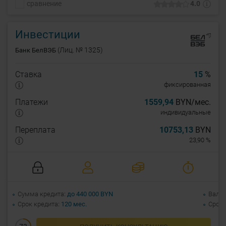
сравнение
4.0
Любые цели финансирования. Возможна отсрочка погашения на
9 месяцев (разовый кредит/невозобновляемая линия) и
досрочное погашение кредита.
Инвестиции
(Лиц. № 1325)
Банк БелВЭБ
Ставка
15
%
фиксированная
Платежи
1559,94
BYN/мес.
индивидуальные
Переплата
10753,13
BYN
23,90 %
Сумма кредита
до 440 000 BYN
Валю
Срок кредита
120 мес.
Срок 