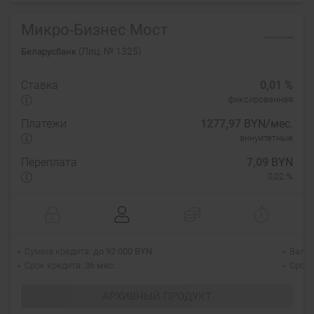
Микро-Бизнес Мост
(Лиц. № 1325)
Беларусбанк
Ставка
0,01
%
фиксированная
Платежи
1277,97
BYN/мес.
аннуитетные
Переплата
7,09
BYN
0,02 %
Сумма кредита
до 92 000 BYN
Валю
Срок кредита
36 мес.
Срок 
АРХИВНЫЙ ПРОДУКТ