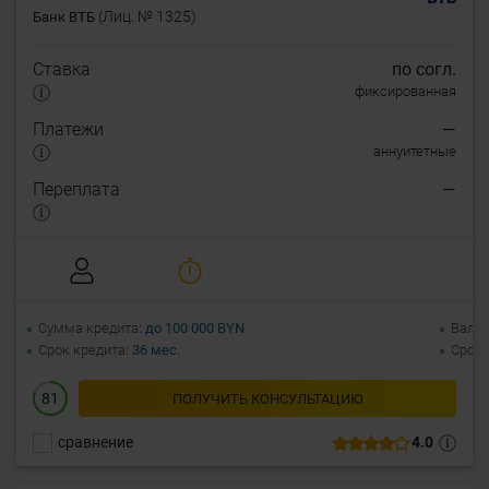
(Лиц. № 1325)
Банк ВТБ
Ставка
по согл.
фиксированная
Платежи
—
аннуитетные
Переплата
—
Сумма кредита
до 100 000 BYN
Валю
Срок кредита
36 мес.
Срок 
81
ПОЛУЧИТЬ КОНСУЛЬТАЦИЮ
сравнение
4.0