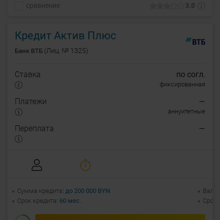
сравнение
3.0
Кредит Актив Плюс
(Лиц. № 1325)
Банк ВТБ
Ставка
по согл.
фиксированная
Платежи
—
аннуитетные
Переплата
—
Сумма кредита
до 200 000 BYN
Валю
Срок кредита
60 мес.
Срок 