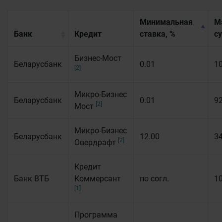
Минимальная
М
Банк
Кредит
ставка, %
с
Бизнес-Мост
Беларусбанк
0.01
1
[2]
Микро-Бизнес
Беларусбанк
0.01
9
[2]
Мост
Микро-Бизнес
Беларусбанк
12.00
3
[2]
Овердрафт
Кредит
Банк ВТБ
Коммерсант
по согл.
1
[1]
Программа