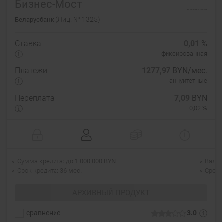
Бизнес-Мост
(Лиц. № 1325)
Беларусбанк
Ставка
0,01
%
фиксированная
Платежи
1277,97
BYN/мес.
аннуитетные
Переплата
7,09
BYN
0,02 %
Сумма кредита
до 1 000 000 BYN
Валю
Срок кредита
36 мес.
Срок 
АРХИВНЫЙ ПРОДУКТ
сравнение
3.0