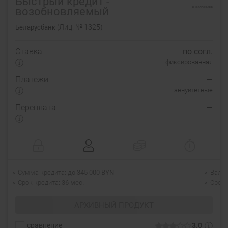
Быстрый кредит -
возобновляемый
(Лиц. № 1325)
Беларусбанк
Ставка
по согл.
фиксированная
Платежи
—
аннуитетные
Переплата
—
Сумма кредита
до 345 000 BYN
Валю
Срок кредита
36 мес.
Срок 
АРХИВНЫЙ ПРОДУКТ
сравнение
3.0