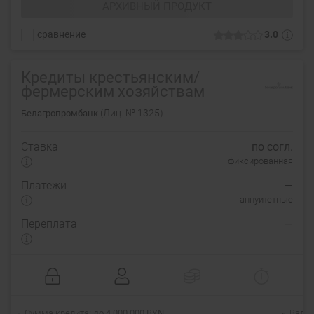
АРХИВНЫЙ ПРОДУКТ
сравнение
3.0
Кредиты крестьянским/
фермерским хозяйствам
(Лиц. № 1325)
Белагропромбанк
Ставка
по согл.
фиксированная
Платежи
—
аннуитетные
Переплата
—
Сумма кредита
до 4 000 000 BYN
Валю