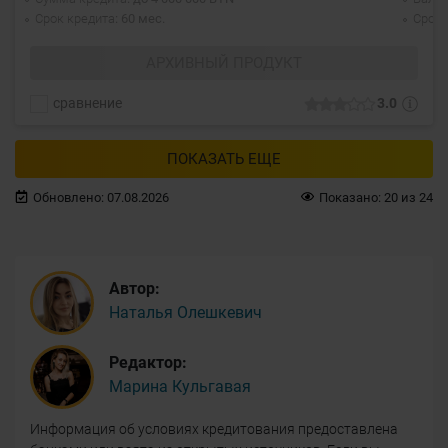
Срок кредита
60 мес.
Срок 
АРХИВНЫЙ ПРОДУКТ
сравнение
3.0
ПОКАЗАТЬ ЕЩЕ
Обновлено:
07.08.2026
Показано:
20
из
24
Автор:
Наталья Олешкевич
Редактор:
Марина Кульгавая
Информация об условиях кредитования предоставлена