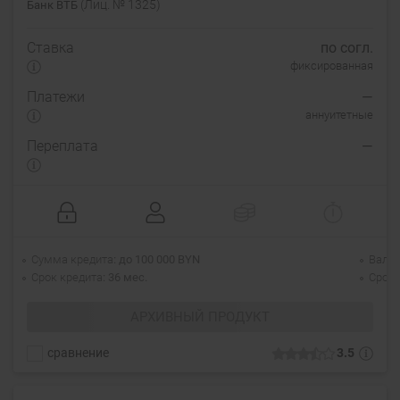
(Лиц. № 1325)
Банк ВТБ
Ставка
по согл.
фиксированная
Платежи
—
аннуитетные
Переплата
—
Сумма кредита
до 100 000 BYN
Валю
Срок кредита
36 мес.
Срок 
АРХИВНЫЙ ПРОДУКТ
сравнение
3.5