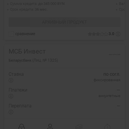
Сумма кредита
до 345 000 BYN
Валю
Срок кредита
36 мес.
Срок 
АРХИВНЫЙ ПРОДУКТ
сравнение
3.0
МСБ Инвест
(Лиц. № 1325)
Беларусбанк
Ставка
по согл.
фиксированная
Платежи
—
аннуитетные
Переплата
—