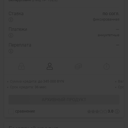
Ставка
по согл.
фиксированная
Платежи
—
аннуитетные
Переплата
—
Сумма кредита
до 345 000 BYN
Валю
Срок кредита
36 мес.
Срок 
АРХИВНЫЙ ПРОДУКТ
сравнение
3.0