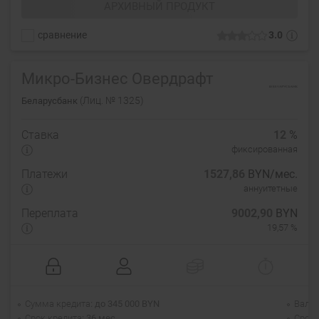
АРХИВНЫЙ ПРОДУКТ
сравнение
3.0
Микро-Бизнес Овердрафт
(Лиц. № 1325)
Беларусбанк
Ставка
12
%
фиксированная
Платежи
1527,86
BYN/мес.
аннуитетные
Переплата
9002,90
BYN
19,57 %
Сумма кредита
до 345 000 BYN
Валю
Срок кредита
36 мес.
Срок 