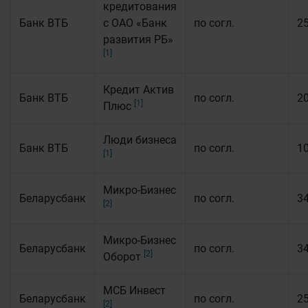
кредитования
Банк ВТБ
с ОАО «Банк
по согл.
2
развития РБ»
[1]
Кредит Актив
Банк ВТБ
по согл.
2
[1]
Плюс
Люди бизнеса
Банк ВТБ
по согл.
1
[1]
Микро-Бизнес
Беларусбанк
по согл.
3
[2]
Микро-Бизнес
Беларусбанк
по согл.
3
[2]
Оборот
МСБ Инвест
Беларусбанк
по согл.
2
[2]