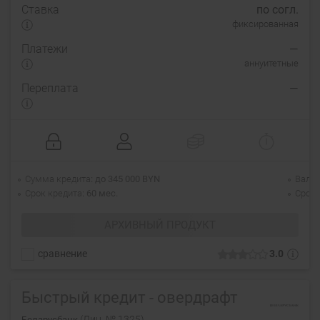
Ставка
по согл.
фиксированная
Платежи
—
аннуитетные
Переплата
—
Сумма кредита
до 345 000 BYN
Валю
Срок кредита
60 мес.
Срок 
АРХИВНЫЙ ПРОДУКТ
сравнение
3.0
Быстрый кредит - овердрафт
(Лиц. № 1325)
Беларусбанк