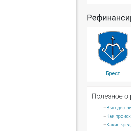
Рефинансир
Брест
Полезное о
Выгодно л
Как проис
Какие кре