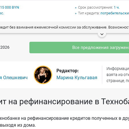
 15 000 BYN
Срок рассмотрения
1 ч.
ес.
Тип кредита
потребительски
ит без взимания ежемесячной комиссии за обслуживание. Возможность досрочного погашения без взимания комиссии. Рефинансирование всех видов
.2026
Все предложения загруже
Информация
Редактор:
взята из о
я Олешкевич
Марина Кульгавая
странице, п
ит на рефинансирование в Техноб
ехнобанке на рефинансирование кредитов полученных в дру
 выходя из дома.