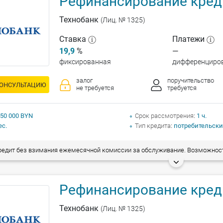
Рефинансирование кред
Технобанк
(Лиц. № 1325)
Ставка
Платежи
19,9
%
—
фиксированная
дифференциро
залог
поручительство
КОНСУЛЬТАЦИЮ
не требуется
требуется
 50 000 BYN
Срок рассмотрения
1 ч.
ес.
Тип кредита
потребительски
ит без взимания ежемесячной комиссии за обслуживание. Возможность досрочного погашения без взимания комиссии. Рефинансирование всех видов
Рефинансирование кред
Технобанк
(Лиц. № 1325)