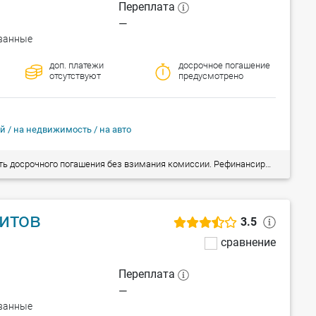
Переплата
—
ванные
доп. платежи
досрочное погашение
отсутствуют
предусмотрено
й / на недвижимость / на авто
 кредитов (в т.ч. на приобретение/покупку недвижимости). Рассмотрение заявки на предоставление кредита от 1,5 часа!
итов
3.5
сравнение
Переплата
—
ванные