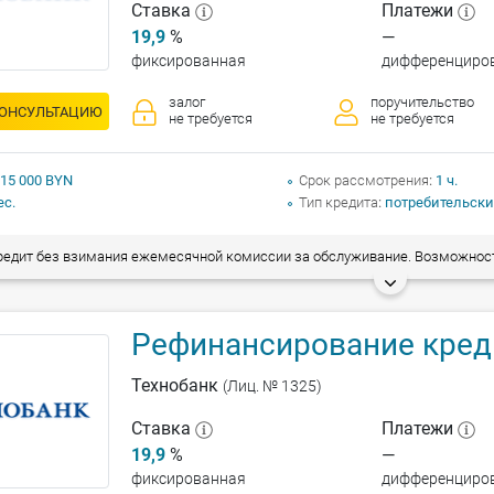
Ставка
Платежи
19,9
%
—
фиксированная
дифференциро
залог
поручительство
КОНСУЛЬТАЦИЮ
не требуется
не требуется
 15 000 BYN
Срок рассмотрения
1 ч.
ес.
Тип кредита
потребительски
ит без взимания ежемесячной комиссии за обслуживание. Возможность досрочного погашения без взимания комиссии. Рефинансирование всех видов
Рефинансирование кред
Технобанк
(Лиц. № 1325)
Ставка
Платежи
19,9
%
—
фиксированная
дифференциро