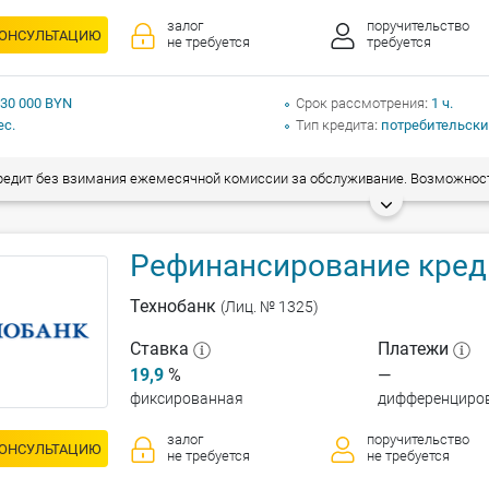
залог
поручительство
КОНСУЛЬТАЦИЮ
не требуется
требуется
 30 000 BYN
Срок рассмотрения
1 ч.
ес.
Тип кредита
потребительски
ит без взимания ежемесячной комиссии за обслуживание. Возможность досрочного погашения без взимания комиссии. Рефинансирование всех видов
Рефинансирование кред
Технобанк
(Лиц. № 1325)
Ставка
Платежи
19,9
%
—
фиксированная
дифференциро
залог
поручительство
КОНСУЛЬТАЦИЮ
не требуется
не требуется