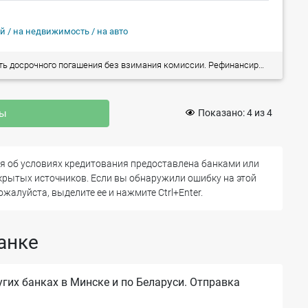
й / на недвижимость / на авто
 кредитов (в т.ч. на приобретение/покупку недвижимости). Рассмотрение заявки на предоставление кредита от 1,5 часа!
ны
Показано:
4
из
4
 об условиях кредитования предоставлена банками или
ткрытых источников. Если вы обнаружили ошибку на этой
ожалуйста, выделите ее и нажмите Ctrl+Enter.
анке
гих банках в Минске и по Беларуси. Отправка