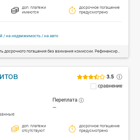
доп. платежи
досрочное погашение
имеются
предусмотрено
й / на недвижимость / на авто
 кредитов (в т.ч. на приобретение/покупку недвижимости). Рассмотрение заявки на предоставление кредита от 1,5 часа!
итов
3.5
сравнение
Переплата
—
ванные
доп. платежи
досрочное погашение
отсутствуют
предусмотрено