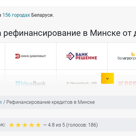
в
156 городах
Беларуси.
 рефинансирование в Минске от 
я
Рефинансирование кредитов в Минске
ис:
—
4.8
из 5 (голосов:
186
)