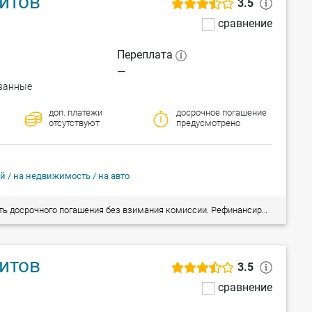
итов
3.5
сравнение
Переплата
—
ванные
доп. платежи
досрочное погашение
отсутствуют
предусмотрено
й / на недвижимость / на авто
 кредитов (в т.ч. на приобретение/покупку недвижимости). Рассмотрение заявки на предоставление кредита от 1,5 часа!
итов
3.5
сравнение