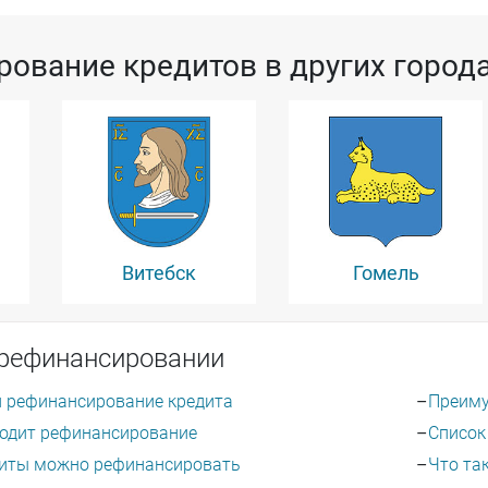
ование кредитов в других город
Витебск
Гомель
 рефинансировании
и рефинансирование кредита
Преиму
ходит рефинансирование
Список
диты можно рефинансировать
Что та