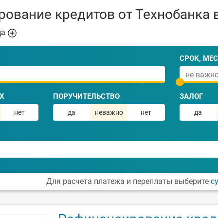
ование кредитов от Технобанка 
ца
СРОК, МЕС
Х
ПОРУЧИТЕЛЬСТВО
ЗАЛОГ
нет
да
неважно
нет
да
Для расчета платежа и переплаты выберите
с