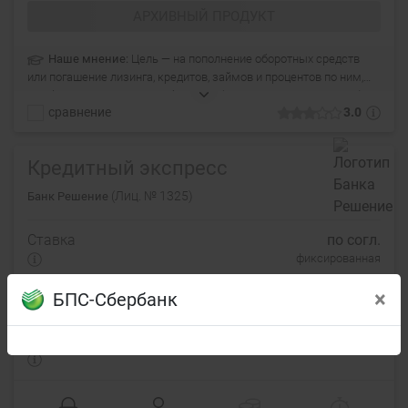
АРХИВНЫЙ ПРОДУКТ
Наше мнение:
Цель — на пополнение оборотных средств
или погашение лизинга, кредитов, займов и процентов по ним,
или финансирование приобретения (строительства, создания),
сравнение
3.0
реконструкции, модернизации объекта(ов) недвижимости,
основных средств, автотехники и др.).
Кредитный экспресс
(Лиц. № 1325)
Банк Решение
Ставка
по согл.
фиксированная
Платежи
—
×
БПС-Сбербанк
дифференцированные
Переплата
—