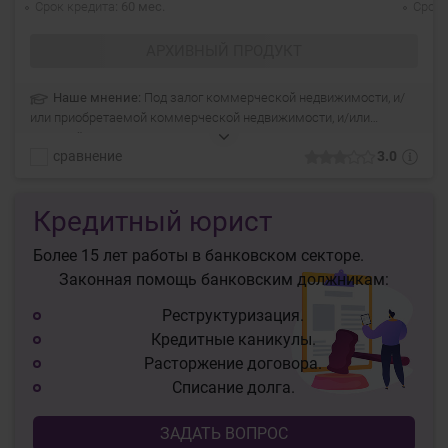
Срок кредита
60 мес.
Срок 
АРХИВНЫЙ ПРОДУКТ
Наше мнение:
Под залог коммерческой недвижимости, и/
или приобретаемой коммерческой недвижимости, и/или
гарантийного депозита, залоговой стоимостью не менее 100 %
сравнение
3.0
размера утверждаемого кредита.
Кредитный юрист
Более 15 лет работы в банковском секторе.
Законная помощь банковским должникам:
Реструктуризация.
Кредитные каникулы.
Расторжение договора.
Списание долга.
ЗАДАТЬ ВОПРОС