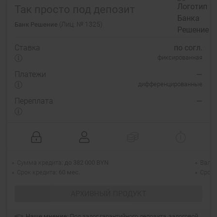
Так просто под депозит
(Лиц. № 1325)
Банк Решение
Ставка
по согл.
фиксированная
Платежи
—
дифференцированные
Переплата
—
Сумма кредита
до 382 000 BYN
Валю
Срок кредита
60 мес.
Срок 
АРХИВНЫЙ ПРОДУКТ
Наше мнение:
Под залог гарантийного депозита, залоговой