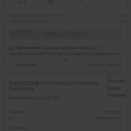
Сумма кредита
до 200 000 BYN
Валю
Срок кредита
60 мес.
Срок 
АРХИВНЫЙ ПРОДУКТ
Наше мнение:
Под залог автотранспорта, и/или
приобретаемого автотранспорта, коммерческой недвижимости,
и/или приобретаемой коммерческой недвижимости, и/или
сравнение
3.0
гарантийного депозита, залоговой стоимостью не менее 100 %
размера утверждаемого кредита.
Овердрафтное кредитование
бизнеса
(Лиц. № 1325)
Банк Решение
Ставка
по согл.
фиксированная
Платежи
—