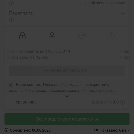
дифференцированные
Переплата
—
Сумма кредита
до 1 000 000 BYN
Валю
Срок кредита
12 мес.
Срок 
АРХИВНЫЙ ПРОДУКТ
Наше мнение:
Идеальный выход для предприятий с
сезонным бизнесом, небольших компаний и тех, кто часто
закупает сырье для собственного производства. Кредит на
сравнение
3.0
период до 12 месяцев со сроком транша в 90 дней, без
залогового обеспечения.
Все предложения загружены
Обновлено:
06.08.2026
Показано:
6
из
7