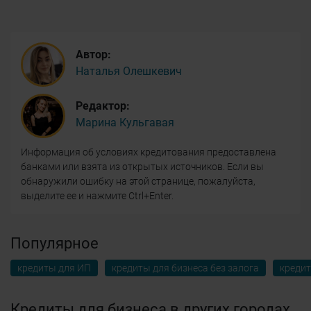
Автор:
Наталья Олешкевич
Редактор:
Марина Кульгавая
Информация об условиях кредитования предоставлена
банками или взята из открытых источников. Если вы
обнаружили ошибку на этой странице, пожалуйста,
выделите ее и нажмите Ctrl+Enter.
Популярное
кредиты для ИП
кредиты для бизнеса без залога
кредит
Кредиты для бизнеса в других городах