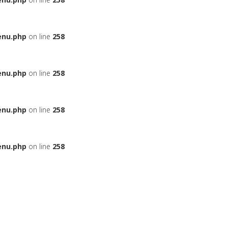
enu.php
on line
258
enu.php
on line
258
enu.php
on line
258
enu.php
on line
258
ЬЕ
НА АВТОМОБИЛЬ
ДАДУТ ЛИ ВАМ КРЕДИТ
БОНУСНЫЕ