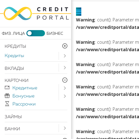
Warning
: count(): Parameter 
/var/www/creditportal/dat
Warning
: count(): Parameter 
КРЕДИТЫ
/var/www/creditportal/dat
Кредиты
Open submenu ( Кредиты)
Warning
: count(): Parameter 
Open submenu ( Вклады)
ВКЛАДЫ
/var/www/creditportal/dat
КАРТОЧКИ
Warning
: count(): Parameter 
Кредитные
Open submenu ( Кредитные)
/var/www/creditportal/dat
Бонусные
Open submenu ( Бонусные)
Рассрочки
Warning
: count(): Parameter 
/var/www/creditportal/dat
ЗАЙМЫ
Open submenu ( Банки)
БАНКИ
Warning
: count(): Parameter 
/var/www/creditportal/dat