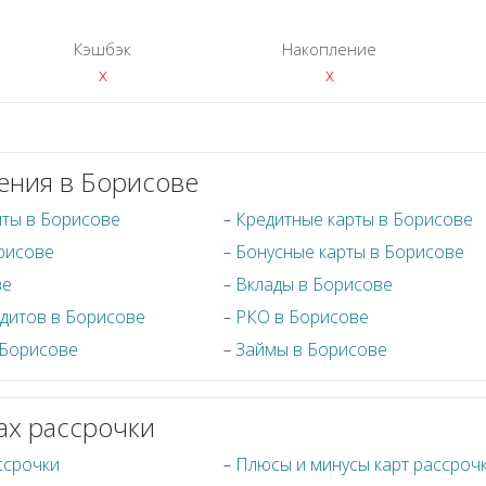
Кэшбэк
Накопление
x
x
ения в Борисове
иты в Борисове
Кредитные карты в Борисове
рисове
Бонусные карты в Борисове
ве
Вклады в Борисове
дитов в Борисове
РКО в Борисове
 Борисове
Займы в Борисове
ах рассрочки
ссрочки
Плюсы и минусы карт рассроч